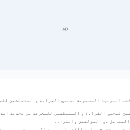
كتب العربية المسموعة لمحبي القراءة والمتعطشين للم
يح لمحبي القراءة و المتعطشين للمعرفة من تحديد أهد
والتفاعل مع المؤلفين والقراء۔
جتمع و تتیح صناعة الكتب العربية المسموعة ، ضمن مجت