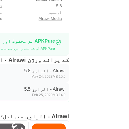
5.8
ک
ڈویلپر
مو
e
Alrawi Media
APKPure پر محفوظ اور تیز APK ڈاؤن لوڈ کریں
APKPure آپ کے لئے وائرس سے پاک Alrawi - الراوي APK ڈاؤن لوڈ میسر کرنے کے لئے سائنیچر تصدیق استعمال کرتا ہے۔
کے پرانے ورژن Alrawi - الراوي
Alrawi - الراوي 5.8
May 24, 2023
15.5 MB
Alrawi - الراوي 5.5
Feb 25, 2020
14.9 MB
Alrawi - الراوي متبادل