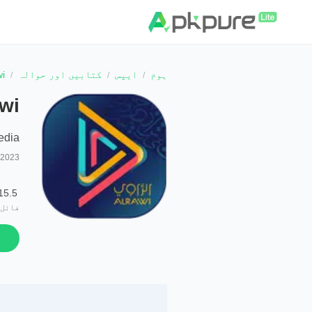
ہوم
ایپس
کتابیں اور حوالہ
awi
lrawi
edia
 2023
15.5 MB
فائل 