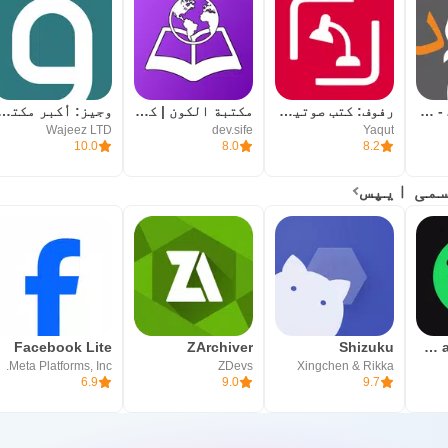
أبجد: روايات - قصص - كتب صوتية
رفوف: كتب صوتية وإلكترونية
مكتبة الكون | كتب وروايات
وجيز: أكبر مكتبة محتو
Wajeez LTD
dev.sife
Yaqut
10.0
8.0
8.2
Facebook Lite
ZArchiver
Shizuku
Spotify: Music and Podcasts
Meta Platforms, Inc.
ZDevs
Xingchen & Rikka
6.9
9.0
9.7