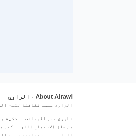
About Alrawi - الراوي
الراوی منصة ثقافتة تتیح ال
تطبیق على الهواتف الذكية يت
من خلال الاستماع اللى الكتب 
الراوی منصة ثقافتة تفید الم