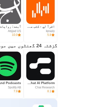
اقرأ لي - كتب صوتية مسموعة
Abjjad US
Iqraaly
10.0
5.8
گزشتہ 24 گھنٹوں میں موسمی ایپس
Chai: Chat AI Platform
Spotify AB
Chai Research
7.6
8.1