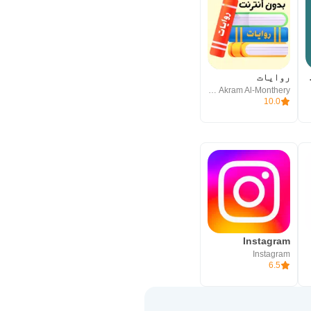
ى صوتي
روايات
Akram Al-Monthery | أكرم المنذري
10.0
Instagram
Instagram
6.5