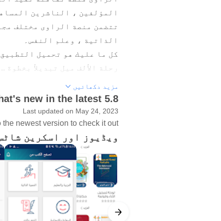
المؤلفين ، الناشرين المساهم
تتضمن منصة الراوی مختلف مجال
الذاتية ، وعلم النفس۔
کل ما علیك هو تحميل التطبيق 
رحلة الألف میل تبدیلأ بخطوة ..
سیساعدک الراوی فی أن تبدیلی
مزید دکھائیں
آلية المتابعة وإرسال الإشعا
at's new in the latest 5.8
بالقراءة.
Last updated on May 24, 2023
the newest version to check it out!
ویڈیوز اور اسکرین شاٹس