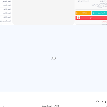
ٹیگری
Android OS
فائل س