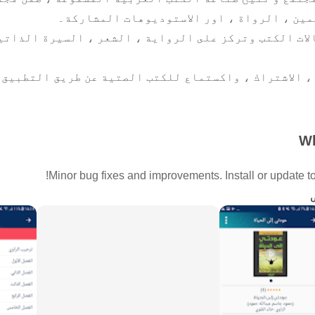
ين ، الرواة ، اور الاستوديوهات المشاركة۔
ات الكتب وتركز على الرواية ، الشعر ، السيرة الذاتية
، الاشتراك ، واكستماع للكتب الصتية عن طريق التطبيق
أ هذه الرحلة ؛ صورت سیكون التطبیق وحدلتك لقياس تقدم
رات۔ كما سيساعد الراوي عشاق الكتب في تحديد وتحقيق
Wh
Minor bug fixes and improvements. Install or update to 