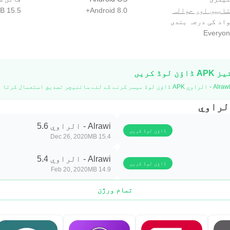
تابیں اور حوالہ
Android 8.0+
15.5 MB
اد کی درجہ بندی
Everyon
Alrawi - الراوي 5.6
ڈاؤن لوڈ کریں
Dec 26, 2020
15.4 MB
Alrawi - الراوي 5.4
ڈاؤن لوڈ کریں
Feb 20, 2020
14.9 MB
تمام ورژن