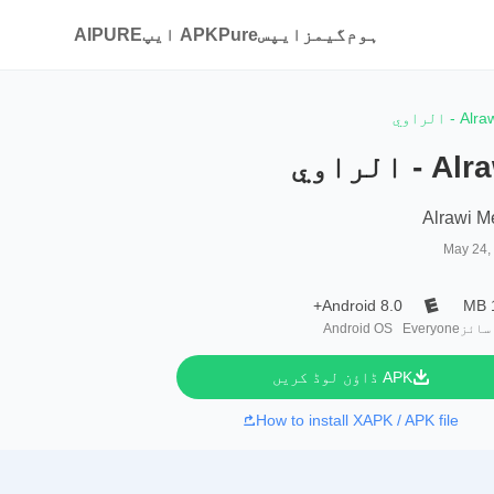
ہوم
گیمز
ایپس
APKPure ایپ
AIPURE
Alr - الراوي
A - الراوي
Alrawi M
May 24,
Android 8.0+
سائز
Everyone
Android OS
APK ڈاؤن لوڈ کریں
How to install XAPK / APK file