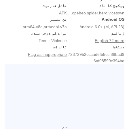
پیکیج کا نام
فائل فارمیٹ
APK
com.al.superhero.ropeheo.spider.hero.vicetown
Android OS
فن تعمیر
arm64-v8a,armeabi-v7a
Android 6.0+ (M, API 23)
زبانیں
مواد کی درجہ بندی
Teen · Violence
English 72 more
دستخط
تاثرات
Flag as inappropriate
72372952ccaad6fb5ccf88bad9
6af08599c394ba