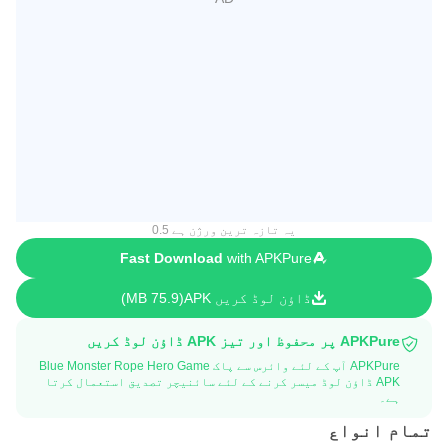
یہ تازہ ترین ورژن ہے 0.5
Fast Download
with APKPure
ڈاؤن لوڈ کریں APK
75.9 MB
APKPure پر محفوظ اور تیز APK ڈاؤن لوڈ کریں
APKPure آپ کے لئے وائرس سے پاک Blue Monster Rope Hero Game
APK ڈاؤن لوڈ میسر کرنے کے لئے سائنیچر تصدیق استعمال کرتا
ہے۔
تمام انواع