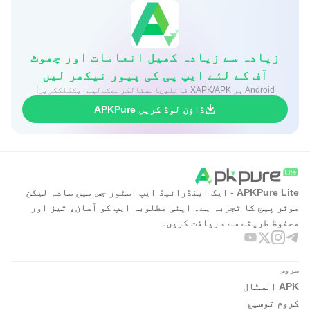
زیادہ سے زیادہ کھیل انعامات اور چھوٹ
آف کے لئے ایپ پی کی پیور نیکھر لیں
Android پر XAPK/APK فائلیںانسٹالکرنےکےلیےایککلککریں!
ڈاؤن لوڈ کریں APKPure
APKPure Lite - ایک اینڈرائیڈ ایپ اسٹور جس میں سادہ لیکن
موثر پیج کا تجربہ ہے۔ اپنی مطلوبہ ایپ کو آسان، تیز اور
محفوظ طریقے سے دریافت کریں۔
سروس
APK انسٹال
کروم توسیع