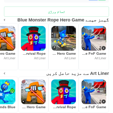
تمام ورژن
گیمز جیسے Blue Monster Rope Hero Game
Rainbow Friends Survival Rope
Blue Monster Rope Hero Game
Rainbow Friends Blue FnF Game
Art Liner
Art Liner
Art Liner
Art Liner
Art Liner سے مزید حاصل کریں
Alphabet Rope Hero Game
Rainbow Friends Survival Rope
Rainbow Friends Blue FnF Game