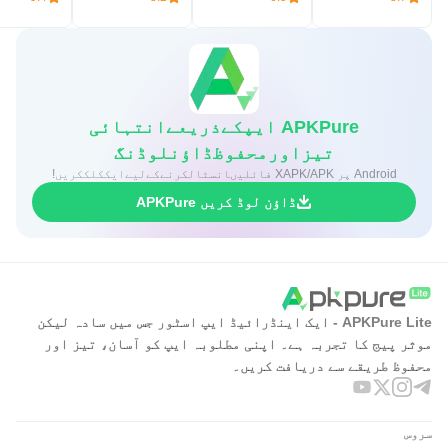
رازداری کی پالیسی: https://brilliant.org/privacy_policy/
استعمال کی شرائط: https://brilliant.org/terms-of-use/
APKPure ایپکےذریعےانتہائی
تیزاورمحفوظڈاؤنلوڈنگ
Android پر XAPK/APK فائلیںانسٹالکرنےکےلیےایککلککریں!
ڈاؤن لوڈ کریں APKPure
APKPure Lite - ایک اینڈرائیڈ ایپ اسٹور جس میں سادہ لیکن
موثر پیج کا تجربہ ہے۔ اپنی مطلوبہ ایپ کو آسان، تیز اور
محفوظ طریقے سے دریافت کریں۔
سروس