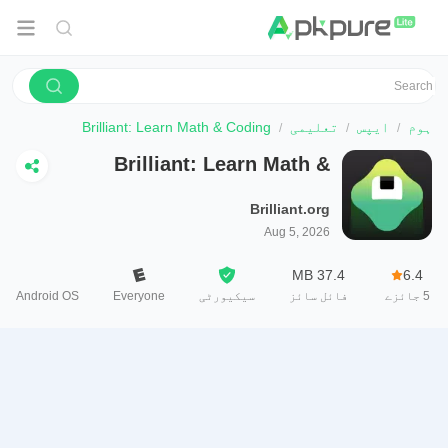
ہوم
ایپس
تعلیمی
Brilliant: Learn Math & Coding
Brilliant: Learn Math &
Coding
Brilliant.org
Aug 5, 2026
37.4 MB
6.4
5
جائزے
فائل سائز
سیکیورٹی
Everyone
Android OS