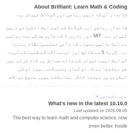
About Brilliant: Learn Math & Coding
شاندار آپ کا ذہین ریاضی اور کوڈنگ ٹیوٹر ہے۔
شاندار ریاضی اور کوڈنگ کے لیے ایک انتہائی ذہین
ٹیوٹر ہے۔ MIT اور ہارورڈ کے ماہرین کی ہماری ٹیم
نے ایک عالمی معیار کا ذاتی تعلیمی نظام بنایا
ہے۔ گریڈ 5 سے کالج اور اس سے آگے کے طلبا کے لیے -
آپ ایک ایسے ٹیوٹر کے ساتھ مسائل پر کام کرتے ہیں
جو دیکھتا ہے کہ آپ کہاں پھنس گئے ہیں، آپ کی
اسکرین پر سیدھا خاکہ بنا سکتے ہیں، صحیح سوالات
پوچھ سکتے ہیں، اور حقیقی لمحات تک آپ کی رہنمائی
کرتے ہیں۔
مزید دکھائیں
What's new in the latest 10.10.0
یاد رکھنے والے فارمولے بھول جائیں۔ شاندار کو
Last updated on 2026-08-05
حقیقی تفہیم پیدا کرنے اور آپ کو بہتر بنانے میں
The best way to learn math and computer science, now
مدد کرنے کے لیے ڈیزائن کیا گیا ہے۔ جب آپ کو اس
even better. Inside:
کی ضرورت ہوتی ہے تو یہ آپ کے خیال کے مطابق ہوتا