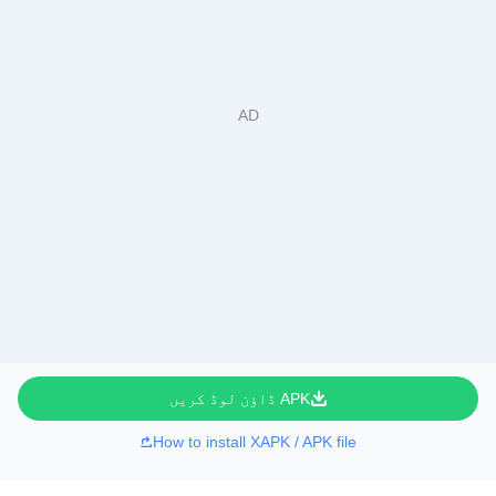
APK ڈاؤن لوڈ کریں
How to install XAPK / APK file