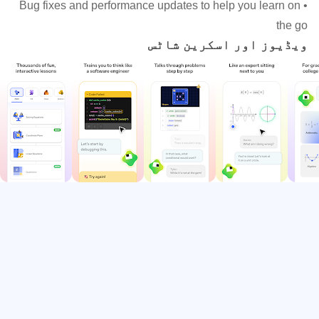
• Bug fixes and performance updates to help you learn on
ہے، اور سیکھنے کو کام کاج کی بجائے ایک تفریحی
the go
چیلنج کی طرح محسوس کرتا ہے۔
ویڈیوز اور اسکرین شاٹس
فاؤنڈیشنل میتھ اور الجبرا سے لے کر کالج لیول
کیلکولس، ازگر، کمپیوٹر سائنس، AI، نیورل نیٹ
ورکس، الگورتھم، ڈیٹا تجزیہ، طبیعیات اور مزید
بہت کچھ میں مہارت حاصل کریں۔
اپنے سیکھنے کے اہداف تک پہنچنے کے لیے شاندار
استعمال کرتے ہوئے 10 ملین سے زیادہ لوگوں میں
شامل ہوں۔
کیوں شاندار کام کرتا ہے
- سب کے لیے ون آن ون سیکھنا
نجی ٹیوشن سیکھنے کا سب سے مؤثر طریقہ ہے، لیکن
یہ مہنگا، شیڈول کرنا مشکل اور زیادہ تر