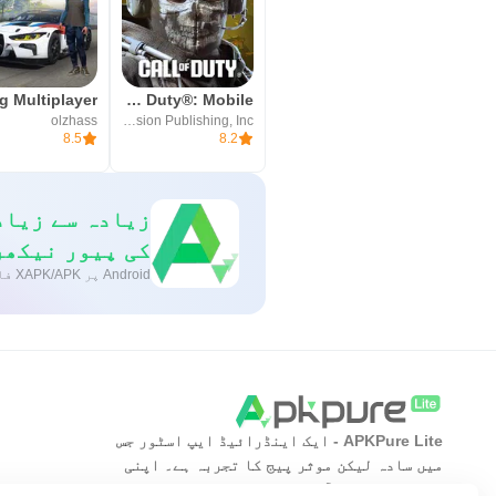
Call of Duty®: Mobile
olzhass
Activision Publishing, Inc.
8.5
8.2
زیادہ سے زیاد
کی پیور نیکھر
Android پر XAPK/APK فائلیںانسٹالکرنےکےلیےایککلککریں!
APKPure Lite - ایک اینڈرائیڈ ایپ اسٹور جس
میں سادہ لیکن موثر پیج کا تجربہ ہے۔ اپنی
مطلوبہ ایپ کو آسان، تیز اور محفوظ طریقے سے