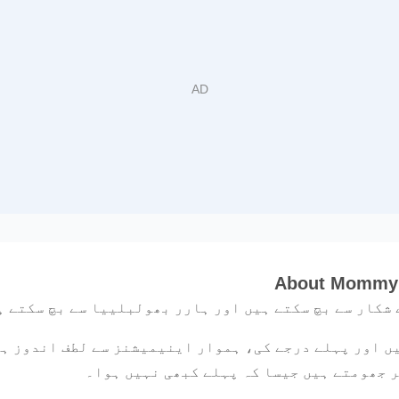
About Mommy 
 شکار سے بچ سکتے ہیں اور ہارر بھولبلییا سے بچ سکتے ہ
Mommy Legs Spid کھیلیں اور پہلے درجے کی، ہموار اینیمیشنز سے لطف ا
 جھومتے ہیں جیسا کہ پہلے کبھی نہیں ہوا۔