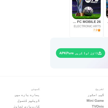
EA SPORTS FC MOBILE 26
Car P
ELECTRONIC ARTS
7.9
ڈاؤن لوڈ کریں APKPure
تفریح
کمپنی
گیم اسٹور
ہمارے بارے میں
Mini Game
ڈویلپر کنسول
TVOnic
کاروباری تعاون