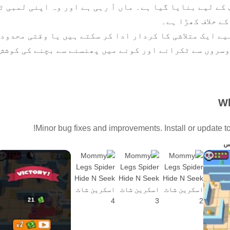
 کے لیے بنایا گیا ہے۔ ماں آ رہی ہے اور وہ اپنی لمبی ٹ
کے خلاف کھڑا ہے۔
یے ایک متلاشی کا کردار ادا کر سکتے ہیں یا وقتی محدود 
سروں سے ٹکرانے اور کونے میں پھنسنے سے بچنے کی کوشش
Wh
سیٹیں۔
Minor bug fixes and improvements. Install or update to 
 آئٹمز حاصل کریں۔
س
ل سازی کرنے والے ہیں تو ٹوٹ نہ جائیں۔
 ہو۔
رف ایک انگلی سے کنٹرول کریں۔
ں کے ساتھ متعدد کردار