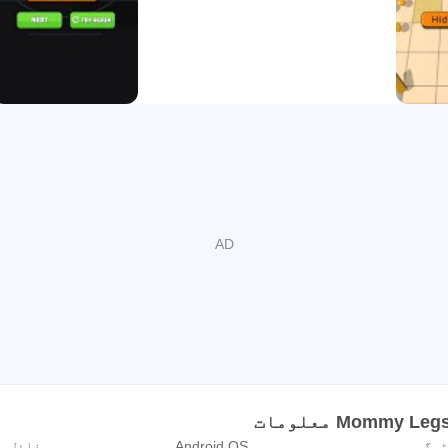
ح
ا میں ٹھنڈی موسیقی اور آوازوں کے ساتھ لڑ رہی ہے۔
 عمدہ گرافکس اور گرینڈ کرائم میز کی خوبصورت اینیمی
یڈر ہیرو گیم پلے۔
ب ایکشن سنسنی خیز گیم پلے کے ساتھ سپر ہیرو امپوسٹرز
وسٹرز کے خلاف لڑتا ہے۔
Mommy  معلومات
ٹیگری
Android OS
فائل س