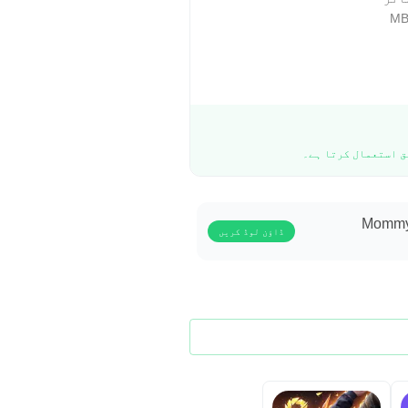
Mommy 
ڈاؤن لوڈ کریں