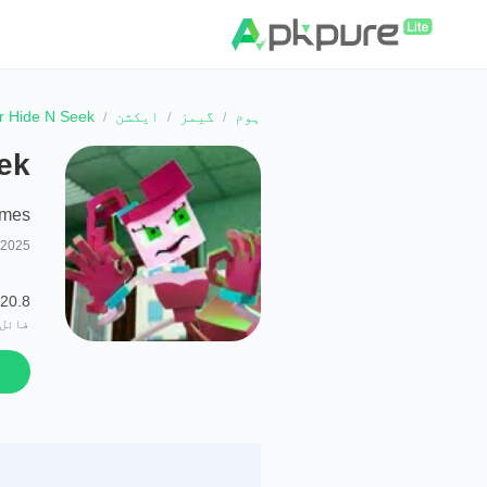
ہوم
گیمز
ایکشن
 Hide N Seek
ek
ames
 2025
20.8 MB
فائل 