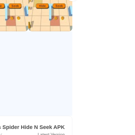
- بہت اچھے گرافکس
- ان گنت چیلنجز، ان گنت تفری
- ممی لیگز اسپائیڈر بھولبلیی
- ماں کی ٹانگیں اسپائیڈر گیم
- شاندار ماں کی ٹانگیں اسپائ
- ممی لیگز اسپائیڈر کے لاجوا
- ممی لیگز اسپائیڈر ہیرو امپ
Legs Spider Hide N Seek APK
Latest Version
ک