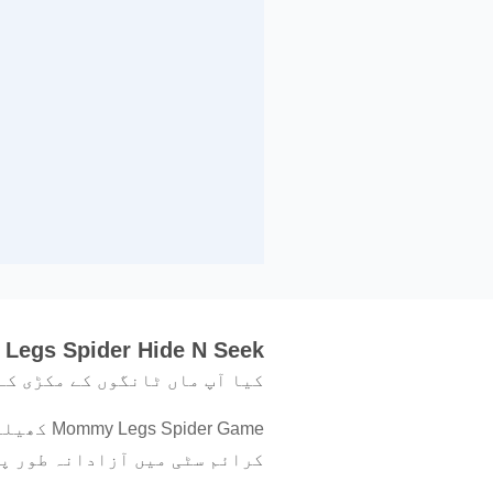
Legs Spider Hide N Seek
کیا آپ ماں ٹانگوں کے مکڑی کے
er Game
کرائم سٹی میں آزادانہ طور پر