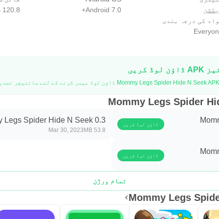
یکشن
Android 7.0+
120.8 MB
اد کی درجہ بندی
Everyon
Legs Spider Hide N Seek 0.3
Momm
ڈاؤن لوڈ کریں
Mar 30, 2023
53.8 MB
Momm
ڈاؤن لوڈ کریں
تمام ورژن