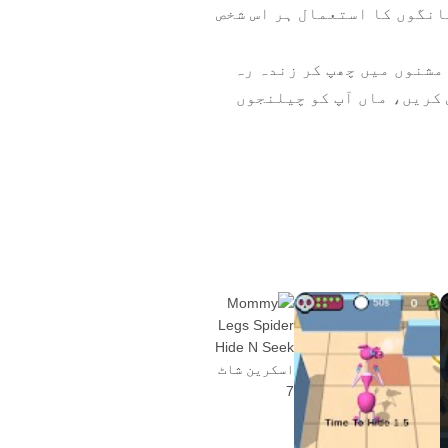
انگوں کا استعمال ہر اس شخص
مشنوں میں چھپ کر زندہ رہ
 کریں، ماں آپ کو چیلنجوں