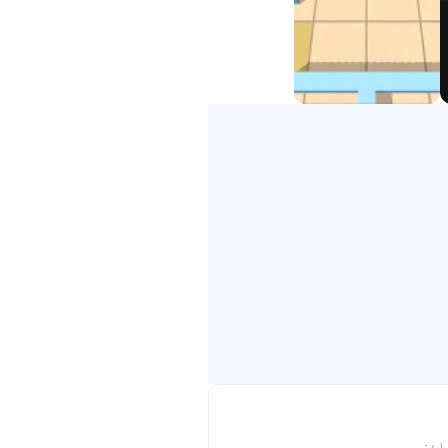
شنز کے ساتھ
ائز