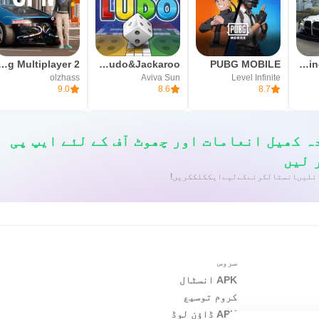
arking Multiplayer 2
Yalla Ludo - Ludo&Jackaroo
PUBG MOBILE
Car Parking Multiplayer
olzhass
Aviva Sun
Level Infinite
9.0
8.6
8.7
ہ کھیل انعامات اور چھوٹ آف کے لئے ایپ پی
 لیں
سروس
APK انسٹال
کروم توسیع
APK ڈاؤن لوڈ