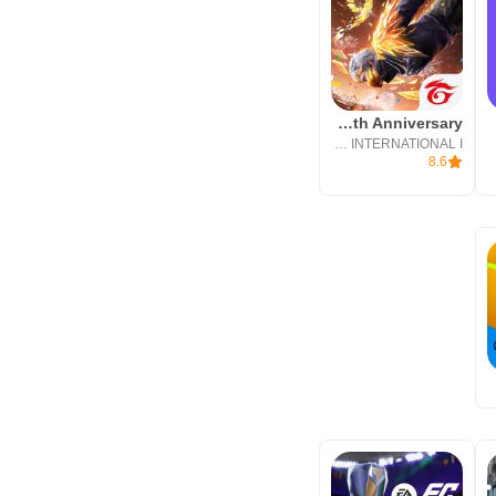
Free Fire: 9th Anniversary
QR
GARENA INTERNATIONAL I
8.6
im