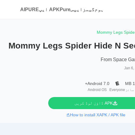
ہوم
گیمز
ایپس
APKPure ایپ
AIPURE
Mommy Legs Spider
Mommy Legs Spider Hide N Se
From Space G
Jan 6,
Android 7.0+
1
سائز
Everyone
Android OS
APK ڈاؤن لوڈ کریں
How to install XAPK / APK file