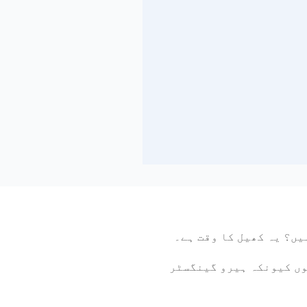
یں؟ یہ کھیل کا وقت ہے۔
ندوز ہوں کیونکہ ہیرو گینگسٹر