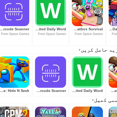
Magic QRCode Barcode Scanner
Wordy-Unlimited Daily Word
Spranky Beatbox Survival
FNF Battle Dance all Mods
From Space Games
From Space Games
From Space Games
Fro
poster Playtime: Hide N Seek
QRMagic QRCode Barcode Scanner
Wordy-Unlimited Daily Word
Spranky Beatbox Survival