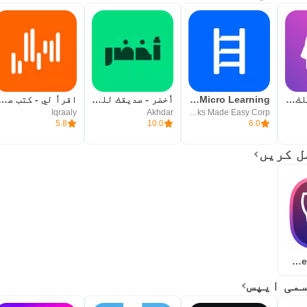
اً.
شعلة - درّب عقلك يومياً
Headway - Daily Micro Learning
أخضر - صديقك للمعرفة
اقرأ لي - كتب صوتية 
ة يختار منها المتدرب حسب حاجته.
Iqraaly
Akhdar
Books Made Easy Corp
5.8
10.0
6.0
ة جوانب، منها حركة العين، والذاكرة، والاستيعاب۔
لعادات السيئة التي تبطئ القراءة والاستيعاب.
ات المكتسبة بعد انتهاء الدورة التدريبية
 عبر اختبار خاص يحدد مستواه في الحالي.
Speed Reading Center
تعلم.
ستعرض أسبوعياً أكبر السرعات التي وصل لها المستخدمو