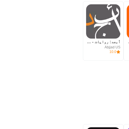
مسموعة
أبجد: روايات - قصص - كتب صوتية
Abjjad US
10.0
ن.