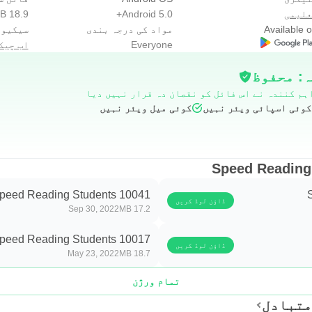
علیمی
Android 5.0+
18.9 MB
كبر من الكتب.
Available 
مواد کی درجہ بندی
سیکیور
Everyone
اب چیک
: محفوظ
ات والبريد الإلكتروني والمستندات اليومية هي عباء كبي
ہم کنندہ نے اس فائل کو نقصان دہ قرار نہیں دیا
قدور هؤلاء إنجاز أعمالهم بسرعة أكبر.
کوئی اسپائی ویئر نہیں
کوئی میل ویئر نہیں
أكثر، والاطلاع بشكل أوسع على أخبار الأصدقاء وآخر الأ
peed Reading Students 10041
ڈاؤن لوڈ کریں
17.2 MB
 من الفوائد لمن يتقنها، من أهمها:
Sep 30, 2022
peed Reading Students 10017
ڈاؤن لوڈ کریں
May 23, 2022
18.7 MB
تمام ورژن