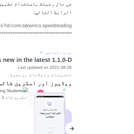
فی حال رغبتك باستخدام تطبيق
الرابط التالي:
ails?id=com.takwinco.speedreading
********* *******************************
القراءة السريعة هو تطبيق فر
مزید دکھائیں
القراءة مع المحافظة على الاس
 new in the latest 1.1.0-D
Last updated on 2021-08-26
يضم التطبيق عدداً من والتدر
تحسينات وإصلاحات برمجية
حول هذه التقنية.
ویڈیوز اور اسکرین شاٹس
من التدريبات والتمارين.
كما يوفر التطبيق مجموعة من ا
ما هي القراءة السريعة؟