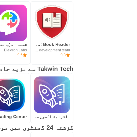
4. إنجاز الأعمال بصورة أسرع.
مزايا التطبيق:
&بیل؛ دورة منهجية متكاملة من 30 یوم
eReader Prestigio: Book Reader
&بیل؛ تمارين وتدريبات منفصل
Elektron Labs
Prestigio development team
9.5
9.3
&بیل؛ تمارين متنوعة تغطي عد
Takwin Tech سے مزید حاصل کریں
&بیل؛ یساعد على التخلص من ا
&بیل؛ متابعة لتطوير المهار
&بیل؛ مراعاة مهارة المستخدم
القراءة السريعة بالعربي
&بیل؛ متابعة للخط الزمنی لل
گزشتہ 24 گھنٹوں میں موسمی ایپس
&بیل؛ لوحة المميزين والتي ت