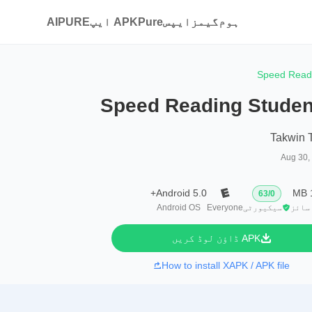
ہوم
گیمز
ایپس
APKPure ایپ
AIPURE
Speed Readi
Speed Reading Studen
Takwin 
Aug 30,
Android 5.0+
63
/
0
سائز
سیکیورٹی
Everyone
Android OS
APK ڈاؤن لوڈ کریں
How to install XAPK / APK file