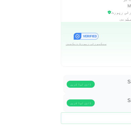
ٹی رپورٹ
 کریں
ر يواجه الكثيرين، وبعد
سیکیورٹی رپورٹ دیکھیں
حداث من حولك.
S
ڈاؤن لوڈ کریں
S
ڈاؤن لوڈ کریں