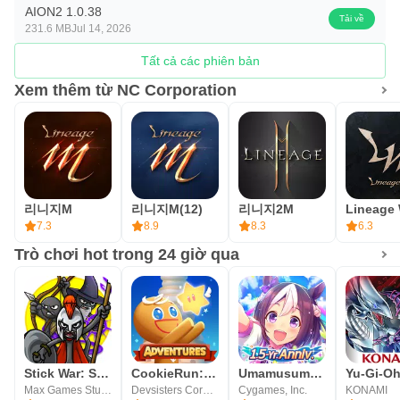
AION2 1.0.38
trong khi trò chuyện thoại
Tải về
231.6 MB
Jul 14, 2026
[Cách thiết lập quyền truy cập]
Tất cả các phiên bản
Xem thêm từ NC Corporation
- Cách thu hồi quyền theo loại: Cài đặt thiết bị > Chọn
Quyền riêng tư > Chọn quyền liên quan > Chọn Đồng ý
hoặc Thu hồi quyền
- Cách thu hồi quyền theo ứng dụng: Cài đặt thiết bị >
리니지M
리니지M(12)
리니지2M
Lineage
Chọn ứng dụng liên quan > Chọn Đồng ý hoặc Thu hồi
7.3
8.9
8.3
6.3
quyền
Trò chơi hot trong 24 giờ qua
* Thông số kỹ thuật tối thiểu: RAM 6GB
Stick War: Saga
CookieRun: Tower of Adventures
Umamusume: Pretty Derby
Max Games Studios
Devsisters Corporation
Cygames, Inc.
KONAMI