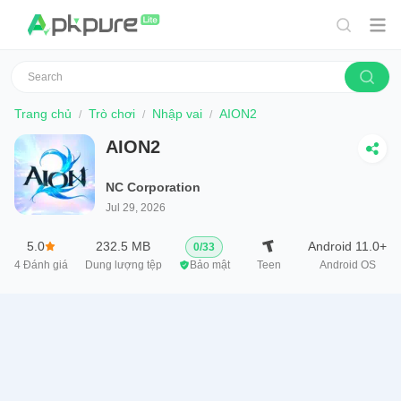
Trang chủ
Trò chơi
Nhập vai
AION2
AION2
NC Corporation
Jul 29, 2026
5.0
232.5 MB
Android 11.0+
0
/
33
4
Đánh giá
Dung lượng tệp
Bảo mật
Teen
Android OS