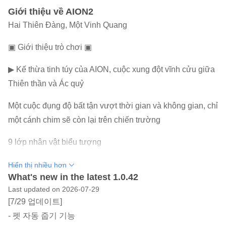
Giới thiệu về AION2
Hai Thiên Đàng, Một Vinh Quang
▣ Giới thiệu trò chơi ▣
▶ Kế thừa tinh túy của AION, cuộc xung đột vĩnh cửu giữa
Thiên thần và Ác quỷ
Một cuộc đụng độ bất tận vượt thời gian và không gian, chỉ
một cánh chim sẽ còn lại trên chiến trường
9 lớp nhân vật biểu tượng
▶ Lớn hơn 36 lần so với phiên bản tiền nhiệm, những
Hiển thị nhiều hơn
What's new in the latest 1.0.42
chiến trường rộng lớn với quy mô choáng ngợp
Last updated on 2026-07-29
AION 2 với những chiến trường nơi bạn có thể tự do bay
[7/29 업데이트]
lượn khắp mọi nơi
- 펫 자동 줍기 기능