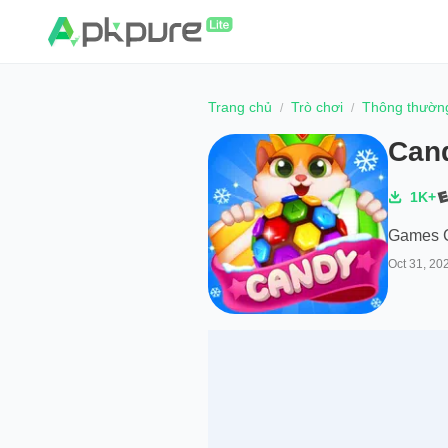
Trang chủ
Trò chơi
Thông thườn
Can
1K+
Games C
Oct 31, 20