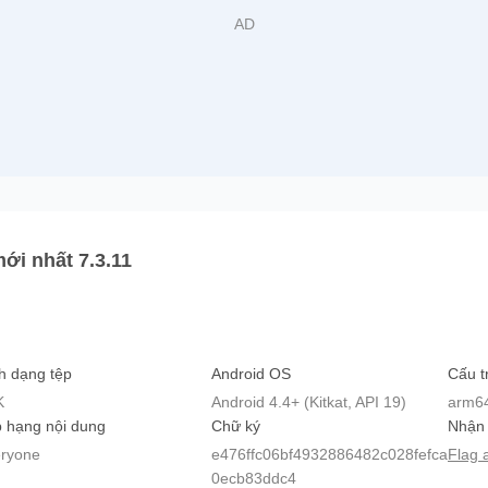
ới nhất 7.3.11
h dạng tệp
Android OS
Cấu t
K
Android 4.4+ (Kitkat, API 19)
arm6
 hạng nội dung
Chữ ký
Nhận 
ryone
e476ffc06bf4932886482c028fefca
Flag 
0ecb83ddc4