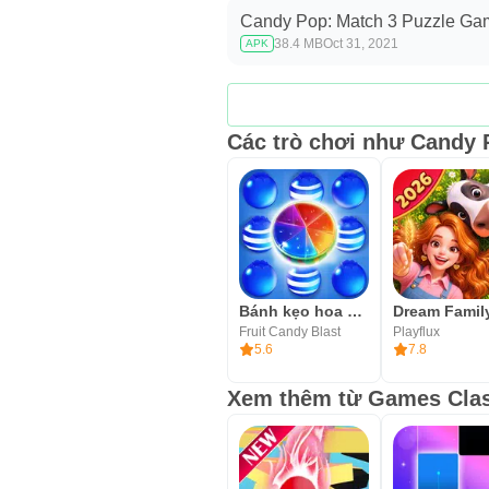
Candy Pop: Match 3 Puzzle Ga
38.4 MB
Oct 31, 2021
APK
Các trò chơi như Candy 
Bánh kẹo hoa quả
Fruit Candy Blast
Playflux
5.6
7.8
Xem thêm từ Games Clas