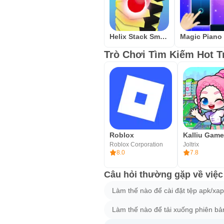
Helix Stack Smash: Jump Ball
Trò Chơi Tìm Kiếm Hot T
Roblox
Roblox Corporation
Joltrix
8.0
7.8
Câu hỏi thường gặp về việc
Làm thế nào để cài đặt tệp apk/xa
Làm thế nào để tải xuống phiên bả