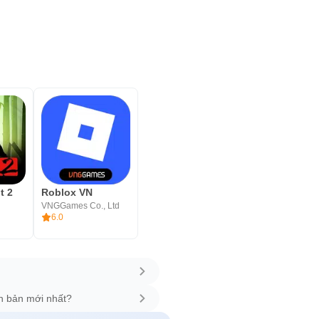
t 2
Roblox VN
VNGGames Co., Ltd
6.0
n bản mới nhất?