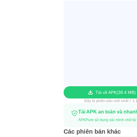
Tải về APK
38.4 MB
Đây là phiên bản mới nhất 7.3.
Tải APK an toàn và nhan
APKPure sử dụng xác minh chữ ký 
Các phiên bản khác