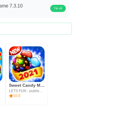
ame 7.3.10
Tải về
Sweet Candy Mania - Free Match 3 Puzzle Game
LETS FUN - publisher of match 3 puzzle game
10.0