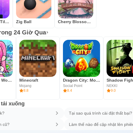
Magic Piano Tiles - Kpop BTS
Zig Ball
Cherry Blossom Wallpaper
rong 24 Giờ Qua
Kalliu Game World: Kisah Hidup
Minecraft
Dragon City: Mobile Adventure
Shadow Figh
Mojang
Social Point
NEKKI
8.8
8.4
9.0
 tải xuống
pk?
Tại sao quá trình cài đặt thất bại?
n cũ?
Làm thế nào để cập nhật lên phiê