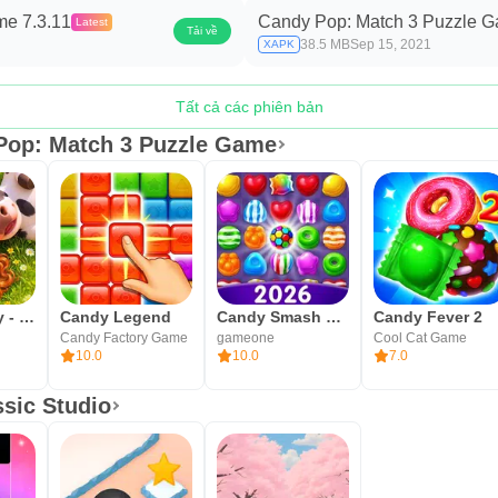
me 7.3.11
Candy Pop: Match 3 Puzzle G
Latest
Tải về
38.5 MB
Sep 15, 2021
XAPK
Tất cả các phiên bản
Pop: Match 3 Puzzle Game
Dream Family - Trò chơi ghép 3
Candy Legend
Candy Smash Mania
Candy Fever 2
Candy Factory Game
gameone
Cool Cat Game
10.0
10.0
7.0
sic Studio