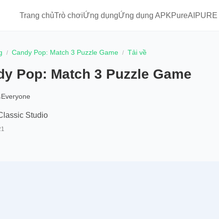
Trang chủ
Trò chơi
Ứng dụng
Ứng dụng APKPure
AIPURE
g
Candy Pop: Match 3 Puzzle Game
Tải về
dy Pop: Match 3 Puzzle Game
Everyone
lassic Studio
21