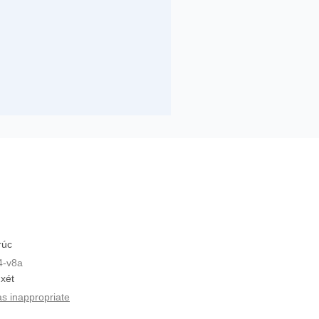
rúc
4-v8a
xét
as inappropriate