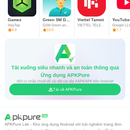
Games
Green SM Driver
Viettel Tammi
YouTube
HeyTap
GSM Green and Smart Mobility JSC
VIETTEL TELECOM
Google LL
8.8
10.0
7.7
Tải xuống siêu nhanh và an toàn thông qua
Ứng dụng APKPure
Một cú nhấp chuột để cài đặt các tệp XAPK/APK trên Android!
Tải về APKPure
APKPure Lite - Kho ứng dụng Android với trải nghiệm trang đơn