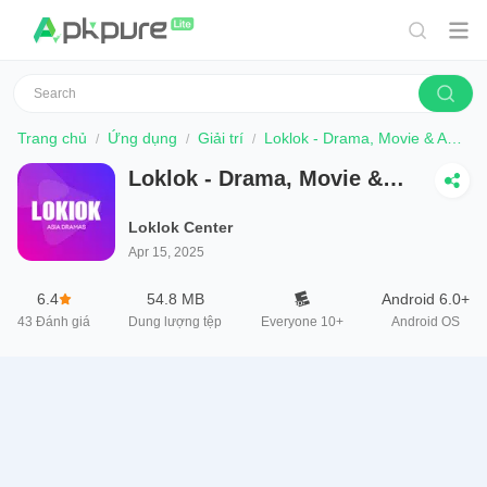
Trang chủ
Ứng dụng
Giải trí
Loklok - Drama, Movie & Anime
Loklok - Drama, Movie &
Anime
Loklok Center
Apr 15, 2025
6.4
54.8 MB
Android 6.0+
43
Đánh giá
Dung lượng tệp
Everyone 10+
Android OS