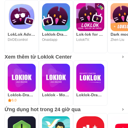
LokLok Advice for asian dramas
Loklok-Dramas&Movies
Lok-lok for Movie Synopsis
DirDEcontrol
Onaidapp
LolokTV.
Zhen Liu
Xem thêm từ Loklok Center
Loklok-Dramas&Movies&Chat
Loklok - Movies&TV series
Loklok-Dramas&Movies
6.0
Ứng dụng hot trong 24 giờ qua