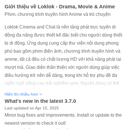
Giới thiệu về Loklok - Drama, Movie & Anime
Phim, chương trình truyền hình Anime và trò chuyện
Loklok Cinema and Chat là nền tảng phát trực tuyến di
động đa năng được thiết kế đặc biệt cho người dùng thiết
bị di động. Ứng dụng cung cấp thư viện nội dung phong
phú bao gồm phim điện ảnh, chương trình truyền hình và
anime, tất cả đều có chất lượng HD với khả năng phát lại
mượt mà. Giao diện thân thiện với người dùng giúp việc
điều hướng trở nên dễ dàng, trong khi hỗ trợ phụ đề đa
ngôn ngữ nâng cao trải nghiệm xem. Người dùng có thể
thưởng thức cả xem trực tuyến và lưu video ngoại tuyến,
Hiển thị nhiều hơn
cùng với các tính năng tiện lợi như đề xuất cá nhân hóa,
What's new in the latest 3.7.0
theo dõi lịch sử xem và danh sách yêu thích. Chức năng
Last updated on Apr 15, 2025
Minor bug fixes and improvements. Install or update to the
tìm kiếm mạnh mẽ và hệ thống phân loại có tổ chức của
newest version to check it out!
ứng dụng giúp người dùng nhanh chóng tìm thấy nội dung