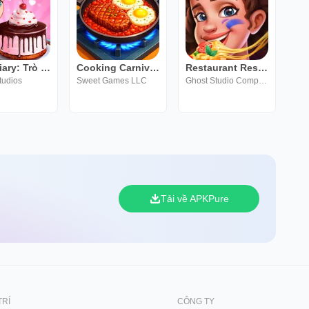
Chef Diary: Trò chơi nấu ăn
Cooking Carnival - Chef Game
Restaurant Rescue - Food Games
tudios
Sweet Games LLC
Ghost Studio Company
Tải về APKPure
TRÍ
CÔNG TY