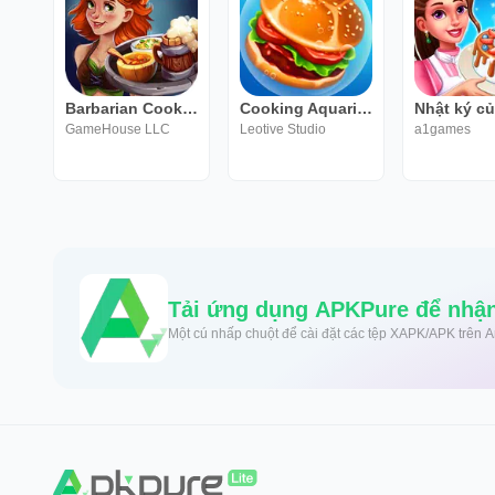
Barbarian Cooking Game 2
Cooking Aquarium - A Star Chef
GameHouse LLC
Leotive Studio
a1games
Tải ứng dụng APKPure để nhận
Một cú nhấp chuột để cài đặt các tệp XAPK/APK trên