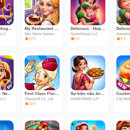
Fabulous: Angela's True Colors
My Restaurant Empire-Deco Game
Delicious - Hopes and Fears
 LLC
Mini Stone Games - Chef & Restaurant Cooking Games
GameHouse LLC
GameHo
10.0
9.5
9.4
Fabulous – New York to LA
First Class Flurry HD
Sự kiện nấu ăn : Chef Games
 LLC
ViquaSoft Co., Ltd.
GAMEANNIE LLP
CSCMobi
10.0