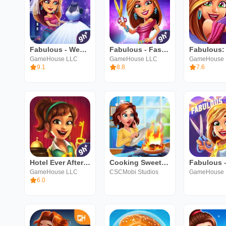
Fabulous - Wedding Disaster
Fabulous - Fashion Fever
GameHouse LLC
GameHouse LLC
GameHouse
9.1
8.8
7.6
Hotel Ever After: Ella's Wish
Cooking Sweet - trang trí nhà
GameHouse LLC
CSCMobi Studios
GameHouse
6.0