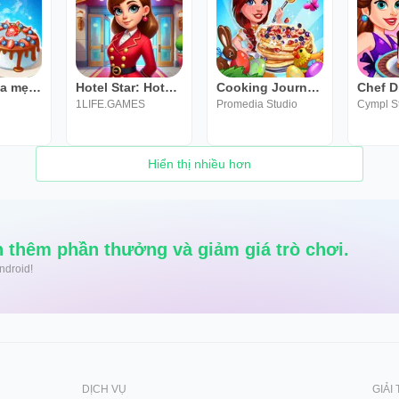
Nhật ký của mẹ Trò chơi nấu ăn
Hotel Star: Hotel Games
Cooking Journey: Chef Stella
1LIFE.GAMES
Promedia Studio
Cympl S
Hiển thị nhiều hơn
 thêm phần thưởng và giảm giá trò chơi.
 Android!
DỊCH VỤ
GIẢI 