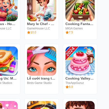
Delicious - Home Sweet Home
Mary le Chef - Cooking Passion
Cooking Fantasy - Kitchen rush
use LLC
GameHouse LLC
MIGA Games
10.0
7.5
Cooking Us: Master Chef
Lễ cưới trang trí - Match 3
Cooking Valley:Trò Chơi Nấu Ăn
 Studios
Birds Game Studio
TheAppGuruz
6.0