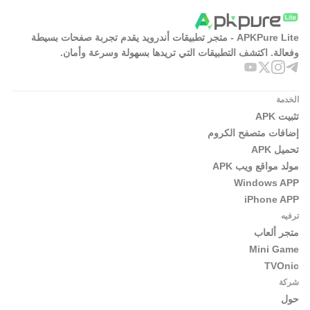
مميزات وعيوب YouTube Vanced
APKPure Lite - متجر تطبيقات أندرويد يقدم تجربة صفحات بسيطة
تظهر نقاط قوة YouTube Vanced بوضوح عند استخدامه
وفعالة. اكتشف التطبيقات التي تريدها بسهولة وسرعة وأمان.
للمشاهدة اليومية والاستماع الطويل. وفي المقابل، توجد بعض
القيود المرتبطة بطبيعته كتطبيق معدل وباختلاف الإصدارات
الخدمة
والأجهزة.
تثبيت APK
المميزات
إضافات متصفح الكروم
يقلل الإعلانات أثناء مشاهدة فيديوهات يوتيوب.
تحميل APK
مولد مواقع ويب APK
يدعم تشغيل الصوت في الخلفية.
Windows APP
واجهة مألوفة وسهلة على مستخدمي يوتيوب.
iPhone APP
ترفيه
يوفر تحكما مباشرا في السطوع والصوت.
متجر ألعاب
يدعم خيارات تخطي مفيدة عند توفرها.
Mini Game
العيوب
TVOnic
التوفر والدعم قد يختلفان بين النسخ.
شركة
حول
تسجيل الدخول قد يحتاج MicroG أو GMSCore.