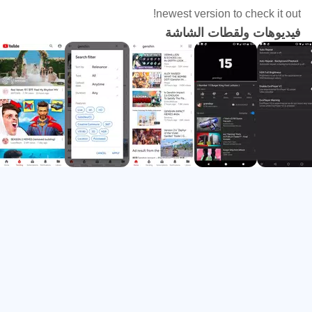
تطبيقات أخرى.
newest version to check it out!
استمرار الصوت عند إطفاء الشاشة لتوفير البطارية والانتباه.
فيديوهات ولقطات الشاشة
تخطي بعض المقدمات والمقاطع الترويجية عند دعم الفيديو
لذلك.
التحكم في السطوع والصوت من داخل مشغل الفيديو
مباشرة.
مشاهدة فيديوهات مع مقاطعات أقل
يركز YouTube Vanced على جعل مشاهدة مقاطع يوتيوب
اليومية أقل انقطاعا، خصوصا عند متابعة فيديو طويل أو قائمة
تشغيل متتابعة. يقلل التطبيق ظهور الإعلانات أو يزيلها حسب
الإصدار والإعدادات المتاحة، وهذا يجعل التنقل بين المقاطع أكثر
راحة عند مشاهدة شرح، مقابلة، أو محتوى ترفيهي في وقت
قصير.
تبدأ التجربة من واجهة مألوفة تشبه يوتيوب، حيث يمكن