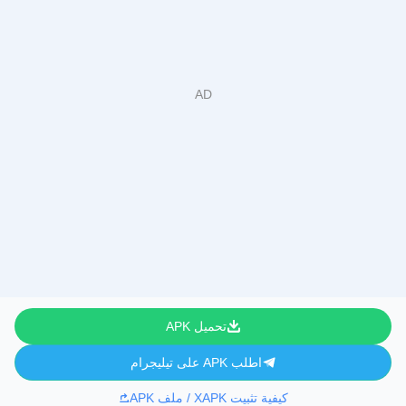
تحميل APK
اطلب APK على تيليجرام
كيفية تثبيت XAPK / ملف APK