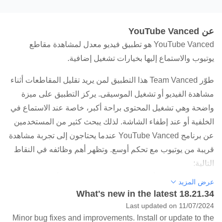
عن YouTube Vanced
YouTube Vanced هو تطبيق فيديو معدل لمشاهدة مقاطع
يوتيوب والاستماع إليها بخيارات تشغيل إضافية.
طوّر Team Vanced هذا التطبيق لمن يريد تقليل المقاطعات أثناء
مشاهدة الفيديو أو تشغيل الموسيقى. يركز التطبيق على ميزة
واضحة وهي تشغيل المحتوى براحة أكبر، خاصة عند الاستماع في
الخلفية أو عند إطفاء الشاشة. لذلك يبحث كثير من المستخدمين
عن برنامج YouTube Vanced عندما يحتاجون إلى تجربة مشاهدة
قريبة من يوتيوب مع تحكم أوسع. وتظهر أهم وظائفه في النقاط
التالية:
تقليل الإعلانات أثناء مشاهدة المقاطع الطويلة أو الفيديوهات
عرض المزيد
اليومية.
What's new in the latest 18.21.34
Last updated on 11/07/2024
تشغيل الموسيقى والبودكاست في الخلفية أثناء استخدام
Minor bug fixes and improvements. Install or update to the