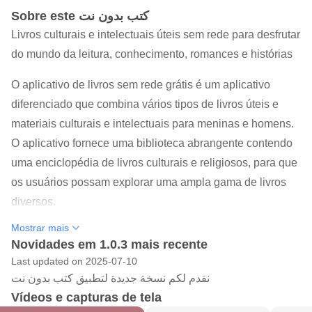
Sobre este كتب بدون نت
Livros culturais e intelectuais úteis sem rede para desfrutar
do mundo da leitura, conhecimento, romances e histórias
O aplicativo de livros sem rede grátis é um aplicativo
diferenciado que combina vários tipos de livros úteis e
materiais culturais e intelectuais para meninas e homens.
O aplicativo fornece uma biblioteca abrangente contendo
uma enciclopédia de livros culturais e religiosos, para que
os usuários possam explorar uma ampla gama de livros
diversos.
Mostrar mais
Se você é um fã de audiolivros, o aplicativo também inclui
Novidades em 1.0.3 mais recente
audiolivros que permitem aos usuários ouvir livros em vez
Last updated on 2025-07-10
de lê-los, proporcionando uma agradável experiência de
نقدم لكم نسخة جديدة لتطبيق كتب بدون نت
leitura em movimento ou em momentos de descanso.
Vídeos e capturas de tela
Você pode encontrar uma variedade de histórias e