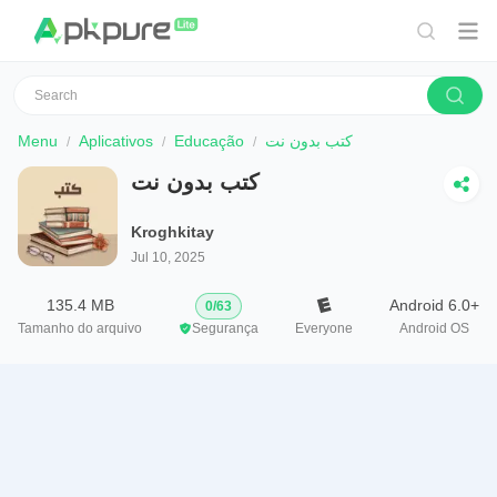
Menu
Aplicativos
Educação
كتب بدون نت
كتب بدون نت
Kroghkitay
Jul 10, 2025
135.4 MB
Android 6.0+
0
/
63
Tamanho do arquivo
Segurança
Everyone
Android OS