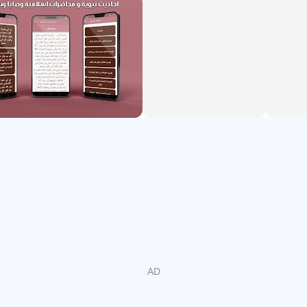
romances adequados para todas as idades, desde
histórias para dormir até romances policiais e
aterrorizantes, e até mesmo os famosos romances de
Abeer.
Assim como o aplicativo não descuidou dos aspectos
religiosos, o aplicativo disponibiliza a biblioteca islâmica
que contém fontes importantes como a biografia do
Profeta, os mandamentos do Profeta, ditos proféticos e a
fortaleza do muçulmano. Também apresenta um conjunto
de palestras e sermões islâmicos, além de histórias da
história islâmica, como as histórias dos profetas, as
histórias do Alcorão e as histórias de companheiros e
companheiras.
Por último, a aplicação contém uma seleção de