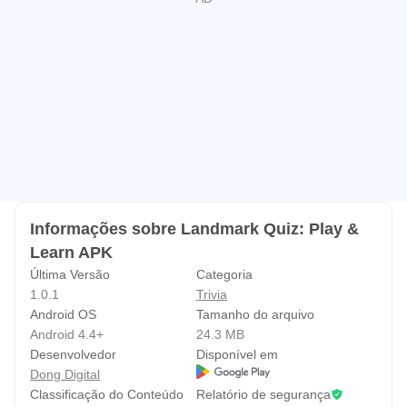
moderno e muitos outros).
- após concluir todos os níveis, você poderá reconhecer
facilmente os pontos turísticos e relembrar seus
conhecimentos sobre eles.
- explore todos os pontos turísticos no seu próprio ritmo na
tela Explorar.
- A tela de informações oferece explicações detalhadas
sobre como aproveitar ao máximo o aplicativo.
- imagens de alta qualidade e interface de usuário fácil de
Informações sobre Landmark Quiz: Play &
Learn APK
entender.
Última Versão
Categoria
- absolutamente sem anúncios.
1.0.1
Trivia
- funciona completamente offline.
Android OS
Tamanho do arquivo
Android 4.4+
24.3 MB
--------
Desenvolvedor
Disponível em
Sobre o Quiz de Pontos Turísticos
Dong Digital
Classificação do Conteúdo
Relatório de segurança