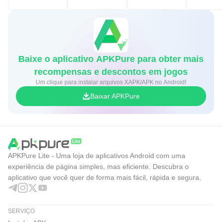
--------
Níveis
Após clicar em um nível, você verá a tela de aprendizado,
Baixe o aplicativo APKPure para obter mais
onde poderá ver os pontos de referência e ler sobre seu
recompensas e descontos em jogos
nome, localização, arquiteto/engenheiro/designer, ano de
Um clique para instalar arquivos XAPK/APK no Android!
construção/criação, estilo arquitetônico e altura. Cada
Baixar APKPure
nível apresenta 10 pontos de referência e você pode clicar
nos botões redondos esquerdo e direito na parte inferior
para navegar por eles.
APKPure Lite - Uma loja de aplicativos Android com uma
Quando estiver familiarizado com os pontos de referência,
experiência de página simples, mas eficiente. Descubra o
clique no botão Iniciar para iniciar o quiz. Cada nível tem
aplicativo que você quer de forma mais fácil, rápida e segura.
10 perguntas e, dependendo de quantas respostas
corretas você acertar, receberá 3, 2, 1 ou 0 estrela(s) ao
SERVIÇO
concluir o nível. Ao final de cada nível, você pode optar por