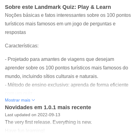
Sobre este Landmark Quiz: Play & Learn
Noções básicas e fatos interessantes sobre os 100 pontos
turísticos mais famosos em um jogo de perguntas e
respostas
Características:
- Projetado para amantes de viagens que desejam
aprender sobre os 100 pontos turísticos mais famosos do
mundo, incluindo sítios culturais e naturais.
- Método de ensino exclusivo: aprenda de forma eficiente
com um quiz.
Mostrar mais
- Mais de 900 perguntas em mais de 90 níveis ajudam
Novidades em 1.0.1 mais recente
você a aprender não apenas o básico (nomes e locais),
Last updated on 2022-09-13
mas também os detalhes e fatos interessantes sobre os
The very first release. Everything is new.
pontos turísticos.
Have fun learning!
- Perguntas especialmente escritas e organizadas para