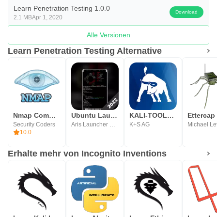
Learn Penetration Testing 1.0.0
Download
2.1 MB
Apr 1, 2020
Alle Versionen
Learn Penetration Testing Alternative
Nmap Commands Cheatsheet
Ubuntu Launcher
KALI-TOOLBOX
Security Coders
Aris Launcher & Hacker Themes
K+S AG
Michael Le
10.0
Erhalte mehr von Incognito Inventions