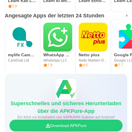
Learn Kali Linux Quick Guide
Learn AI with Python
Learn Ethical Hacking
2.0
Angesagte Apps der letzten 24 Stunden
mylife CamAPS FX (mg/dL)
WhatsApp Business
Netto plus
CamDiab Ltd
WhatsApp LLC
Netto Marken-Discount Stiftung & Co. KG
Google LL
7.9
4.5
7.7
Superschnelles und sicheres Herunterladen
über die APKPure-App
Ein Klick zur Installation von XAPK/APK-Dateien auf Android!
Download APKPure