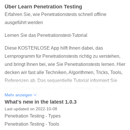
Über Learn Penetration Testing
Erfahren Sie, wie Penetrationstests schnell offline
ausgeführt werden
Lernen Sie das Penetrationstest-Tutorial
Diese KOSTENLOSE App hilft Ihnen dabei, das
Lernprogramm für Penetrationstests richtig zu verstehen,
und bringt Ihnen bei, wie Sie Penetrationstests lernen. Hier
decken wir fast alle Techniken, Algorithmen, Tricks, Tools,
Referenzen ab. Das sequentielle Tutorial informiert Sie
von der Grundstufe bis zur fortgeschrittenen Stufe.
Mehr anzeigen
Dieses „Learn Penetration Testing Tutorial“ ist hilfreich für
What's new in the latest 1.0.3
Last updated on 2022-10-08
Studenten, um Penetration Testing Schritt für Schritt von
Penetration Testing - Types
der Grundstufe bis zur fortgeschrittenen Stufe zu lernen.
Penetration Testing - Tools