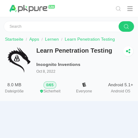
Startseite
Apps
Lernen
Learn Penetration Testing
Learn Penetration Testing
Incognito Inventions
Oct 8, 2022
8.0 MB
Android 5.1+
0
/
65
Dateigröße
Sicherheit
Everyone
Android OS