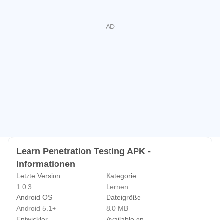
Penetrationstests - Infrastruktur
Penetrationstests - Tester
Penetrationstests - Berichterstellung
Penetrationstests – Ethisches Hacken
Pentest vs. Ethisches Hacken
Penetrationstests – Einschränkungen
Penetrationstests – Abhilfe
Penetrationstests – Rechtliche Aspekte
Haftungsausschluss :
Learn Penetration Testing APK -
Alle Inhalte in dieser Anwendung sind nicht unsere Marke.
Informationen
Wir erhalten nur den Inhalt von Suchmaschine und
Letzte Version
Kategorie
Website. lass es mich wissen, bitte
1.0.3
Lernen
wenn Sie Ihren ursprünglichen Inhalt aus unserer
Android OS
Dateigröße
Anwendung entfernen möchten.
Android 5.1+
8.0 MB
Entwickler
Available on