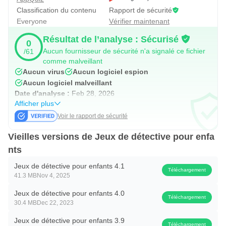
Classification du contenu
Rapport de sécurité
Difficile: Convient pour les enfants qui ont réussi à
Everyone
Vérifier maintenant
résoudre chaque jeu rapidement et ne pas avoir besoin de
Résultat de l’analyse : Sécurisé
supervision des parents ou des enseignants pour les
0
Aucun fournisseur de sécurité n'a signalé ce fichier
/61
résoudre.
comme malveillant
Aucun virus
Aucun logiciel espion
JEUX ÉDUCATIFS EDUJOY
Aucun logiciel malveillant
Date d'analyse :
Feb 28, 2026
Cette application fait partie d'une collection de jeux
Afficher plus
éducatifs créé par Edujoy afin d'aider les enfants à
Voir le rapport de sécurité
développer de nouvelles compétences intellectuelles et
Vieilles versions de Jeux de détective pour enfa
motrices à partir d'éléments de leur environnement.
nts
Tous nos jeux sont créés par des éducateurs
Jeux de détective pour enfants 4.1
Téléchargement
41.3 MB
Nov 4, 2025
professionnels et des psychologues afin de fournir du
contenu pédagogique, nécessaire pour le développement
Jeux de détective pour enfants 4.0
Téléchargement
30.4 MB
Dec 22, 2023
intellectuel des bébés et des enfants.
Jeux de détective pour enfants 3.9
Téléchargement