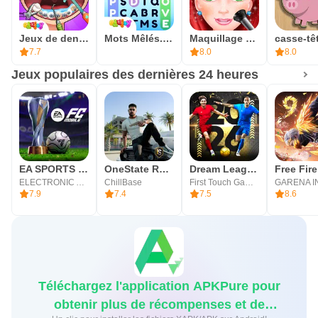
Jeux de dentiste pour enfants
Mots Mêlés. Français
Maquillage princesses Salon
7.7
8.0
8.0
Jeux populaires des dernières 24 heures
EA SPORTS FC Mobile 26
OneState RP - Jeu de rôle
Dream League Soccer 2026
ELECTRONIC ARTS
ChillBase
First Touch Games Ltd.
7.9
7.4
7.5
8.6
Téléchargez l'application APKPure pour
obtenir plus de récompenses et de