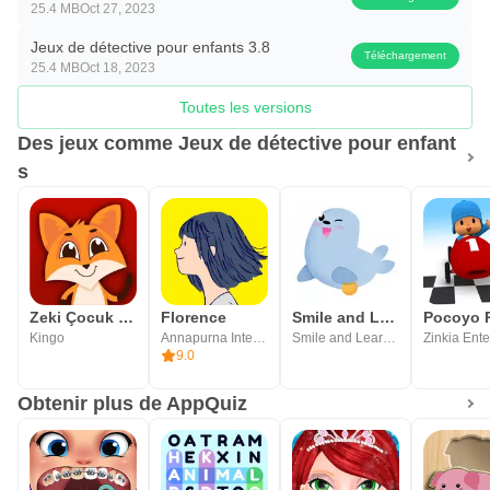
Nous aimons créer des jeux éducatifs et amusants pour
25.4 MB
Oct 27, 2023
vous. Si vous avez des suggestions ou des questions,
Jeux de détective pour enfants 3.8
Téléchargement
n’hésitez pas à nous envoyer vos commentaires ou laisser
25.4 MB
Oct 18, 2023
vos commentaires.
Toutes les versions
Des jeux comme Jeux de détective pour enfant
s
Zeki Çocuk - Çocuk Oyunları
Florence
Smile and Learn Éducation
Kingo
Annapurna Interactive
Smile and Learn Digital Creations
9.0
Obtenir plus de AppQuiz