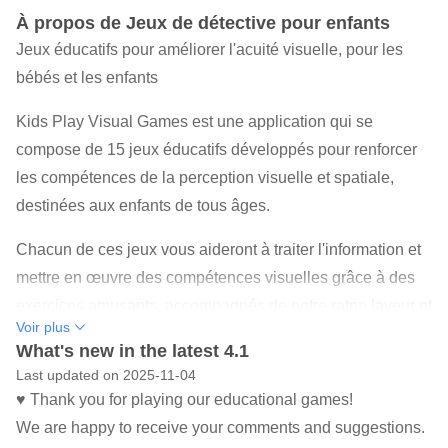
À propos de Jeux de détective pour enfants
Jeux éducatifs pour améliorer l'acuité visuelle, pour les
bébés et les enfants
Kids Play Visual Games est une application qui se
compose de 15 jeux éducatifs développés pour renforcer
les compétences de la perception visuelle et spatiale,
destinées aux enfants de tous âges.
Chacun de ces jeux vous aideront à traiter l'information et
mettre en œuvre des compétences visuelles grâce à des
exercices amusants, accompagnés de notre raton laveur et
Voir plus
ses amis, les animaux, qui complimenteront et
What's new in the latest 4.1
encourageront les enfants à chaque fois qu'ils résolvent le
Last updated on 2025-11-04
jeu.
♥ Thank you for playing our educational games!
We are happy to receive your comments and suggestions.
JEUX PÉDAGOGIQUES D’ACUITÉ VISUELLE