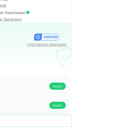
line, ini adalah tempat terbaik
 MB
an Keamanan
sa Sekarang
Lihat laporan keamanan
Unduh
Unduh