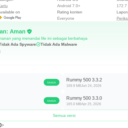
pertarungan bos, atau hanya bersantai dengan kartu secara off
artu
Android 7.0+
172.7
vailable on
Rating konten
Lapor
sik—sesuai keinginan Anda.
Everyone
Perik
ian: Aman
anan yang menandai file ini sebagai berbahaya
Tidak Ada Spyware
Tidak Ada Malware
6
Rummy 500 3.3.2
Unduh
169.9 MB
Jun 24, 2026
Rummy 500 3.3.0
Unduh
165.0 MB
Apr 25, 2026
Semua versi
0