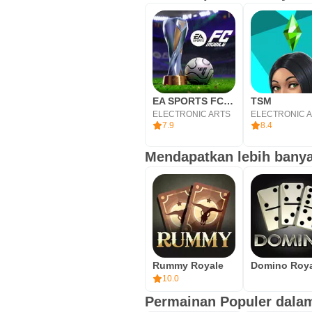
EA SPORTS FC MOBILE 26
TSM
ELECTRONIC ARTS
ELECTRONIC 
7.9
8.4
Mendapatkan lebih bany
Rummy Royale
Domino Roy
10.0
Permainan Populer dalam