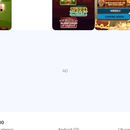
y Reguler, Rummy Cepat, 3 Pemain, Persia, Permainan Tim & 
a tema, avatar, dan gaya visual eksklusif.
k ada internet? Tidak masalah. Latih keterampilan Anda kapan s
00 Online dan Offline:
k setiap tangan, putaran, dan permainan
 pencapaian saat Anda bermain
n dan pamerkan keahlian Rummy 500 Anda secara online
u Lanskap
rbagai gaya yang menarik
ronkan kemajuan di berbagai perangkat dengan Facebook, atau
00
in AS yang sudah menikmati aplikasi Rummy paling seru di An
ategori
Android OS
Ukuran