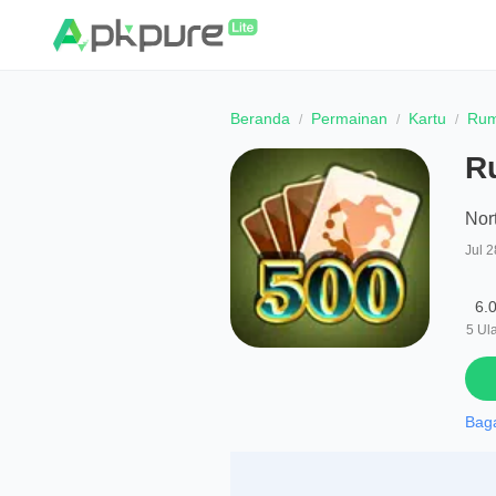
Beranda
Permainan
Kartu
Rum
R
Nor
Jul 2
6.
5
Ul
Bag