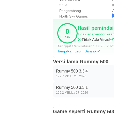
bersenang-senang, bersaing dalam 
3.3.4
K
Pengembang
A
untuk memainkan Rummy 500 kla
North Sky Games
Hasil peminda
0
Tidak ada vendor keam
/36
Tidak Ada Virus
Tanggal Pemindaian:
Jul 28, 202
Tampilkan Lebih Banyak
Versi lama Rummy 500
Rummy 500 3.3.4
172.7 MB
Jul 28, 2026
Rummy 500 3.3.1
169.2 MB
May 27, 2026
Game seperti Rummy 50