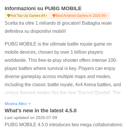
Informazioni su PUBG MOBILE
Hot Top Up Games #4
Best Android Games in 2025 #5
Scelta tra oltre 1 miliardo di giocatori! Battaglia reale
definitiva su dispositivi mobili!
PUBG MOBILE is the ultimate battle royale game on
mobile devices, chosen by over 1 billion players
worldwide. This free-to-play shooter offers intense 100-
player battles where survival is key. Players can enjoy
diverse gameplay across multiple maps and modes,
including the classic battle royale, 4v4 Arena battles, and
unique themed modes like the new 'Sacred Quartet'. The
game features customizable controls, high-fidelity
Mostra Altro
graphics, and realistic gunplay specifically optimized for
What's new in the latest 4.5.0
mobile devices. With 10-minute matches, players can
Last updated on 2026-07-09
PUBG MOBILE 4.5.0 introduces two mega collaborations:
engage in quick yet thrilling combat experiences anytime,