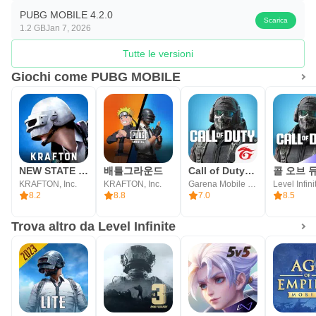
PUBG MOBILE 4.2.0
Scarica
1.2 GB
Jan 7, 2026
Tutte le versioni
Giochi come PUBG MOBILE
NEW STATE : NEW ERA OF BR
배틀그라운드
Call of Duty®: Mobile - Garena
KRAFTON, Inc.
KRAFTON, Inc.
Garena Mobile Private
Level Infini
8.2
8.8
7.0
8.5
Trova altro da Level Infinite