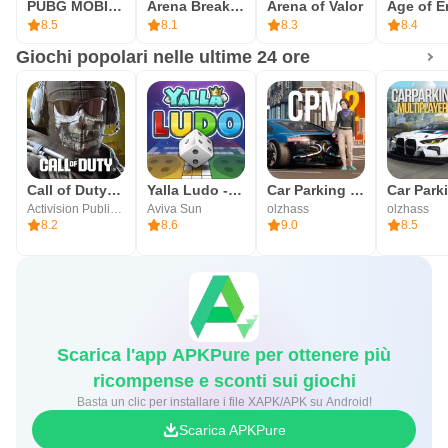
PUBG MOBILE LITE
Arena Breakout: Realistic FPS
Arena of Valor
8.5
8.1
8.3
8.4
Giochi popolari nelle ultime 24 ore
Call of Duty®: Mobile
Yalla Ludo - Ludo&Jackaroo
Car Parking Multiplayer 2
Activision Publishing, Inc.
Aviva Sun
olzhass
olzhass
8.2
8.6
9.0
8.5
Scarica l'app APKPure per ottenere più
ricompense e sconti sui giochi
Basta un clic per installare i file XAPK/APK su Android!
Scarica APKPure