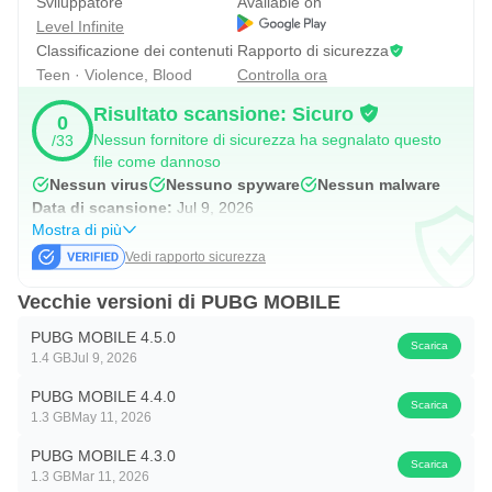
Sviluppatore
Available on
Level Infinite
Classificazione dei contenuti
Rapporto di sicurezza
Teen · Violence, Blood
Controlla ora
Risultato scansione: Sicuro
0
Nessun fornitore di sicurezza ha segnalato questo
/33
file come dannoso
Nessun virus
Nessuno spyware
Nessun malware
Data di scansione:
Jul 9, 2026
Mostra di più
Vedi rapporto sicurezza
Vecchie versioni di PUBG MOBILE
PUBG MOBILE 4.5.0
Scarica
1.4 GB
Jul 9, 2026
PUBG MOBILE 4.4.0
Scarica
1.3 GB
May 11, 2026
PUBG MOBILE 4.3.0
Scarica
1.3 GB
Mar 11, 2026