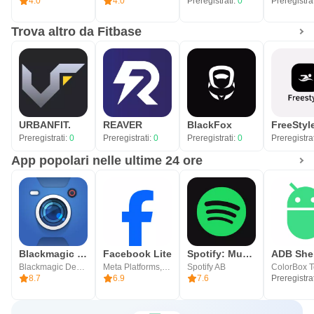
4.0
4.0
Preregistrati:
0
Preregistra
Trova altro da Fitbase
URBANFIT.
REAVER
BlackFox
FreeStyl
Preregistrati:
0
Preregistrati:
0
Preregistrati:
0
Preregistra
App popolari nelle ultime 24 ore
Blackmagic Camera
Facebook Lite
Spotify: Music and Podcasts
Blackmagic Design Inc.
Meta Platforms, Inc.
Spotify AB
8.7
6.9
7.6
Preregistra