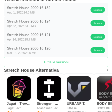
Stretch House 2000.16.132
Scarica
Aug 1, 2025
24.6 MB
Stretch House 2000.16.124
Scarica
Apr 22, 2025
23.3 MB
Stretch House 2000.16.121
Scarica
Apr 14, 2025
28.7 MB
Stretch House 2000.16.120
Scarica
Mar 18, 2025
28.6 MB
Tutte le versioni
Stretch House Alternativa
Jagat - Trova famiglia e amici
Stronger - Workout Gym Tracker
URBANFIT.
Jagat Tech
Atlas Smart Technologies
Fitbase