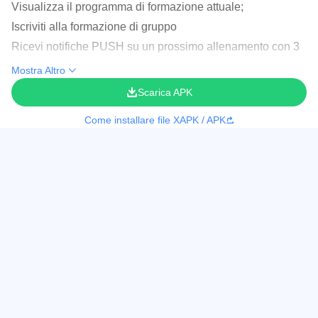
Visualizza il programma di formazione attuale;
Iscriviti alla formazione di gruppo
Ricevi notifiche PUSH su un prossimo allenamento con 3
ore di anticipo;
Mostra Altro
Scopri il periodo di validità degli abbonamenti e dei
Scarica APK
servizi.
Come installare file XAPK / APK