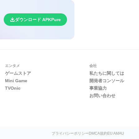
20MB台なので、安定したWi-Fi
ダウンロード APKPure
認してから始めると安心です。
。インストールが完了したら、電
ージョンでは、送金や支払いの前に
エンタメ
会社
ゲームストア
私たちに関しては
Mini Game
開発者コンソール
TVOnic
事業協力
お問い合わせ
プライバシーポリシー
DMCA
規約
EU AMAU