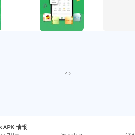
ス、電話、水道、政府料金などの請求書支払いをスマホから管理で
テゴリを選び、請求内容と金額を確認して確定できる流れにな
間に支払いを済ませたい人に合います。
認できるため、支払い済みかどうかをあとから見直しやすくな
やすい請求書がある場合にも役立ちます。ただし、支払い先や
は、番号や金額の入力ミスがあると手続きが遅れる場合があり
ジ購入
アのモバイルチャージや、275種類以上のデータ、通話、SMS関連
や、外出前にデータ容量を追加したい時に、キャリアと希望の
面でも、店舗を探さずにスマホから手続きを進められます。
めて使う人は選択肢の多さに少し迷うかもしれません。短期間
ると選びやすくなります。購入前に内容を確認できるため、必
ank APK 情報
カテゴリー
Android OS
ファ