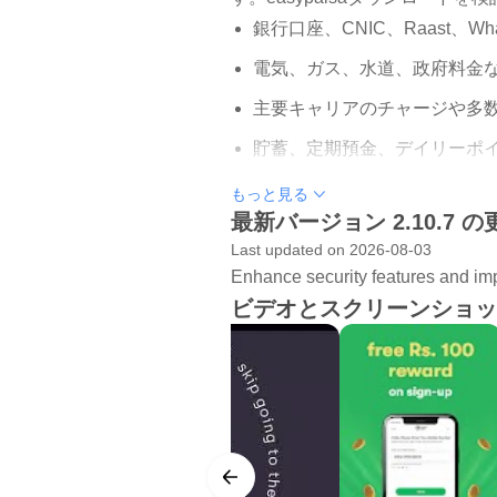
銀行口座、CNIC、Raast、W
電気、ガス、水道、政府料金
主要キャリアのチャージや多
貯蓄、定期預金、デイリーポ
QR決済、寄付、チケット関連
もっと見る
最新バージョン 2.10.7 
送金とウォレット決済
Last updated on 2026-08-03
Enhance security features and i
easypaisaは、個人間の送
ビデオとスクリーンショッ
口座、easypaisaアカウント、
の生活費、友人との割り勘、急ぎ
ホーム画面では「送金」など目的
や相手先を確認でき、取引後は履
を減らしやすい点は実用的です。