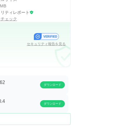
 MB
ュリティレポート
ocket、定期預金、デイリーポイン
ぐチェック
い用のお金と貯蓄分を分けたい人
が欠かせません。手数料、返済日、
セキュリティ報告を見る
費に備える選択肢にはなります
.62
ダウンロード
済ませやすくしています。店頭でQRコ
にも合います。対応店舗では、小
0.4
ダウンロード
Mini-Appsからはクレジットレ
いので、最初はホーム画面の主要