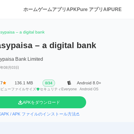
ホーム
ゲーム
アプリ
APKPure アプリ
AIPURE
sypaisa – a digital bank
sypaisa – a digital bank
ypaisa Bank Limited
6年08月03日
.7
136.1 MB
Android 8.0+
0
/
34
レビュー
ファイルサイズ
セキュリティ
Everyone
Android OS
APKをダウンロード
XAPK / APK ファイルのインストール方法