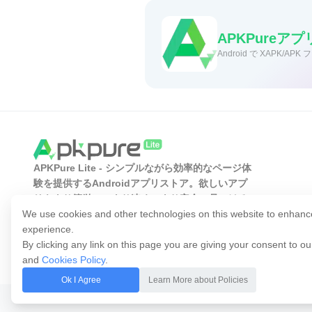
easypaisa最新バージョン
easypaisa APKの最新ファ
APKPure
環境なら比較的短時間で取得しや
Android で XAPK
ダウンロード後は、端末の設定に
話番号や本人確認に関わる案内に沿
残高、相手先、金額を確認し、ま
APKPure Lite - シンプルながら効率的なページ体
験を提供するAndroidアプリストア。欲しいアプ
リをより簡単に、より速く、より安全に見つける
ことができます。
We use cookies and other technologies on this website to enhanc
experience.
By clicking any link on this page you are giving your consent to o
and
Cookies Policy
.
Ok I Agree
Learn More about Policies
著作権 © 2014-2026 APKPure. 著作権所.