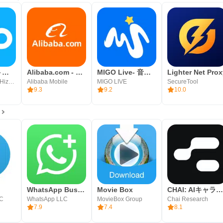
メリット
国内での送金、支払い、貯蓄をまとめたい人に向いたアプリです。
。
BIP - チャット、ビデオ通話
Alibaba.com - B2B マーケットプレイス
MIGO Live- 音声とビデオチャット
Lighter Net Pro
て管理できる
Turkcell İletişim Hizmetleri A.Ş
Alibaba Mobile
MIGO LIVE
SecureTool
9.3
9.2
10.0
に対応
リ
やすい
を減らせる
向け
要
WhatsApp Business
Movie Box
CHAI: AIキャラ・あなたの推しとロールプレイチャッ
LC
WhatsApp LLC
MovieBox Group
Chai Research
7.9
7.4
8.1