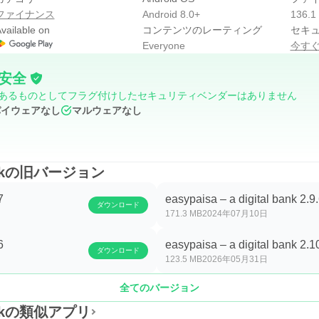
ファイナンス
Android 8.0+
136.1
vailable on
コンテンツのレーティング
セキ
だけでなく、お金を残すための機能も入っています。Savings P
Everyone
今す
識しながら管理できます。少額でも分けておきたい人や、支払
安全
る点は便利です。
あるものとしてフラグ付けしたセキュリティベンダーはありません
からの保険にもアプリ内で申し込めますが、金融商品は条件の確認
パイウェアなし
マルウェアなし
し込み前に画面上の説明を丁寧に読む必要があります。急な出
ら判断することが大切です。
l bankの旧バージョン
7
easypaisa – a digital bank 2.9
ダウンロード
QRなどのQRスキャン決済にも対応し、加盟店での支払いを短時間で
171.3 MB
2024年07月10日
を確認して確定する流れなので、現金を持ち歩きたくない場面
6
easypaisa – a digital bank 2.1
やすい機能です。
ダウンロード
123.5 MB
2026年05月31日
チャージ、寄付、旅行やチケット関連サービスにもアクセスできます。
全てのバージョン
るため、金融管理の入口としても使えます。ただし、機能が多
やすくなります。
l bankの類似アプリ