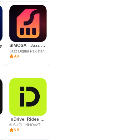
一方で、金融商品や海外からの使い
xy
SIMOSA - Jazz World
Jazz Digital Pakistan
9.9
ト
inDrive. Rides with fair fares
® SUOL INNOVATIONS LTD
6.8