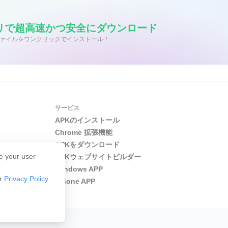
をAPKPureからダウンロード
イルはAPKPureからダウンロードできます。ファイルサイズはおよそ1
アプリで超高速かつ安全にダウンロード
すい容量です。モバイル通信で進める場合は、データ残量を確
/APK ファイルをワンクリックでインストール！
応じてAPKのインストール確認が表示される場合があります
ってアカウントの準備を進められます。easypaisa最新バ
ずは少額の取引から慣れると使いやすくなります。
サービス
APKのインストール
Chrome 拡張機能
APKをダウンロード
e your user
APKウェブサイトビルダー
Windows APP
ur
Privacy Policy
iPhone APP