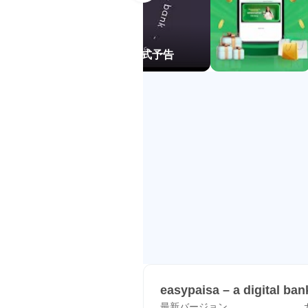
請求書と日常支払い
easypaisaでは、電気、ガ
時間を取りにくい人でも、対象カ
a digital bank のアンドロイド公式予告
めて処理したい家庭や、仕事の合
支払い後は履歴でステータスを確
も対応しているので、期限を忘れ
全です。特に政府料金や公共料金
モバイルチャージとパッケー
easypaisaは、主要キャリ
す。プリペイド残高が足りない時
す。家族の番号へチャージする場
パッケージの種類が多いぶん、初
話中心で使いたいのかを先に決め
決める使い方が現実的です。
easypaisa – a digital b
最新バージョン