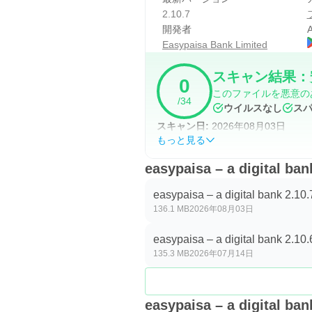
2.10.7
貯蓄、ローン、保険サービス
開発者
A
easypaisaには、送金や支払い
Easypaisa Bank Limited
トなどを通じて、日々の残高を意
スキャン結果：
0
にとって、アプリ内で確認でき
このファイルを悪意の
Easycashローンや1ルピー
/34
ウイルスなし
ス
対象範囲、保険の補償内容は、申
スキャン日:
2026年08月03日
が、返済や契約内容を理解してか
もっと見る
easypaisa – a digita
QR決済と追加サービス
easypaisa – a digital bank 2.10.
easypaisaは、Raast 
136.1 MB
2026年08月03日
ードを読み取り、金額や支払い先
easypaisa – a digital bank 2.10.
さな買い物や日常の支払いに使い
135.3 MB
2026年07月14日
そのほか、DarazやM-Tagの
ポート確認などの追加機能に進め
メニューから慣れていくと探し
easypaisa – a digita