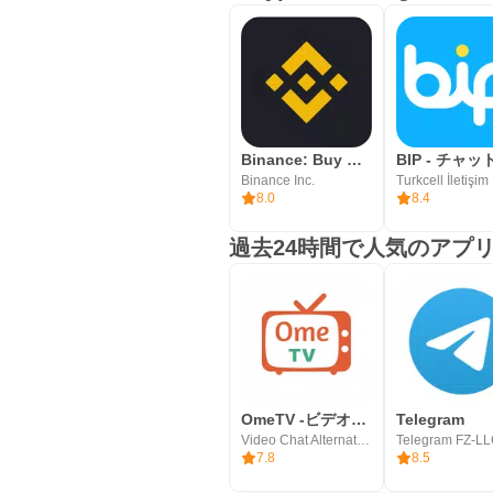
easypaisaのメリット・デ
easypaisaは、パキスタン
道には確認が必要な点もあります
メリット
Binance: Buy Bitcoin & Crypto
送金、請求書、貯蓄をまとめ
Binance Inc.
8.0
8.4
Raast QRや複数ウォレット
過去24時間で人気のアプ
取引履歴とレシートを確認し
生体認証と確認画面で誤操作
デメリット
主にパキスタン国内ユーザー
ローンや保険は条件確認が必
OmeTV -ビデオチャットオルタナティブ
Telegram
機能が多く最初は迷いやすい
Video Chat Alternative
Telegram FZ-L
7.8
8.5