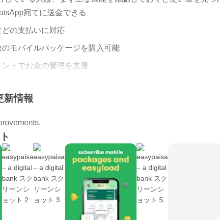
hatsApp宛てに送金できる
などの支払いに対応
数のモバイルパッケージを購入可能
イントでお金の管理を支援
サービスにもアクセスできる
の更新情報
mprovements.
金から銀行口座への振込まで、複数の宛先を1つの画面から選べる
ト
JazzCash、CNIC、Raast、WhatsAppが含まれ、相手の
の小口送金など、パキスタン国内の日常的な支払いに向いた作
別のメニューから進めるため、よく使う操作にたどり着きやす
歴やレシートで状態を見直せます。送金先の入力を急ぐ場面で