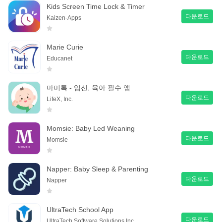
Kids Screen Time Lock & Timer
다운로드
Kaizen-Apps
Marie Curie
다운로드
Educanet
마미톡 - 임신, 육아 필수 앱
다운로드
LifeX, Inc.
Momsie: Baby Led Weaning
다운로드
Momsie
Napper: Baby Sleep & Parenting
다운로드
Napper
UltraTech School App
다운로드
UltraTech Software Solutions Inc.