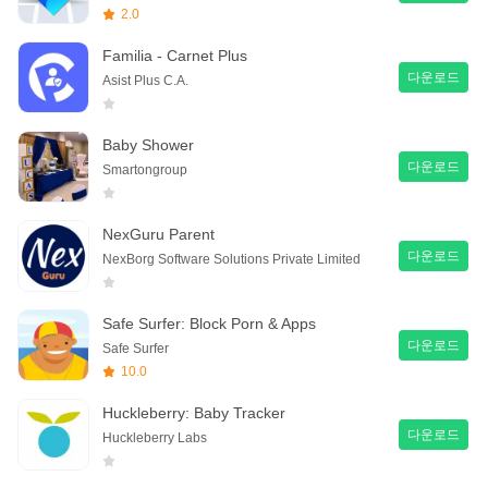
2.0
Familia - Carnet Plus
다운로드
Asist Plus C.A.
Baby Shower
다운로드
Smartongroup
NexGuru Parent
다운로드
NexBorg Software Solutions Private Limited
Safe Surfer: Block Porn & Apps
다운로드
Safe Surfer
10.0
Huckleberry: Baby Tracker
다운로드
Huckleberry Labs