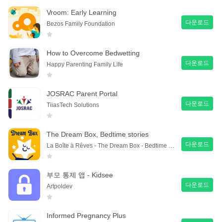
Vroom: Early Learning
다운로드
Bezos Family Foundation
How to Overcome Bedwetting
다운로드
Happy Parenting Family Life
JOSRAC Parent Portal
다운로드
TiiasTech Solutions
The Dream Box, Bedtime stories
다운로드
La Boîte à Rêves - The Dream Box - Bedtime stories
부모 통제 앱 - Kidsee
다운로드
Artpoldev
Informed Pregnancy Plus