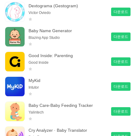
Dextograma (Gestogram)
다운로드
Victor Oviedo
Baby Name Generator
다운로드
Blazing App Studio
Good Inside: Parenting
다운로드
Good Inside
MyKid
다운로드
Intutor
Baby Care-Baby Feeding Tracker
다운로드
Yalintech
Cry Analyzer · Baby Translator