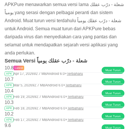
APKPure menawarkan semua versi lama شعلة - درّب عقلك
يومياً yang serasi dengan pelbagai peranti dan sistem
Android. Muat turun versi terdahulu شعلة - درّب عقلك يومياً
untuk Android. Semua muat turun dari APKPure bebas
daripada virus dan menyediakan cara yang pantas dan
selamat untuk mendapatkan sejarah versi aplikasi yang
anda perlukan.
Semua Versi شعلة - درّب عقلك يومياً
10.8
Latest
Muat Turun
Apr 17, 2026
92.7 MB
Android 6.0+
Terbaharu
APK
10.7
Muat Turun
Mar 5, 2026
92.7 MB
Android 6.0+
Terbaharu
APK
10.4
Muat Turun
Feb 19, 2026
92.7 MB
Android 6.0+
Terbaharu
APK
10.3
Muat Turun
Feb 18, 2026
92.7 MB
Android 6.0+
Terbaharu
APK
10.2
Muat Turun
Feb 17, 2026
92.7 MB
Android 6.0+
Terbaharu
APK
9.6
Muat Turun