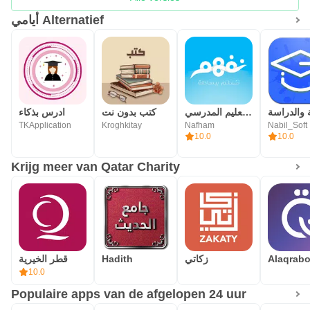
أيامي Alternatief
نفهم - مناهج التعليم المدرسي
كتب بدون نت
ادرس بذكاء
TKApplication
Kroghkitay
Nafham
Nabil_Soft
10.0
10.0
Krijg meer van Qatar Charity
قطر الخيرية
Hadith
زكاتي
10.0
Populaire apps van de afgelopen 24 uur