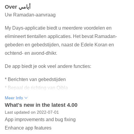
Over أيامي
Uw Ramadan-aanvraag
My Days-applicatie biedt u meerdere voordelen en
elimineert tientallen applicaties. Het bevat Ramadan-
gebeden en gebedstijden, naast de Edele Koran en
ochtend- en avond-dhikr.
De app biedt je ook veel andere functies:
* Berichten van gebedstijden
* Bepaal de richting van Qibla
* De mogelijkheid om de dichtstbijzijnde moskeeën te
Meer Info
identificeren
What's new in the latest 4.00
Last updated on 2022-07-01
* Iftar en avonduren
App improvements and bug fixing
* Smeekbeden en herinnering
Enhance app features
* Geef liefdadigheid rechtstreeks via de deuren van Qatar