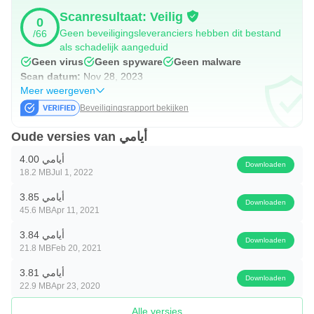
Scanresultaat: Veilig
0
Geen beveiligingsleveranciers hebben dit bestand
/66
als schadelijk aangeduid
Geen virus
Geen spyware
Geen malware
Scan datum:
Nov 28, 2023
Meer weergeven
Beveiligingsrapport bekijken
Oude versies van أيامي
أيامي 4.00
Downloaden
18.2 MB
Jul 1, 2022
أيامي 3.85
Downloaden
45.6 MB
Apr 11, 2021
أيامي 3.84
Downloaden
21.8 MB
Feb 20, 2021
أيامي 3.81
Downloaden
22.9 MB
Apr 23, 2020
Alle versies