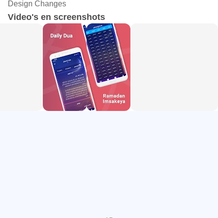
Design Changes
aan goede doelen
Video's en screenshots
* Fatwa-service
* Digitale boeken voor alle leeftijden "