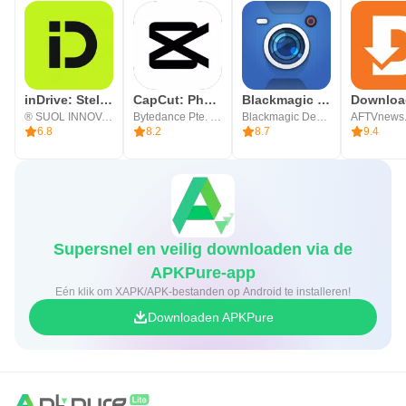
inDrive: Stel je tarief voor
CapCut: Photo & Video Editor
Blackmagic Camera
® SUOL INNOVATIONS LTD
Bytedance Pte. Ltd.
Blackmagic Design Inc.
AFTVnews
6.8
8.2
8.7
9.4
Supersnel en veilig downloaden via de
APKPure-app
Eén klik om XAPK/APK-bestanden op Android te installeren!
Downloaden APKPure