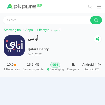
Startpagina
Apps
Lifestyle
أيامي
أيامي
Qatar Charity
Jul 1, 2022
10.0
18.2 MB
Android 4.4+
0
/
66
1
Recensies
Bestandsgrootte
Beveiliging
Everyone
Android OS