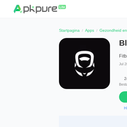
Startpagina
Apps
Gezondheid en 
B
Fit
Jul 2
2
Best
H