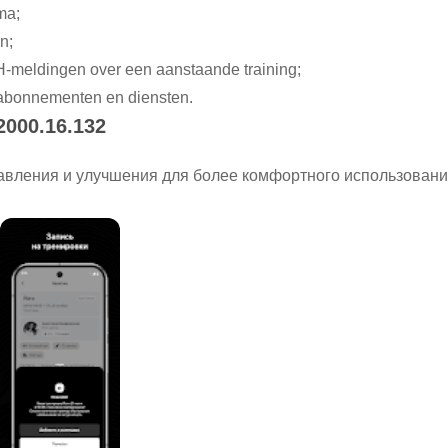
ma;
n;
H-meldingen over een aanstaande training;
 abonnementen en diensten.
 2000.16.132
вления и улучшения для более комфортного использовани