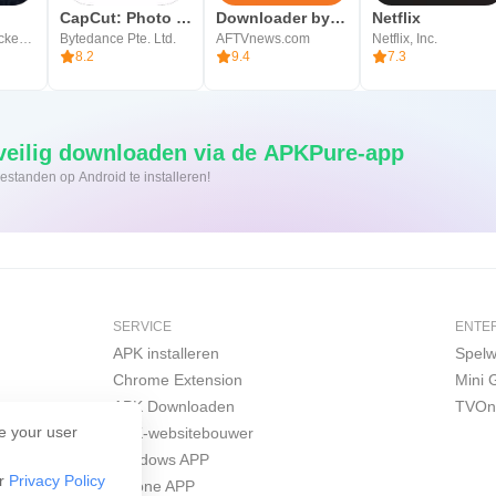
CapCut: Photo & Video Editor
Downloader by AFTVnews
Netflix
Guangzhou Chicken Run Network Technology Co.,Ltd.
Bytedance Pte. Ltd.
AFTVnews.com
Netflix, Inc.
8.2
9.4
7.3
rsnel en veilig downloaden via de APKPure-app
Eén klik om XAPK/APK-bestanden op Android te installeren!
SERVICE
ENTE
APK installeren
Spelw
Chrome Extension
Mini
APK Downloaden
TVOn
e your user
APK-websitebouwer
Windows APP
ur
Privacy Policy
iPhone APP