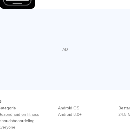
e
ategorie
Android OS
Besta
ezondheid en fitness
Android 8.0+
24.5 
nhoudsbeoordeling
veryone