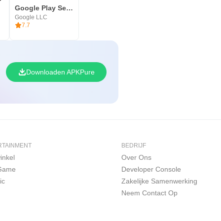
Google Play Services
Google LLC
7.7
Downloaden APKPure
RTAINMENT
BEDRIJF
inkel
Over Ons
 Game
Developer Console
ic
Zakelijke Samenwerking
Neem Contact Op