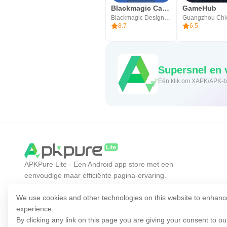
Blackmagic Camera
GameHub
Blackmagic Design Inc.
8.7
6.5
Supe
APKPure Lite - Een Android app store met een
eenvoudige maar efficiënte pagina-ervaring.
Ontdek de app die je wilt gemakkelijker, sneller en
veiliger.
We use cookies and other technologies on this website to enhanc
experience.
By clicking any link on this page you are giving your consent to o