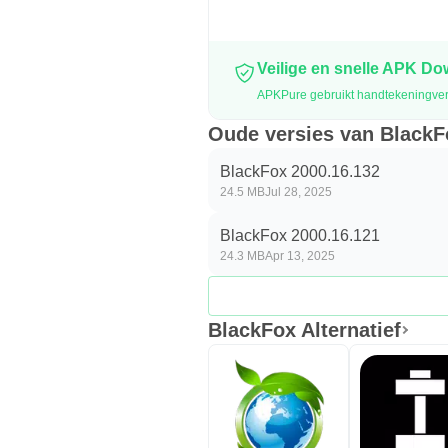
Veilige en snelle APK D
APKPure gebruikt handtekeningveri
Oude versies van BlackF
BlackFox 2000.16.132
24.5 MB
Jul 28, 2025
BlackFox 2000.16.121
24.3 MB
Apr 13, 2025
BlackFox Alternatief