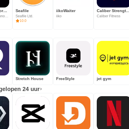
Stronger - Workout Gym Tracker
Seafile
iikoWaiter
Caliber Strength 
Atlas Smart Technologies
Seafile Ltd.
iiko
Caliber Fitness
10.0
Stretch House
FreeStyle
jet gym
gelopen 24 uur