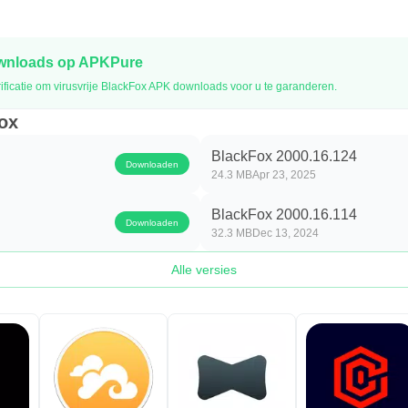
ownloads op APKPure
ficatie om virusvrije BlackFox APK downloads voor u te garanderen.
ox
BlackFox 2000.16.124
Downloaden
24.3 MB
Apr 23, 2025
BlackFox 2000.16.114
Downloaden
32.3 MB
Dec 13, 2024
Alle versies