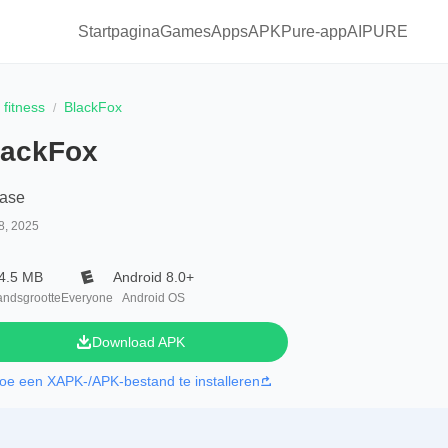
Startpagina
Games
Apps
APKPure-app
AIPURE
fitness
BlackFox
lackFox
base
8, 2025
4.5 MB
Android 8.0+
andsgrootte
Everyone
Android OS
Download APK
oe een XAPK-/APK-bestand te installeren