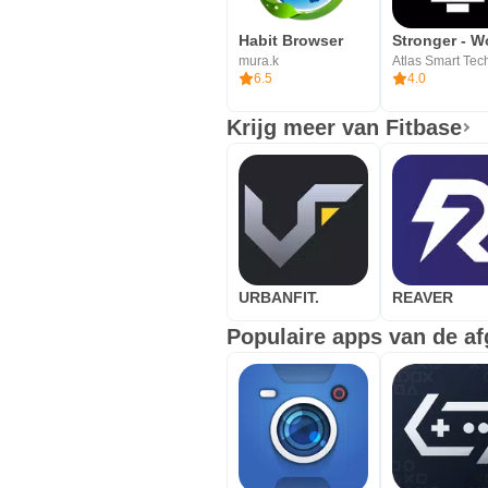
Habit Browser
mura.k
6.5
4.0
Krijg meer van Fitbase
URBANFIT.
REAVER
Populaire apps van de af