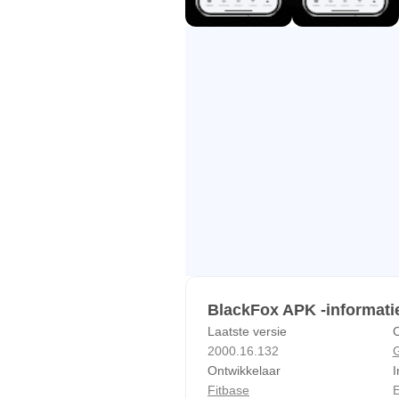
BlackFox APK -informati
Laatste versie
C
2000.16.132
G
Ontwikkelaar
I
Fitbase
E