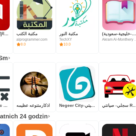
رواياتي (عربية-خليجية-سعودية
مكتبة النور
مكتبة الكتب
المكتبة الإلكترونية العربية
alprogrammer.com
TechXY
Akram Al-Monthe
8.0
10.0
oSm
Smart Tec Tac Tok
اذكارمتنوعه عظيمه
Negeer City-نجير سيتي
سجلي- صيانتي Register 
tatnich 24 godzin