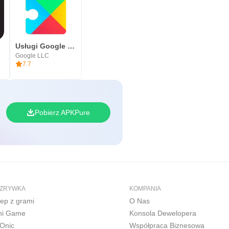
Usługi Google Play
Google LLC
7.7
Pobierz APKPure
ZRYWKA
KOMPANIA
lep z grami
O Nas
ni Game
Konsola Dewelopera
Onic
Współpraca Biznesowa