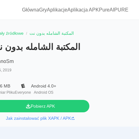
Główna
Gry
Aplikacje
Aplikacja APKPure
AIPURE
iały źródłowe
المكتبة الشامله بدون نت
المكتبة الشامله بدون نت
hnoSm
5, 2019
.6 MB
Android 4.0+
iar Pliku
Everyone
Android OS
Pobierz APK
Jak zainstalować plik XAPK / APK