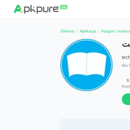
Główna
Aplikacja
Książki i mater
tec
Mar 
9
Rozm