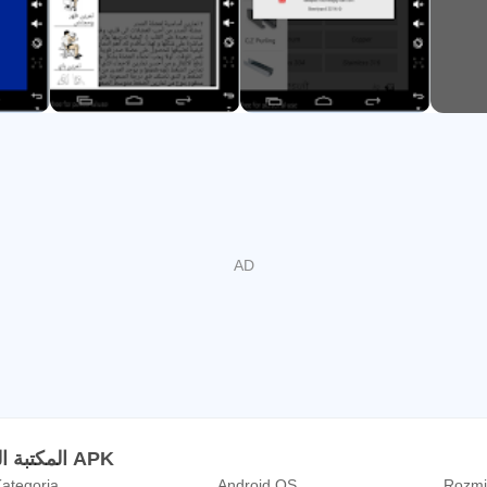
zące wydatków samochodowych
atrellal Projektowanie i można dzielić książki na Facebooku, wha
Informacje المكتبة الشامله بدون نت APK
ategoria
Android OS
Rozmia