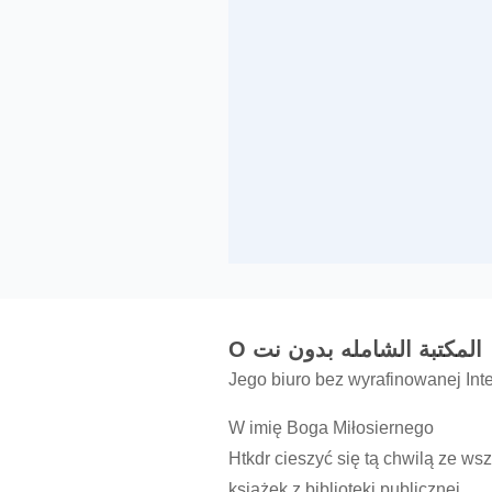
O المكتبة الشامله بدون نت
Jego biuro bez wyrafinowanej Int
W imię Boga Miłosiernego
Htkdr cieszyć się tą chwilą ze w
książek z biblioteki publicznej