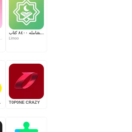
المكتبة الشامله ۸٤۰۰ كتاب
)
ry | أكرم المنذري
Limoo
&Syanty
T0P0NE CRAZY