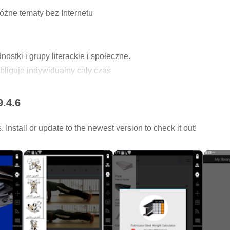
różne tematy bez Internetu
nostki i grupy literackie i społeczne.
bliguje indywidualny cały czas
em indywidualny wypoczynek i czas odpoczynku w czytaniu i zw
9.4.6
 rozmiarach ekranu
Install or update to the newest version to check it out!
 tła, rozmiar czcionki, kolor czcionki i alarm czasu na czytanie
siążek
erdzy muzułmańskiej oraz kolekcji książek dla mnie kulturystyka
ch rachunków, takich jak obliczyć wagi przemysłowej Alpeletat ż
 stożki, żelazo i obliczyć długość narastania cięcia Krzywej
jestracyjnych samochodów wydatków da warsztaty Ocet Pod ko