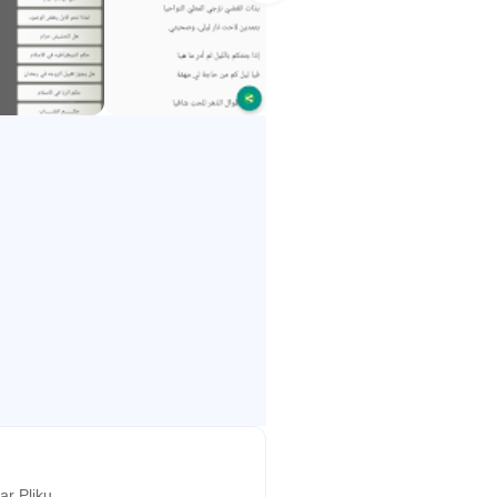
tesUp, linii .......
r Pliku