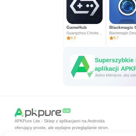
GameHub
Guangzhou Chicken Run Network Technology Co.,Ltd.
6.5
8.7
Superszybkie 
aplikacji 
Jedno
APKPure Lite - Sklep z aplikacjami na Androida
oferujący proste, ale wydajne przeglądanie stron.
Odkrywaj aplikacje, których szukasz łatwiej,