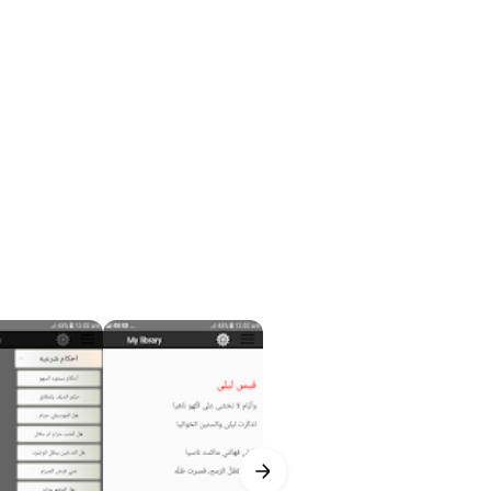
iększyć zdolności kulturowe
elazne mosty, belki, kątowniki,
niec każdego miesiąca