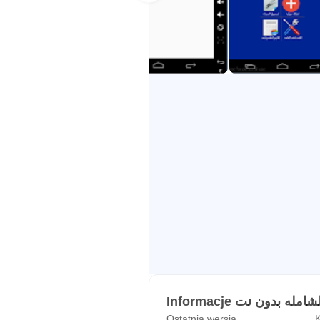
prezentowane są raporty dotyc
Zmodyfikowano projekt biblioteki M
Ostatnia wersja
K