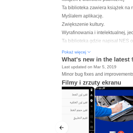
Ta biblioteka zawiera książek na 
Myślałem aplikację.
Zwiększenie kultury.
Wyrafinowania i intelektualnej, jed
Ta biblioteka gdzie napisał NES o
I korzystać z nich za każdym raz
Pokaż więcej
What's new in the latest 
funkcje aplikacji
Last updated on Mar 5, 2019
Jest on stosowany we wszystkich
Minor bug fixes and improvements. 
Użytkownik może kontrolować kolor
Filmy i zrzuty ekranu
Został dodając dużą ciekawych k
Takie jak książki kucharskie i twi
Był dodanie specjalnej sekcji moi
płatwie CIA i Zed i kosmologii lub
Oraz specjalny odcinek moich re