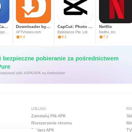
Blackmagic Camera
Downloader by AFTVnews
CapCut: Photo & Video Editor
Netflix
Blackmagic Design Inc.
AFTVnews.com
Bytedance Pte. Ltd.
Netflix, Inc.
9.4
8.2
7.3
i bezpieczne pobieranie za pośrednictwem
APKPure
 kliknięcie, aby zainstalować pliki XAPK/APK na Androidzie!
USŁUGA
RO
Zainstaluj Plik APK
Sk
Rozszerzenie chromu
Mi
Pobierz APK
TV