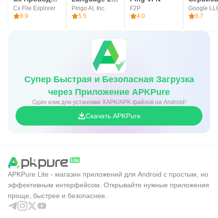
Cx File Explorer
Pingo AI, Inc.
F2P
Google LL
8.9
5.5
4.0
6.7
Супер Быстрая и Безопасная Загрузка
через Приложение APKPure
Один клик для установки XAPK/APK файлов на Android!
Скачать APKPure
APKPure Lite - магазин приложений для Android с простым, но
эффективным интерфейсом. Открывайте нужные приложения
проще, быстрее и безопаснее.