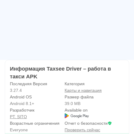
пополнять лицевой счет с банковской карты, проходить
фотоосмотр автомобиля.
В чрезвычайных ситуациях есть возможность позвать
на помощь других водителей, используя тревожную
кнопку.
Функциональное приложение делает работу в такси
удобной. Быстро освоить все его возможности поможет
Информация Taxsee Driver – работа в
интерактивное обучение.
такси APK
Последняя Версия
Категория
3.27.4
Карты и навигация
Android OS
Размер файла
Android 8.1+
39.0 MB
Разработчик
Available on
PT. SITO
Возрастные ограничения
Отчет о безопасности
Everyone
Проверить сейчас