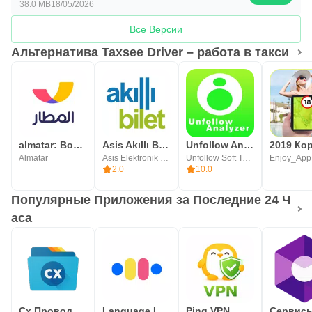
38.0 MB
18/05/2026
Все Версии
Альтернатива Taxsee Driver – работа в такси
almatar: Book. Travel. Save
Asis Akıllı Bilet
Unfollow Analyzer - Unfollower
Almatar
Asis Elektronik ve Bilişim Sistemleri
Unfollow Soft Team
Enjoy_App
2.0
10.0
Популярные Приложения за Последние 24 Ч
аса
Cx Проводник
Language Learning: Pingo AI
Ping VPN