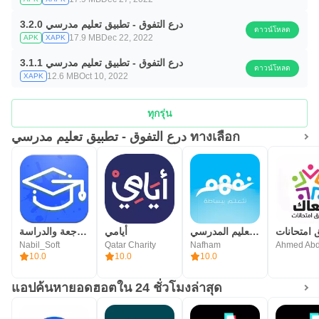
درع التفوق - تطبيق تعليم مدرسي 3.2.0
ดาวน์โหลด
17.9 MB
Dec 22, 2022
APK
XAPK
درع التفوق - تطبيق تعليم مدرسي 3.1.1
ดาวน์โหลด
12.6 MB
Oct 10, 2022
XAPK
ทุกรุ่น
درع التفوق - تطبيق تعليم مدرسي ทางเลือก
نفهم - مناهج التعليم المدرسي
أيامي
تنظيم المراجعة والدراسة
Nabil_Soft
Qatar Charity
Nafham
10.0
10.0
10.0
แอปค้นหายอดฮอตใน 24 ชั่วโมงล่าสุด