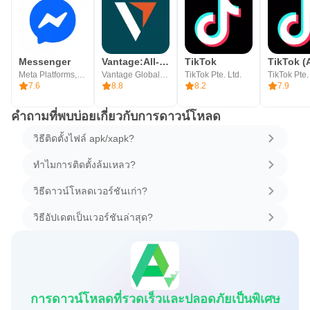
Messenger
Vantage:All-In-One Trading App
TikTok
TikTok (
Meta Platforms, Inc.
Vantage Global Prime PTY LTD
TikTok Pte. Ltd.
TikTok Pte.
7.6
8.8
8.2
7.9
คำถามที่พบบ่อยเกี่ยวกับการดาวน์โหลด
วิธีติดตั้งไฟล์ apk/xapk?
ทำไมการติดตั้งล้มเหลว?
วิธีดาวน์โหลดเวอร์ชันเก่า?
วิธีอัปเดตเป็นเวอร์ชันล่าสุด?
การดาวน์โหลดที่รวดเร็วและปลอดภัยเป็นพิเศษ