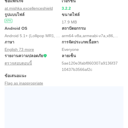
ชื่อแพ็กเกจ
เวอร์ชัน
at.mishka.excellenceshield
3.2.2
รูปแบบไฟล์
ขนาดไฟล์
APK
17.9 MB
Android OS
สถาปัตยกรรม
Android 5.1+ (Lollipop MR1, API 22)
arm64-v8a,armeabi-v7a,x86,x86_64
ภาษา
การจัดประเภทเนื้อหา
English 73 more
Everyone
รายงานความปลอดภัย
ลายเซ็น
ตรวจสอบตอนนี้
5ae120e3fabf860307a9136f37
10437b3566af2c
ข้อเสนอแนะ
Flag as inappropriate