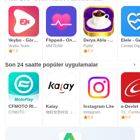
ilgili hafif ve eğlenceli bir bakış arayan kullanıcılar için
uygundur. Günlük burç yorumları ise sabah kısa bir kontrol
yapmak veya gün içinde genel bir ruh hali yorumu almak
isteyenlere hitap eder. İçerikler sade tutulduğu için uzun
astroloji metinleri okumak istemeyen kullanıcılar da
Veybo - Görüntülü Sohbet
Flipped– Online Video Calling
Derya Abla - Kahve Falı
Veybo Team
MMTEAM
FlyBit
Cenkle Digi
kolayca takip edebilir.
7.0
6.0
Bekleme Sürecindeki Ek Bölümler
Son 24 saatte popüler uygulamalar
Fal sonucunu beklerken uygulama içinde kahve çekirdeği
yetiştirme, Oyunhane ve şans kurabiyesi gibi yan bölümler
yer alır. Falcı Eva, bu küçük içeriklerle bekleme süresini
boş bir ekrandan çıkarıp daha hareketli hale getirir.
CFMOTO RIDE
Kalay
Instagram Lite
Özellikle arkadaşlarla fal bakarken kısa oyunlar ve
CFMOTO
物联智慧科技（深圳）有限公司
Instagram
6.8
8.0
eğlenceli mesajlar uygulamanın sosyal tarafını destekler.
Bu ek bölümler ana fal deneyiminin yerine geçmez, daha
çok uygulamada geçirilen zamanı yumuşatır. Şans