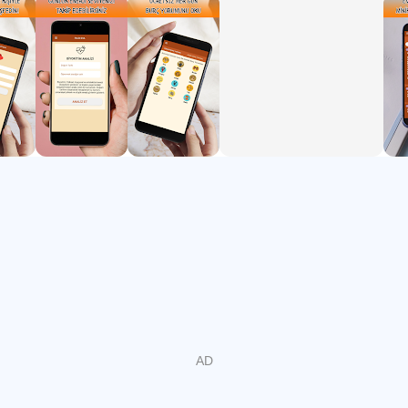
daha keyifli yapar.
Son sürüm genel performans ve kullanım iyileştirmeleri
getirir.
Sesli Kahve Falı
Kahve falı bölümü, fincan ve tabak görsellerinden kişiye
özel yorum hazırlamaya odaklanır. Falcı Eva, fincanın üç
farklı açıdan çekilmiş fotoğrafını ve tabağın geniş açılı tek
görselini değerlendirerek fal sonucunu oluşturur. Bu yapı,
fincan içindeki şekillerin daha net okunmasına yardımcı
olur ve yorumun sadece tek bir fotoğrafa bağlı kalmasını
önler.
Sonuçlar hem yazılı hem de sesli olarak gelir. Yazılı metin
hızlıca göz atmak isteyenler için uygundur, sesli anlatım
ise kahve falı geleneğine daha yakın bir his verir. Günlük
ücretsiz fal hakkı, uygulamayı düzenli fakat sınırlı şekilde