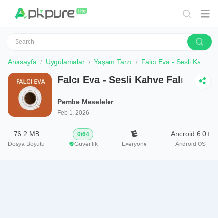
Anasayfa
Uygulamalar
Yaşam Tarzı
Falcı Eva - Sesli Kahve Falı
Falcı Eva - Sesli Kahve Falı
Pembe Meseleler
Feb 1, 2026
76.2 MB
Android 6.0+
0
/
64
Dosya Boyutu
Güvenlik
Everyone
Android OS