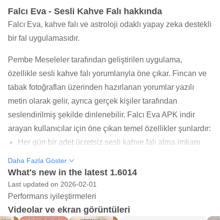
Falcı Eva - Sesli Kahve Falı hakkında
Falcı Eva, kahve falı ve astroloji odaklı yapay zeka destekli
bir fal uygulamasıdır.
Pembe Meseleler tarafından geliştirilen uygulama,
özellikle sesli kahve falı yorumlarıyla öne çıkar. Fincan ve
tabak fotoğrafları üzerinden hazırlanan yorumlar yazılı
metin olarak gelir, ayrıca gerçek kişiler tarafından
seslendirilmiş şekilde dinlenebilir. Falcı Eva APK indir
arayan kullanıcılar için öne çıkan temel özellikler şunlardır:
Her gün bir adet ücretsiz sesli kahve falı alma imkanı
sunar.
Daha Fazla Göster
What's new in the latest 1.6014
Fallar yazılı metin ve sesli dinleme formatında hazırlanır.
Last updated on 2026-02-01
Tarot falı, günlük burç ve aşk uyumu bölümleri içerir.
Performans iyileştirmeleri
Videolar ve ekran görüntüleri
Bekleme sürecini Oyunhane ve şans kurabiyesiyle