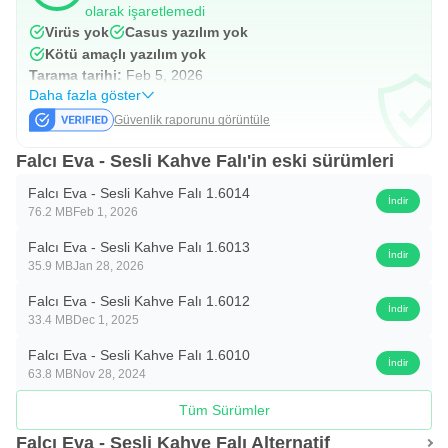
açılardan anlaşılır biçimde göstermesi önemlidir. Yine de
olarak işaretlemedi
fal ve astroloji içerikleri kesin karar desteği olarak
Virüs yok
Casus yazılım yok
Kötü amaçlı yazılım yok
görülmemelidir. Özellikle ciddi kişisel, finansal veya
Tarama tarihi:
Feb 5, 2026
sağlıkla ilgili konularda bu yorumların sadece keyif amaçlı
Daha fazla göster
okunması daha doğru olur.
Güvenlik raporunu görüntüle
Falcı Eva - Sesli Kahve Falı'in eski sürümleri
Tarot, Burç ve Aşk Uyumu
Falcı Eva - Sesli Kahve Falı 1.6014
İndir
Kahve falının yanında tarot falı, günlük burç yorumları ve
76.2 MB
Feb 1, 2026
aşk analizi bölümleri de bulunur. Falcı Eva, tarot
Falcı Eva - Sesli Kahve Falı 1.6013
İndir
bölümünde kartlara dayalı kısa ve anlaşılır yorumlar
35.9 MB
Jan 28, 2026
sunarken, günlük burç kısmı uygulama içinden ücretsiz
Falcı Eva - Sesli Kahve Falı 1.6012
İndir
okunabilir. Bu yapı, tek bir uygulamada farklı fal ve astroloji
33.4 MB
Dec 1, 2025
içeriklerine bakmak isteyen kullanıcılar için pratik bir düzen
Falcı Eva - Sesli Kahve Falı 1.6010
İndir
sağlar.
63.8 MB
Nov 28, 2024
Aşk uyumu bölümü, burçlara göre ilişki dinamikleri
Tüm Sürümler
hakkında sesli yorumlar sunar. Bu bölüm özellikle ilişkiyle
Falcı Eva - Sesli Kahve Falı Alternatif