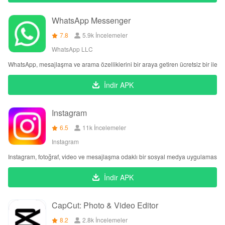
WhatsApp Messenger
7.8
5.9k İncelemeler
WhatsApp LLC
WhatsApp, mesajlaşma ve arama özelliklerini bir araya getiren ücretsiz bir ileti
İndir APK
Instagram
6.5
11k İncelemeler
Instagram
Instagram, fotoğraf, video ve mesajlaşma odaklı bir sosyal medya uygulamasıdır
İndir APK
CapCut: Photo & Video Editor
8.2
2.8k İncelemeler