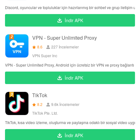
Discord, oyuncular ve topluluklar için hazırlanmış bir sohbet ve grup iletişim uy
İndir APK
VPN - Super Unlimited Proxy
8.6
227 İncelemeler
VPN Super Inc
VPN - Super Unlimited Proxy, Android için ücretsiz bir VPN ve proxy bağlantı uy
İndir APK
TikTok
8.2
9.6k İncelemeler
TikTok Pte. Ltd.
TikTok, kısa video izleme, oluşturma ve paylaşma odaklı bir sosyal video uygula
İndir APK