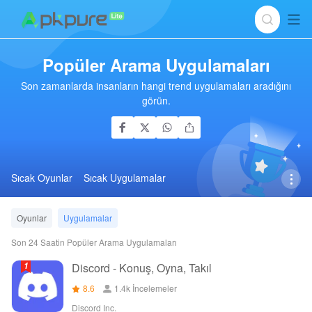
Popüler Arama Uygulamaları
Son zamanlarda insanların hangi trend uygulamaları aradığını
görün.
Sıcak Oyunlar
Sıcak Uygulamalar
Oyunlar
Uygulamalar
Son 24 Saatin Popüler Arama Uygulamaları
Discord - Konuş, Oyna, Takıl
8.6
1.4k İncelemeler
Discord Inc.