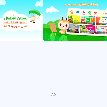
کرتا ہے جس میں متعدد سیریز ، متحرک فلمیں ،
گانوں ، کہانیاں ، تعلیمی ویڈیوز اور ٹی وی شوز
شامل ہیں ، جس سے ایک طرف بچوں کے لطف اور تفریح ​​
اور ان کی ذہانت کی نشوونما یقینی بنتی ہے۔ اور
دوسری طرف علمی قابلیت۔
"سوپر ونگز" ، "فریگ" ، "بوبا" اور "شان دی بھیڑ"
جیسے سیکڑوں مشہور کارٹون سیریز اور "سنو وائٹ" ،
"چوری شدہ شہزادی" اور بہت سی فلمیں ... اس درخواست
میں آپ کا بچہ وہ سب پسند کرے گا جس سے وہ پیار
کرتا ہے اور اس سے مدد ملتی ہے!
گرافک انٹرفیس کو ایک خوبصورت ، آسان اور پیچیدہ
ڈیزائن کی خصوصیت سے بچہ عربی یا انگریزی زبانوں
کے مابین آسانی سے اور آزادانہ طور پر درخواست کا
استعمال کرنے کی اجازت دیتا ہے۔
درخواست کی خصوصیات:
1. بچوں کو ان کی عمر اور دلچسپی کے مطابق محفوظ