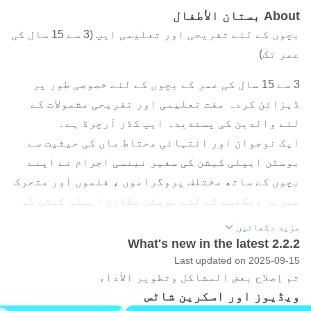
About بستان الأطفال
بچوں کے لئے تفریحی اور تعلیمی ایپ (3 سے 15 سال کی
عمر تک)
3 سے 15 سال کی عمر کے بچوں کے لئے خصوصی طور پر
ڈیزائن کردہ مفت تعلیمی اور تفریحی مشمولات کے
لئے والدین کی پسندیدہ ایپ کڈز آرچرڈ ہے۔
ایک نوجوان اور انتہائی محتاط ماں کی حیثیت سے
بوسٹن ایپلی کیشن کی سفیر نینسی اجرام نے اپنے
بچوں کے ساتھ مختلف پروگراموں ، فلموں اور متحرک
سیریز دیکھنے کے لئے بوسٹن چلڈرن ایپلی کیشن کو
اپنانے کو ترجیح دی ، اور وہ اس اطلاق کو اس کی
مزید دکھائیں
تمام خصوصیات سے پسند کرتی ہے اور خوش تھی۔ میڈیا
What's new in the latest 2.2.2
کا چہرہ بننا اور اس کی سفارش کرنا۔
Last updated on 2025-09-15
تم إصلاح بعض المشاكل وتطوير الأداء
چلڈرن آرچرڈ دنیا بھر سے لائسنس یافتہ ، ترتیب
ویڈیوز اور اسکرین شاٹس
دینے اور تیار کردہ ، اعلی درجے کا مواد اکٹھا