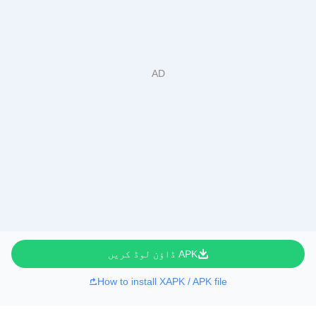
APK ڈاؤن لوڈ کریں
How to install XAPK / APK file