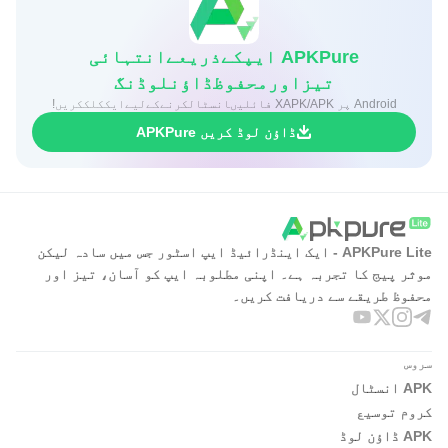
APKPure ایپکےذریعےانتہائی
تیزاورمحفوظڈاؤنلوڈنگ
Android پر XAPK/APK فائلیںانسٹالکرنےکےلیےایککلککریں!
ڈاؤن لوڈ کریں APKPure
APKPure Lite - ایک اینڈرائیڈ ایپ اسٹور جس میں سادہ لیکن
موثر پیج کا تجربہ ہے۔ اپنی مطلوبہ ایپ کو آسان، تیز اور
محفوظ طریقے سے دریافت کریں۔
سروس
APK انسٹال
کروم توسیع
APK ڈاؤن لوڈ