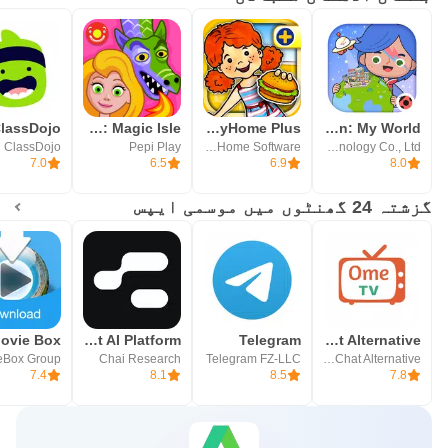
lassDojo
Pepi Wonder World: Magic Isle!
My PlayHome Plus
Miga Town: My World
ClassDojo
Pepi Play
Shimon Young : Play Home Software
XiHe Digital (GuangZhou) Technology Co., Ltd.
7.0
6.5
6.9
8.0
گزشتہ 24 گھنٹوں میں موسمی ایپس
ovie Box
Chai: Chat AI Platform
Telegram
OmeTV – Video Chat Alternative
eBox Group
Chai Research
Telegram FZ-LLC
Video Chat Alternative
7.4
8.1
8.5
7.8