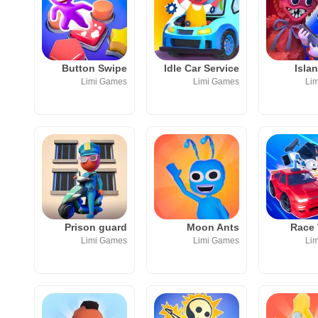
Button Swipe
Idle Car Service
Isla
Limi Games
Limi Games
Li
Prison guard
Moon Ants
Race 
Limi Games
Limi Games
Li