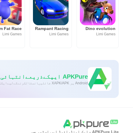
im Fat Race
Rampant Racing
Dino evolution
Limi Games
Limi Games
Limi Games
APKPure ایپکےذریعےانتہائی تیزاورمحفوظڈاؤنلوڈنگ
Android پر XAPK/APK فائلیںانسٹالکرنےکےلیےایککلککریں!
APKPure Lite - ایک اینڈرائیڈ ایپ اسٹور جس