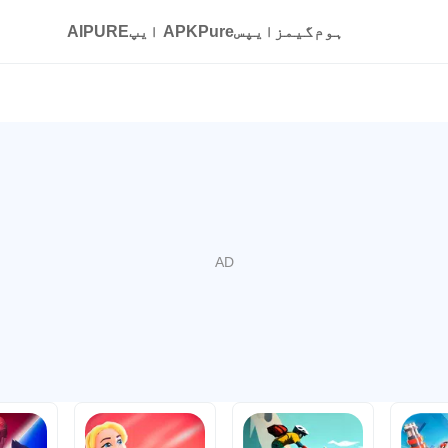
ہوم
گیمز
ایپس
APKPure ایپ
AIPURE