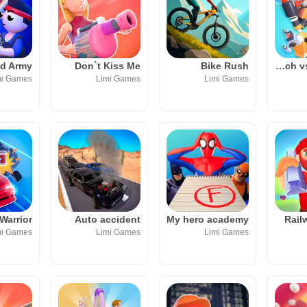
nd Army
Don`t Kiss Me
Bike Rush
Mech vs Monsters
mi Games
Limi Games
Limi Games
Warrior
Auto accident
My hero academy
Rail
mi Games
Limi Games
Limi Games