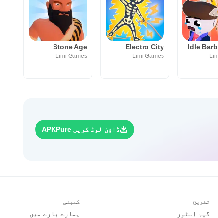
Stone Age
Electro City
Idle Bar
Limi Games
Limi Games
Li
ڈاؤن لوڈ کریں APKPure
تفریح
کمپنی
گیم اسٹور
ہمارے بارے میں