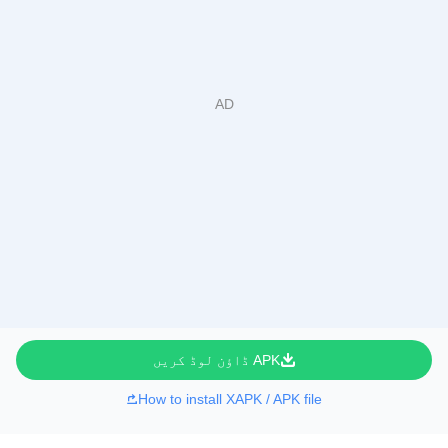
APK ڈاؤن لوڈ کریں
How to install XAPK / APK file