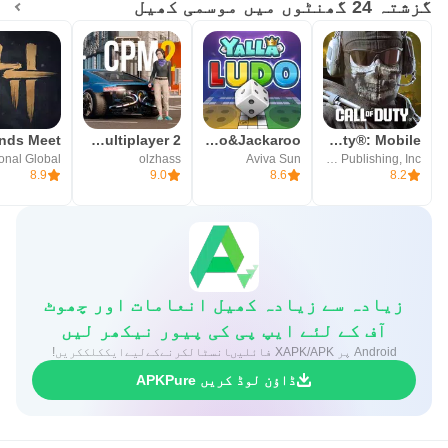
گزشتہ 24 گھنٹوں میں موسمی کھیل
Car Parking Multiplayer 2
Yalla Ludo - Ludo&Jackaroo
Call of Duty®: Mobile
onal Global
olzhass
Aviva Sun
Activision Publishing, Inc.
8.9
9.0
8.6
8.2
زیادہ سے زیادہ کھیل انعامات اور چھوٹ
آف کے لئے ایپ پی کی پیور نیکھر لیں
Android پر XAPK/APK فائلیںانسٹالکرنےکےلیےایککلککریں!
ڈاؤن لوڈ کریں APKPure