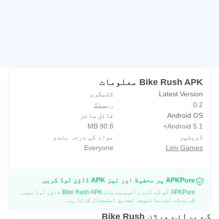
Bike Rush APK معلومات
Latest Version
کٹیگری
0.2
ریسنگ
Android OS
فائل سائز
90.8 MB
Android 5.1+
ڈویلپر
مواد کی درجہ بندی
Everyone
Limi Games
APKPure پر محفوظ اور تیز APK ڈاؤن لوڈ کریں
APKPure آپ کے لئے وائرس سے پاک Bike Rush APK ڈاؤن لوڈ میسر
کرنے کے لئے سائنیچر تصدیق استعمال کرتا ہے۔
کے پرانے ورژن Bike Rush