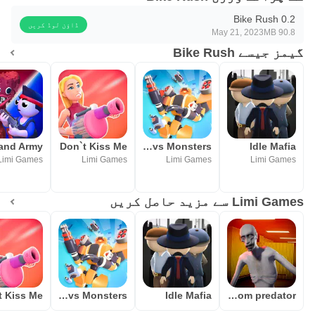
Bike Rush 0.2
ڈاؤن لوڈ کریں
May 21, 2023
90.8 MB
گیمز جیسے Bike Rush
land Army
Don`t Kiss Me
Mech vs Monsters
Idle Mafia
Limi Games
Limi Games
Limi Games
Limi Games
Limi Games سے مزید حاصل کریں
t Kiss Me
Mech vs Monsters
Idle Mafia
Backroom predator