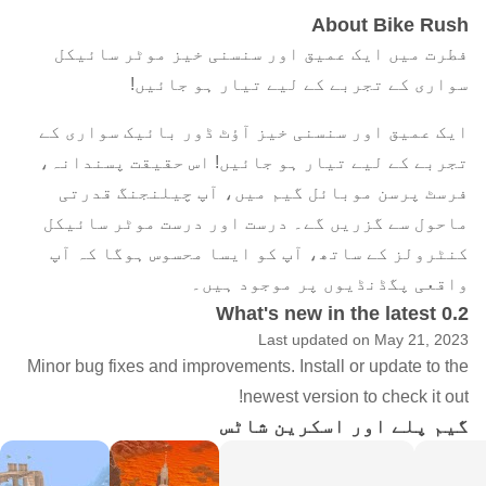
About Bike Rush
فطرت میں ایک عمیق اور سنسنی خیز موٹر سائیکل
سواری کے تجربے کے لیے تیار ہو جائیں!
ایک عمیق اور سنسنی خیز آؤٹ ڈور بائیک سواری کے
تجربے کے لیے تیار ہو جائیں! اس حقیقت پسندانہ،
فرسٹ پرسن موبائل گیم میں، آپ چیلنجنگ قدرتی
ماحول سے گزریں گے۔ درست اور درست موٹر سائیکل
کنٹرولز کے ساتھ، آپ کو ایسا محسوس ہوگا کہ آپ
واقعی پگڈنڈیوں پر موجود ہیں۔
What's new in the latest 0.2
Last updated on May 21, 2023
Minor bug fixes and improvements. Install or update to the
newest version to check it out!
گیم پلے اور اسکرین شاٹس