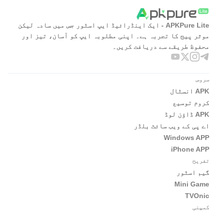
APKPure Lite - ایک اینڈرائیڈ ایپ اسٹور جس میں سادہ لیکن
موثر پیج کا تجربہ ہے۔ اپنی مطلوبہ ایپ کو آسان، تیز اور
محفوظ طریقے سے دریافت کریں۔
سروس
APK انسٹال
کروم توسیع
APK ڈاؤن لوڈ
اے پی کے ویب سائٹ بلڈر
Windows APP
iPhone APP
تفریح
گیم اسٹور
Mini Game
TVOnic
کمپنی