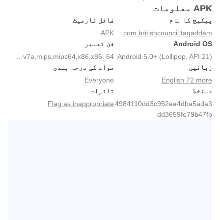
APK معلومات
پیکیج کا نام
فائل فارمیٹ
APK
com.britishcouncil.taqaddam
Android OS
فن تعمیر
arm64-v8a,armeabi,armeabi-v7a,mips,mips64,x86,x86_64
Android 5.0+ (Lollipop, API 21)
زبانیں
مواد کی درجہ بندی
Everyone
English 72 more
دستخط
تاثرات
Flag as inappropriate
4984110dd3c952ea4dba5ada3
dd3659fe79b47fb