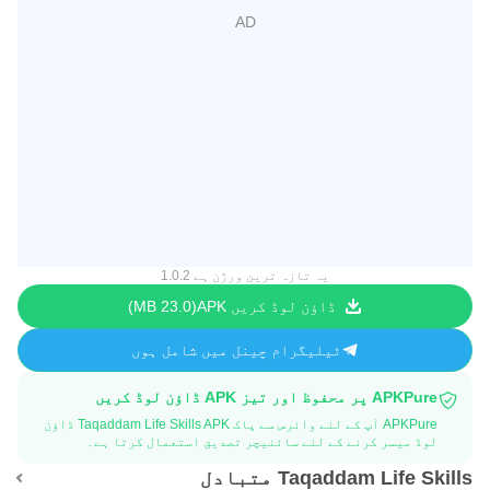
یہ تازہ ترین ورژن ہے 1.0.2
ڈاؤن لوڈ کریں APK
23.0 MB
ٹیلیگرام چینل میں شامل ہوں
APKPure پر محفوظ اور تیز APK ڈاؤن لوڈ کریں
APKPure آپ کے لئے وائرس سے پاک Taqaddam Life Skills APK ڈاؤن
لوڈ میسر کرنے کے لئے سائنیچر تصدیق استعمال کرتا ہے۔
Taqaddam Life Skills متبادل