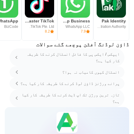
TikTok Lite - Faster TikTok
WhatsApp Business
Pak Identity
BizCode
TikTok Pte. Ltd.
WhatsApp LLC
National Database & Registration Authority
8.2
7.9
ڈاؤن لوڈنگ آفٹن پوچھے گئے سوالات
ایپکس / ایکس پی کا فائل انسٹال کرنے کا طریقہ
کار کیا ہے؟
انسٹال کیوں کامیاب نہ ہوا؟
پرانے ورژنز ڈاؤن لوڈ کرنے کا طریقہ کار کیا ہے؟
تازہ ترین ورژن تک اپ ڈیٹ کرنے کا طریقہ کار کیا
ہے؟