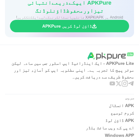
APKPure ایپکےذریعےانتہائی
تیزاورمحفوظڈاؤنلوڈنگ
Android پر XAPK/APK فائلیںانسٹالکرنےکےلیےایککلککریں!
ڈاؤن لوڈ کریں APKPure
APKPure Lite - ایک اینڈرائیڈ ایپ اسٹور جس میں سادہ لیکن
موثر پیج کا تجربہ ہے۔ اپنی مطلوبہ ایپ کو آسان، تیز اور
محفوظ طریقے سے دریافت کریں۔
سروس
APK انسٹال
کروم توسیع
APK ڈاؤن لوڈ
اے پی کے ویب سائٹ بلڈر
Windows APP