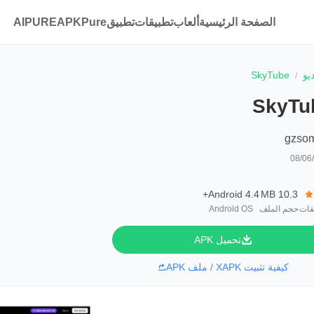
الصفحة الرئيسية
ألعاب
تطبيقات
تطبيقAPKPure
AIPURE
يو
SkyTube
SkyTu
gzso
08/06
Android 4.4+
10.3 MB
قات
حجم الملف
Android OS
تحميل APK
كيفية تثبيت XAPK / ملف APK