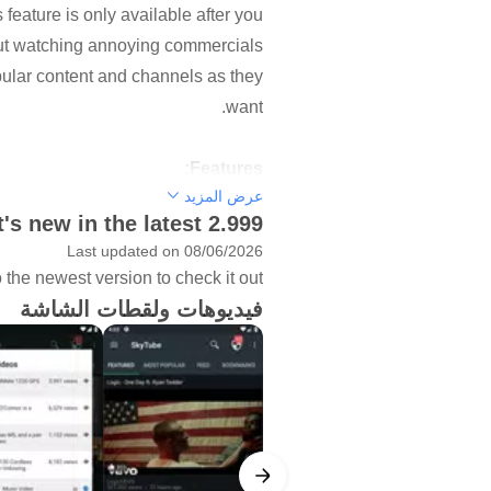
feature is only available after you
out watching annoying commercials
pular content and channels as they
want.
Features:
عرض المزيد
's new in the latest 2.999
- Block unwanted videos.
Last updated on 08/06/2026
- Explore trending videos and channels.
the newest version to check it out!
- Bookmark your favorite videos.
فيديوهات ولقطات الشاشة
- Free and ad-free