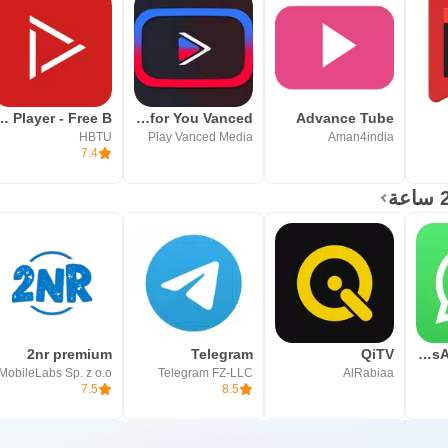
deo Player - Free B
Vanced Tube - Block All Ads for You Vanced
Advance Tube
HBTU
Play Vanced Media
Aman4india
7.4
2nr premium
Telegram
QiTV
WhatsApp Business
MobileLabs Sp. z o.o.
Telegram FZ-LLC
AlRabiaa
7.5
8.5