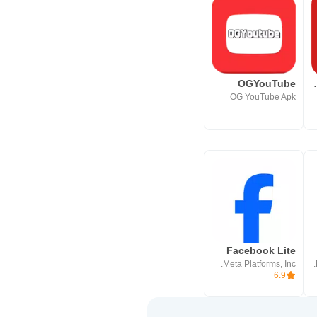
OGYouTube
HBTube - Vi
OG YouTube Apk
Facebook Lite
Meta Platforms, Inc.
6.9