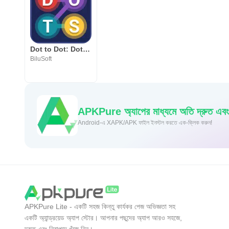
Dot to Dot: Dots Connect – Dots Link – Dots Match
BiluSoft
APKPure অ্যাপের মাধ্যমে অতি দ্রুত এবং
Android-এ XAPK/APK ফাইল ইনস্টল করতে এক-ক্লিক করুন!
APKPure Lite - একটি সহজ কিন্তু কার্যকর পেজ অভিজ্ঞতা সহ
একটি অ্যান্ড্রয়েড অ্যাপ স্টোর। আপনার পছন্দের অ্যাপ আরও সহজে,