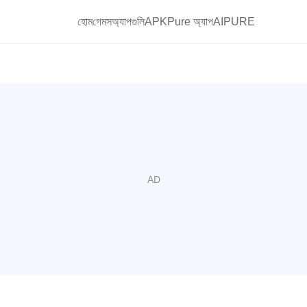
হোম
গেমস
অ্যাপগুলি
APKPure অ্যাপ
AIPURE