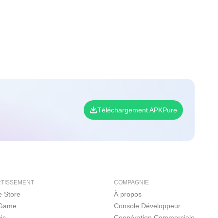
Téléchargement APKPure
RTISSEMENT
COMPAGNIE
 Store
À propos
 Game
Console Développeur
ic
Coopération Commerciale