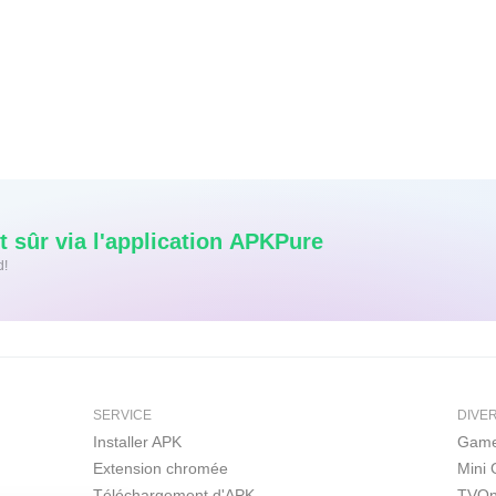
 sûr via l'application APKPure
d!
SERVICE
DIVE
Installer APK
Game
Extension chromée
Mini
Téléchargement d'APK
TVOn