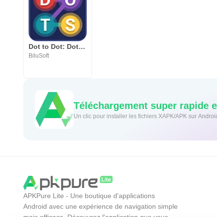
Dot to Dot: Dots Connect – Dots Link – Dots Match
BiluSoft
Téléchargement super rapide et
Un clic pour installer les fichiers XAPK/APK sur Androi
APKPure Lite - Une boutique d'applications
Android avec une expérience de navigation simple