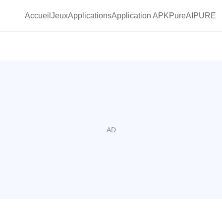
Accueil
Jeux
Applications
Application APKPure
AIPURE