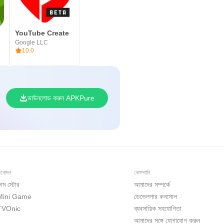
YouTube Create
Google LLC
10.0
ডাউনলোড করুন APKPure
িনোদন
কোম্পানি
েম স্টোর
আমাদের সম্পর্কে
Mini Game
ডেভেলপার কনসোল
TVOnic
ব্যবসায়িক সহযোগিতা
আমাদের সঙ্গে যোগাযোগ করুন