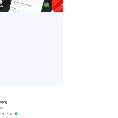
 আকার
MB
া প্রতিবেদন