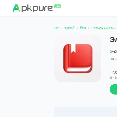
হোম
অ্যাপগুলি
শিক্ষা
ЭлЖур.Дневни
Э
Эл
Jul 2
7.
6
পর্য