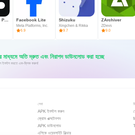
Chai: Chat AI Platform
Facebook Lite
Shizuku
ZArchiver
Meta Platforms, Inc.
Xingchen & Rikka
ZDevs
6.9
9.7
9.0
াধ্যমে অতি দ্রুত এবং নিরাপদ ডাউনলোড করা হচ্ছে
id-এ XAPK/APK ফাইল ইনস্টল করতে এক-ক্লিক করুন!
সেবা
ব
APK ইনস্টল করুন
গ
ক্রোম এক্সটেনশন
APK ডাউনলোড
এপিকে ওয়েবসাইট বিল্ডার