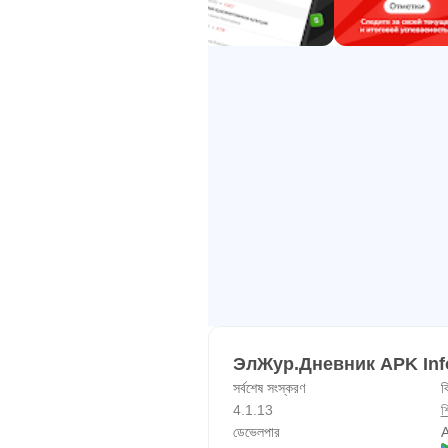
ЭлЖур.Дневник APK Inf
সর্বশেষ সংস্করণ
ব
4.1.13
শি
ডেভেলপার
A