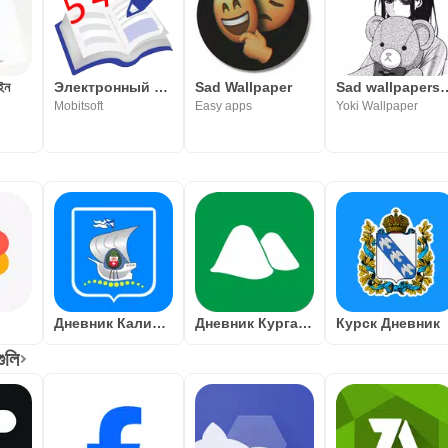
াইন
Электронный Дневник СПб
Sad Wallpaper
Sad wallpapers H
Mobitsoft
Easy apps
Yoki Wallpaper
Дневник Калининграда
Дневник Курганской области
Курск Дневник
গুলি