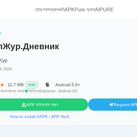
হোম
গেমস
অ্যাপগুলি
APKPure অ্যাপ
AIPURE
к
лЖур.Дневник
Жур
4, 2026
0
11.7 MB
Android 5.0+
0
/
35
ালোচনা
ফাইলের আকার
নিরাপত্তা
Everyone
Android OS
APK ডাউনলোড করুন
Request AP
How to install XAPK / APK file