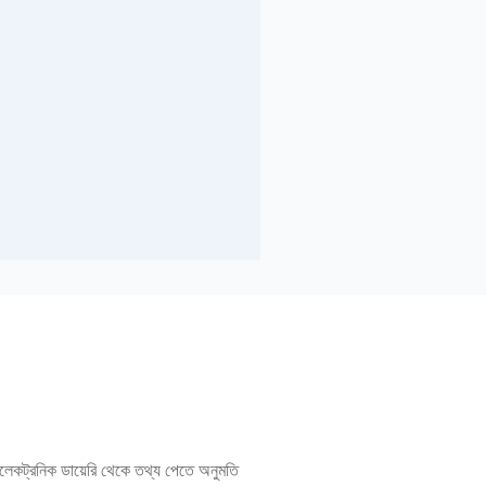
ইলেকট্রনিক ডায়েরি থেকে তথ্য পেতে অনুমতি