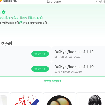
Everyone
এখনই পরী
দ
াইলটিকে ক্ষতিকর হিসেবে চিহ্নিত করেনি
 স্পাইওয়্যার নেই
কোনো ম্যালওয়্যার নেই
ংস্করণ
ЭлЖур.Дневник 4.1.12
ডাউনলোড করুন
11.7 MB
Jul 22, 2026
ЭлЖур.Дневник 4.1.10
ডাউনলোড করুন
12.6 MB
Feb 14, 2026
সমস্ত সংস্করণ