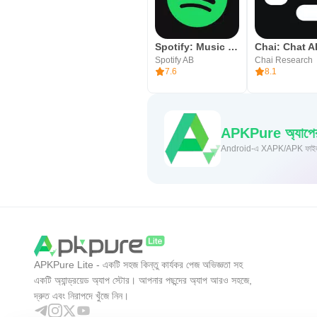
Spotify: Music and Podcasts
Spotify AB
Chai Research
7.6
8.1
APKPure অ্যাপের ম
Andro
APKPure Lite - একটি সহজ কিন্তু কার্যকর পেজ অভিজ্ঞতা সহ
একটি অ্যান্ড্রয়েড অ্যাপ স্টোর। আপনার পছন্দের অ্যাপ আরও সহজে,
দ্রুত এবং নিরাপদে খুঁজে নিন।