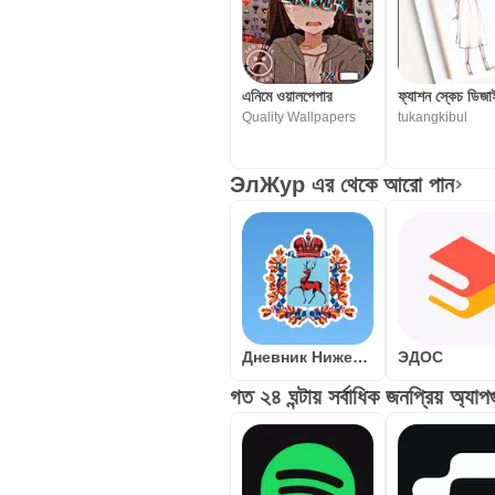
এনিমে ওয়ালপেপার
ফ্যাশন স্কেচ ডিজ
Quality Wallpapers
tukangkibul
ЭлЖур এর থেকে আরো পান
Дневник Нижегородской области
ЭДОС
গত ২৪ ঘন্টায় সর্বাধিক জনপ্রিয় অ্যাপ