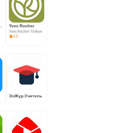
D: Alone, brok
Yves Rocher
Yves Rocher Türkiye
2.0
ЭлЖур.Учитель