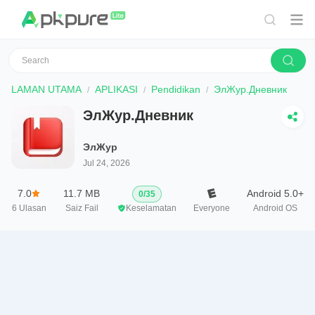
LAMAN UTAMA
APLIKASI
Pendidikan
ЭлЖур.Дневник
ЭлЖур.Дневник
ЭлЖур
Jul 24, 2026
7.0
11.7 MB
Android 5.0+
0
/
35
6
Ulasan
Saiz Fail
Keselamatan
Everyone
Android OS