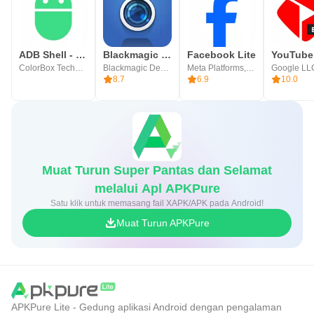
ADB Shell - Debug Toolbox
Blackmagic Camera
Facebook Lite
ColorBox Technology
Blackmagic Design Inc.
Meta Platforms, Inc.
Google LL
8.7
6.9
10.0
Muat Turun Super Pantas dan Selamat
melalui Apl APKPure
Satu klik untuk memasang fail XAPK/APK pada Android!
Muat Turun APKPure
APKPure Lite - Gedung aplikasi Android dengan pengalaman