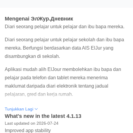
Mengenai ЭлЖур.Дневник
Diari seorang pelajar untuk pelajar dan ibu bapa mereka.
Diari seorang pelajar untuk pelajar sekolah dan ibu bapa
mereka. Berfungsi berdasarkan data AIS ElJur yang
disambungkan di sekolah.
Aplikasi mudah alih ElJour membolehkan ibu bapa dan
pelajar pada telefon dan tablet mereka menerima
maklumat daripada diari elektronik tentang jadual
pelajaran, gred dan kerja rumah.
Pengguna yang dihormati!
Tunjukkan Lagi
Jika anda mempunyai sebarang masalah dengan aplikasi
What's new in the latest 4.1.13
Last updated on 2026-07-24
atau mempunyai idea dan cadangan, sila hubungi kami di
Improved app stability
app@eljur.ru
. Ulasan di Google Play menghalang kami