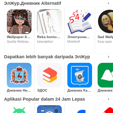
ЭлЖур.Дневник Alternatif
Wallpaper Anime Sedih
Reka bentuk lakaran fesyen
Электронный Дневник СПб
Sad Wall
Quality Wallpapers
tukangkibul
Mobitsoft
Easy apps
Dapatkan lebih banyak daripada ЭлЖур
Дневник Нижегородской области
ЭДОС
Дневник Калининграда
Aplikasi Popular dalam 24 Jam Lepas