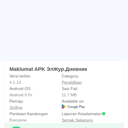
Maklumat APK ЭлЖур.Дневник
Versi terkini
Category
4.1.13
Pendidikan
Android OS
Saiz Fail
Android 5.0+
11.7 MB
Pemaju
Available on
ЭлЖур
Penilaian Kandungan
Laporan Keselamatan
Everyone
Semak Sekarang