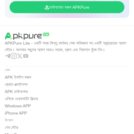
ডাউনলোড করুন APKPure
APKPure Lite - একটি সহজ কিন্তু কার্যকর পেজ অভিজ্ঞতা সহ একটি অ্যান্ড্রয়েড অ্যাপ
স্টোর। আপনার পছন্দের অ্যাপ আরও সহজে, দ্রুত এবং নিরাপদে খুঁজে নিন।
সেবা
APK ইনস্টল করুন
ক্রোম এক্সটেনশন
APK ডাউনলোড
এপিকে ওয়েবসাইট বিল্ডার
Windows APP
iPhone APP
বিনোদন
গেম স্টোর