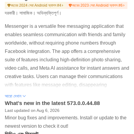
বছরের 2024 সেরা Android অ্যাপস #4
বছরের 2023 সেরা Android অ্যাপস #6
দরকারী। সামাজিক। অভিব্যক্তিপূর্ণ।
Messenger is a versatile free messaging application that
enables seamless communication with friends and family
worldwide, without requiring phone numbers through
Facebook integration. The app offers a comprehensive
suite of features including high-definition photo sharing,
video calls, and Meta AI assistance for instant answers and
creative tasks. Users can manage their communications
with features like message editing, disappearing
messages, and shared albums for photos and videos. The
আরো দেখান
platform facilitates easy connections through QR codes
What's new in the latest 573.0.0.44.88
and supports file sharing up to 100MB. Messenger
Last updated on Aug 6, 2026
Minor bug fixes and improvements. Install or update to the
enhances expression through customizable chat themes,
newest version to check it out!
animated stickers, GIFs, and Stories that disappear after