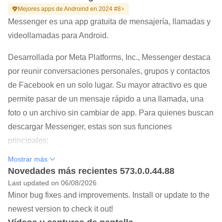
Mejores apps de Androind en 2024 #8
Messenger es una app gratuita de mensajería, llamadas y
videollamadas para Android.
Desarrollada por Meta Platforms, Inc., Messenger destaca
por reunir conversaciones personales, grupos y contactos
de Facebook en un solo lugar. Su mayor atractivo es que
permite pasar de un mensaje rápido a una llamada, una
foto o un archivo sin cambiar de app. Para quienes buscan
descargar Messenger, estas son sus funciones
principales:
Envía mensajes, fotos, videos, notas de voz, stickers,
Mostrar más
GIF y reacciones.
Novedades más recientes 573.0.0.44.88
Last updated on 06/08/2026
Realiza llamadas de voz y videollamadas directamente
Minor bug fixes and improvements. Install or update to the
desde cada chat.
newest version to check it out!
Comparte fotos en alta definición y crea álbumes