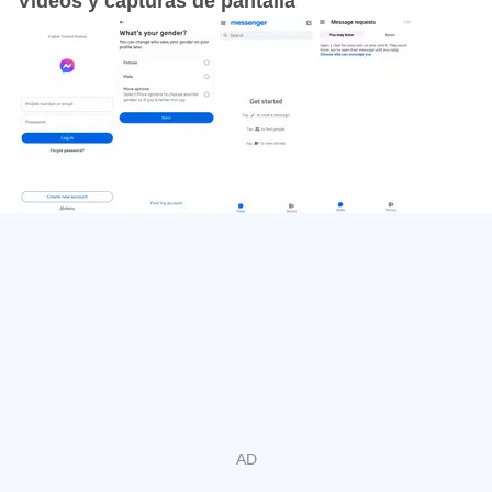
Vídeos y capturas de pantalla
compartidos en grupos.
Envía archivos de hasta 100 MB, incluidos Word, PDF y
Excel.
Edita mensajes recientes y usa mensajes temporales
cuando necesites más privacidad.
Chats rápidos con contactos y grupos
Messenger organiza las conversaciones recientes, los
grupos y los contactos activos desde la pantalla principal.
El indicador verde ayuda a saber quién está disponible,
algo útil cuando necesitas resolver algo rápido con un
amigo, un familiar o un contacto de Facebook. Para iniciar
una conversación, el botón de nuevo mensaje permite
buscar el nombre del contacto y abrir el chat sin pasos
complicados.