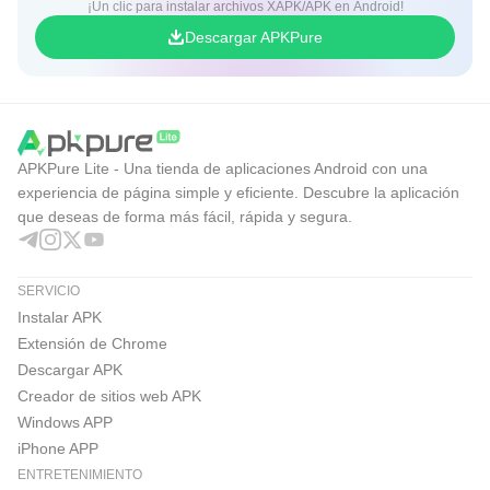
ligera que el video.
¡Un clic para instalar archivos XAPK/APK en Android!
Descargar APKPure
Edición, privacidad y ajustes útiles
Messenger incluye controles pensados para corregir
errores y manejar mejor la privacidad. La edición de
mensajes permite modificar lo enviado durante los
APKPure Lite - Una tienda de aplicaciones Android con una
experiencia de página simple y eficiente. Descubre la aplicación
primeros 15 minutos, una función útil cuando aparece un
que deseas de forma más fácil, rápida y segura.
error de escritura o se manda una frase incompleta. Los
mensajes temporales añaden otra capa de control para
conversaciones que no necesitas conservar por mucho
SERVICIO
Instalar APK
tiempo.
Extensión de Chrome
Desde el menú inferior y los ajustes, el usuario puede
Descargar APK
cambiar el estado activo, activar el modo oscuro, modificar
Creador de sitios web APK
notificaciones, revisar confirmaciones de lectura y
Windows APP
gestionar opciones de privacidad. También es posible
iPhone APP
bloquear contactos cuando una conversación deja de ser
ENTRETENIMIENTO