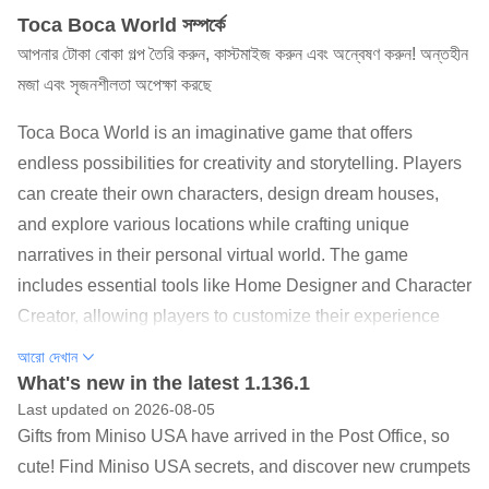
Toca Boca World সম্পর্কে
আপনার টোকা বোকা গল্প তৈরি করুন, কাস্টমাইজ করুন এবং অন্বেষণ করুন! অন্তহীন
মজা এবং সৃজনশীলতা অপেক্ষা করছে
Toca Boca World is an imaginative game that offers
endless possibilities for creativity and storytelling. Players
can create their own characters, design dream houses,
and explore various locations while crafting unique
narratives in their personal virtual world. The game
includes essential tools like Home Designer and Character
Creator, allowing players to customize their experience
with unique interiors, characters, and outfits. With 11 initial
আরো দেখান
locations and over 40 characters available upon
What's new in the latest 1.136.1
download, players can explore diverse settings from hair
Last updated on 2026-08-05
Gifts from Miniso USA have arrived in the Post Office, so
salons to shopping malls in Bop City. The game features
cute! Find Miniso USA secrets, and discover new crumpets
weekly Friday gifts at the Post Office and regular updates