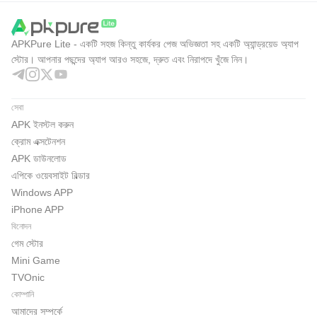
APKPure Lite - একটি সহজ কিন্তু কার্যকর পেজ অভিজ্ঞতা সহ একটি অ্যান্ড্রয়েড অ্যাপ
স্টোর। আপনার পছন্দের অ্যাপ আরও সহজে, দ্রুত এবং নিরাপদে খুঁজে নিন।
সেবা
APK ইনস্টল করুন
ক্রোম এক্সটেনশন
APK ডাউনলোড
এপিকে ওয়েবসাইট বিল্ডার
Windows APP
iPhone APP
বিনোদন
গেম স্টোর
Mini Game
TVOnic
কোম্পানি
আমাদের সম্পর্কে