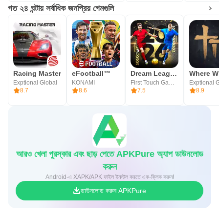
গত ২৪ ঘন্টায় সর্বাধিক জনপ্রিয় গেমগুলি
Racing Master
eFootball™
Dream League Soccer 2026
Exptional Global
KONAMI
First Touch Games Ltd.
Exptional 
8.7
8.6
7.5
8.9
আরও খেলা পুরস্কার এবং ছাড় পেতে APKPure অ্যাপ ডাউনলোড
করুন
Android-এ XAPK/APK ফাইল ইনস্টল করতে এক-ক্লিক করুন!
ডাউনলোড করুন APKPure