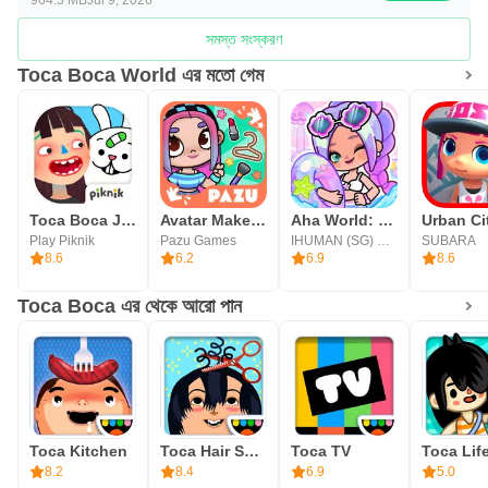
সমস্ত সংস্করণ
Toca Boca World এর মতো গেম
Toca Boca Jr: Fun Kids Games
Avatar Maker Dress up for kids
Aha World: Doll Dress-Up Game
Play Piknik
Pazu Games
IHUMAN (SG) PTE. LTD.
SUBARA
8.6
6.2
6.9
8.6
Toca Boca এর থেকে আরো পান
Toca Kitchen
Toca Hair Salon 2 - Free!
Toca TV
8.2
8.4
6.9
5.0