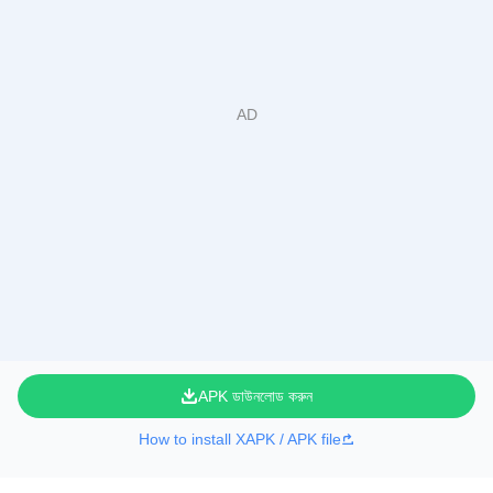
APK ডাউনলোড করুন
How to install XAPK / APK file