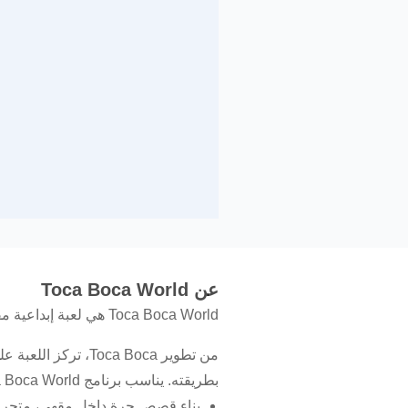
عن Toca Boca World
Toca Boca World هي لعبة إبداعية مفتوحة للأطفال لصناعة القصص وبناء عالم تفاعلي خاص.
من تطوير oca Boca
بطريقته. يناسب برنامج Toca Boca World من يحب التمثيل والخيال الهادئ، وتظهر أهم أفكاره في هذه الجوانب:
بناء قصص حرة داخل مقهى، متجر، ع