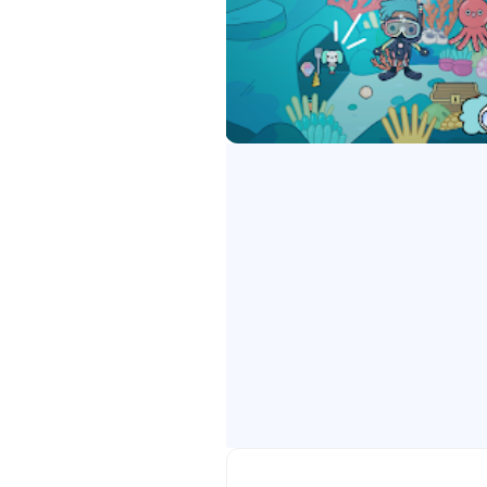
بيت، أو زائر جديد في المدينة.
ية مصممة بعناية، يصبح من الأسهل
تكرارها في قصص متعددة أو بناء عائلة كاملة داخل المنزل. هذا الجانب مهم لمن يبحث عن تحميل Toca Boca World كلعبة تركز على التعبير
يع اللاعب وضع الأثاث والزينة وتغيير الجدران
ميم إلى خبرة مسبقة، لأن العناصر
صغير قد يتحول إلى مشروع يديره طفل
مجانية تمنح بداية جيدة، بينما
احة واسعة للتنقل بين الأماكن وتجربة أفكار مختلفة.