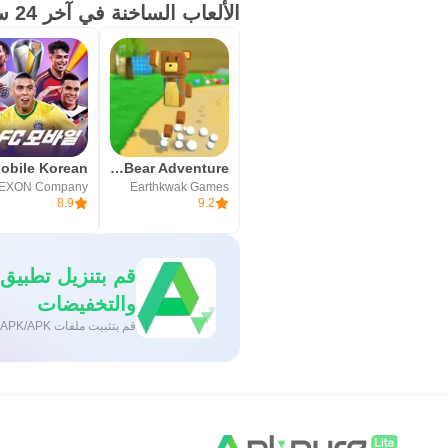
الألعاب الساخنة في آخر 24 ساعة
وبيانات اللعبة بعد الفتح الأول.
APK، فمن الأفضل اختيار الصفحة ا
التثبيت، يمكن البدء من Bop City وتجربة شخصية جديدة أو زيارة مكتب البريد للتحقق من الهدية الأسبوعية.
Super Bear Adventure
EXON Company
Earthkwak Games
8.9
9.2
والتخفيضات
قم بتثبيت ملفات XAPK/APK بنقرة واحدة على أندرويد!