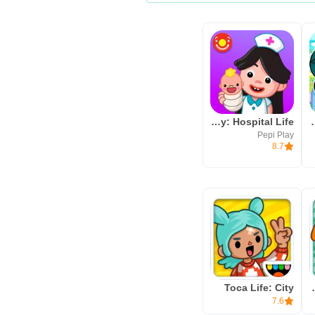
لعاب تلبيس
Pepi City: Hospital Life
Pepi Play
8.7
Toca Life: City
Toca L
7.6
يمكن تنزيل Toca Boca World APK بأحدث إصدار من APKPure، مع الانتباه إلى أن حجم الملف كبير نسبيًا ويقترب من 900 ميجابايت. لذلك قد