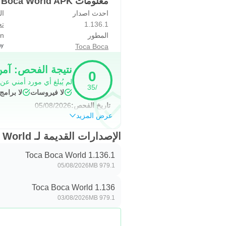
معلومات Toca Boca World APK
احدث اصدار
ال
Life World، لكن الاستخدام الحالي يركز على اسمها الأشهر Toca Boca World.
1.136.1
تع
تحتوي بعض المواقع على أسرار تحتاج 
المطور
on
أ
Toca Boca
بهدوء أو الرجوع إلى دليل موثوق بدل
نتيجة الفحص: آم
0
لم يُبلغ أي مورد أمني عن
هدايا أسبوعية وتجربة مناسبة للأ
/35
لا فيروسات
لا برام
تاريخ الفحص:
05/08/2026
عرض المزيد
شيء جديد، بينما يشير اللون الرمادي 
اللعب إلى سباق يومي.
الإصدارات القديمة لـ Toca Boca World
تجربة اللعب فردية ولا تعتمد على درد
Toca Boca World 1.136.1
05/08/2026
979.1 MB
الزرقاء ذات اللمعات أعلى يسار الشا
Toca Boca World 1.136
03/08/2026
979.1 MB
مزايا وعيوب Toca Boca World