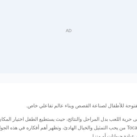
T، تركز اللعبة على حرية اللعب بدل المراحل والنتائج، حيث يستطيع الطفل اختي
يادة حيوانات أو منزل.