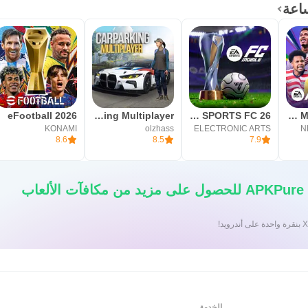
يستغرق تحميل Toca Boca World APK وقتًا أطول على الاتصال البطيء، ومن الأفضل استخدا
لخاصة باللعبة الرسمية وتجنب النسخ أو المودات التي تدعي فتح كل المحت
eFootball 2026
Car Parking Multiplayer
EA SPORTS FC 26
FIFA Mobile Korean
KONAMI
olzhass
ELECTRONIC ARTS
N
8.6
8.5
7.9
قم بتنزيل تطبيق APKPure للحصول على مزيد من مكافآت الألعاب
الخدمة