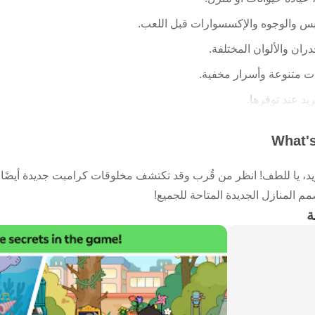
س والوجوه والإكسسوارات قبل اللعب.
دران والألوان المختلفة.
 متنوعة وأسرار مخفية.
يد عند توفرها.
What's
Toca B على اللعب الحر، لذلك لا توجد مراحل إلزامية أو نقاط فوز وخسارة. الفكرة ا
يد، يا للطف! انظر من قُرب وقد تكتشف مخلوقات كرامبت جديدة أيضًا!
ة، مثل تشغيل مقهى صباحي، تجهيز متجر أزياء، استقبال حيوان في عيادة
 المنازل الجديدة المتاحة للجميع!
Bop C على الانتقال بين الشقق والمتاجر والأماكن المختلفة بسهولة. يمكن وضع الشخ
ة
خيال الطفل. هذا الأسلوب يناسب اللعب القصير بعد المدرسة، كما ي
متكررة.
قصة
يوفر Toca Boca World أداة Character Creator لصنع شخصيات قريبة من القصة التي يريد