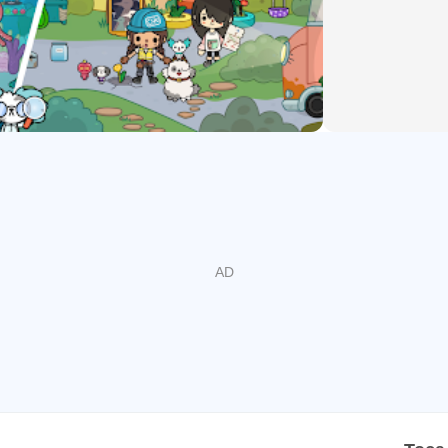
ناسبة لدور مختلف، مثل صاحب متجر، طبيبة حيوانات، طفل في حفلة م
صة، لكنه يجعل اللعب أكثر ارتباطًا بخيال الطفل. عندما تكون الشخص
يركز Home Designer في Toca Boca World على ترتيب الأماكن بطريقة بسيطة ومرئية. يستط
نوم دافئة، متجر صغير، أو مساحة لعب مليئة بالتفاصيل. لا يحتاج التص
مساحة بالقصة. غرفة الطعام قد تصبح مكانًا لحفلة عائلية، والمتجر ال
فية تحتاج إلى شراء داخل التطبيق، لذلك من الأفضل معرفة أن النسخة ال
ن يلعب لفترة طويلة.
يضم Toca Boca World أكثر من 90 موقعًا وأكثر من 500 شخصية، وهذا يمنح اللاعب مس