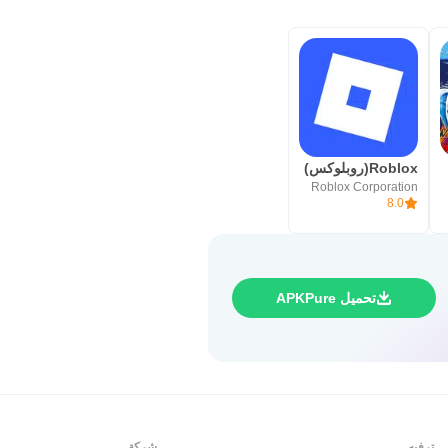
م شبكة مستقرة وترك مساحة إضافية للتثبيت
بعد اكتمال تنزيل Toca Boca World، قد يحتاج الجهاز إلى بعض الوقت لمعالجة ملف APK وبدء التثبيت. إذا كان المستخدم يبحث عن Toca Boca
وى، لأنها قد تكون غير مستقرة. بعد
Roblox(روبلوكس)
Roblox Corporation
8.0
تحميل APKPure
ترفيه
شركة