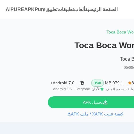
الصفحة الرئيسية
ألعاب
تطبيقات
تطبيقAPKPure
AIPURE
Toca Boca Wo
Toca Boca Wor
Toca 
05/08
Android 7.0+
979.1 MB
8
35
/
0
عليقات
حجم الملف
الأمان
Everyone
Android OS
تحميل APK
كيفية تثبيت XAPK / ملف APK