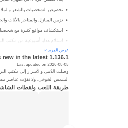
تخصيص الشخصيات بالشعر والملاب
تزيين المنازل والمتاجر بالأثاث والج
استكشاف مواقع كثيرة مع شخصيات
استلام هدايا أسبوعية من مكتب البر
عرض المزيد
لعب مفتوح لصناعة القصص
 new in the latest 1.136.1
Last updated on 2026-08-05
تعتمد oca World
وصلت الدُمى والأسرار إلى مكتب البر
الحياة اليومية ويحوّله إلى قصة صغير
الشمس الخوخي. ولا تفوّت عناصر مصمم
تساعد خريطة ity
طريقة اللعب ولقطات الشاش
ترتيب الغرف، ثم متابعة القصة بحسب 
اللاعب في بناء عالم كامل بشخصيات 
تخصيص الشخصيات قبل دخول ال