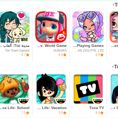
قصص.
رجية.
رار متنوعة.
Avatar Maker Dress up for kids
Aha World: Role Playing Games
Urban City Stories: World Game
مدينة Tizi: أ
Tizi Town Games
SUBARA
IHUMAN (SG) PTE. LTD.
6.7
8.6
6.9
يد.
ء.
.
 مساعدة.
ife: School
Toca Life: Vacation
Toca TV
Toca Hair Salon 2 - Free!
7.5
5.0
6.9