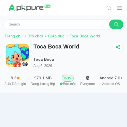
Trang chủ
Trò chơi
Giáo dục
Toca Boca World
Toca Boca World
Toca Boca
Aug 5, 2026
8.3
979.1 MB
Android 7.0+
0
/
35
3.4k
Đánh giá
Dung lượng tệp
Bảo mật
Everyone
Android OS