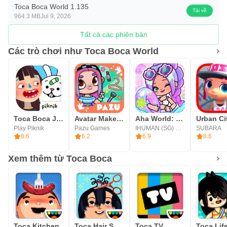
Toca Boca World 1.135
Tải về
964.3 MB
Jul 9, 2026
Tất cả các phiên bản
Các trò chơi như Toca Boca World
Toca Boca Jr: Fun Kids Games
Avatar Maker Dress up for kids
Aha World: Doll Dream House
Play Piknik
Pazu Games
IHUMAN (SG) PTE. LTD.
SUBARA
8.6
6.2
6.9
8.6
Xem thêm từ Toca Boca
Toca Kitchen
Toca Hair Salon 2 - Free!
Toca TV