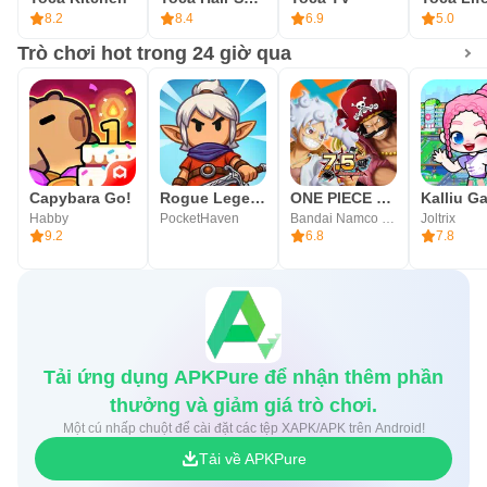
8.2
8.4
6.9
5.0
Trò chơi hot trong 24 giờ qua
Capybara Go!
Rogue Legend - Roguelike RPG
ONE PIECE Bounty Rush
Habby
PocketHaven
Bandai Namco Entertainment Inc.
Joltrix
9.2
6.8
7.8
Tải ứng dụng APKPure để nhận thêm phần
thưởng và giảm giá trò chơi.
Một cú nhấp chuột để cài đặt các tệp XAPK/APK trên Android!
Tải về APKPure