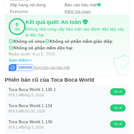
Xếp hạng nội dung
Báo cáo bảo mật
Everyone
Kiểm tra ngay
Kết quả quét: An toàn
0
Không nhà cung cấp bảo mật nào đánh dấu tệp này
/35
là độc hại
Không có virus
Không có phần mềm gián điệp
Không có phần mềm độc hại
Ngày quét:
Aug 5, 2026
Xem thêm
Xem báo cáo bảo mật
Phiên bản cũ của Toca Boca World
Toca Boca World 1.136.1
Tải về
979.1 MB
Aug 5, 2026
Toca Boca World 1.134
Tải về
954.5 MB
Jun 30, 2026
Toca Boca World 1.136
Tải về
979.1 MB
Aug 3, 2026