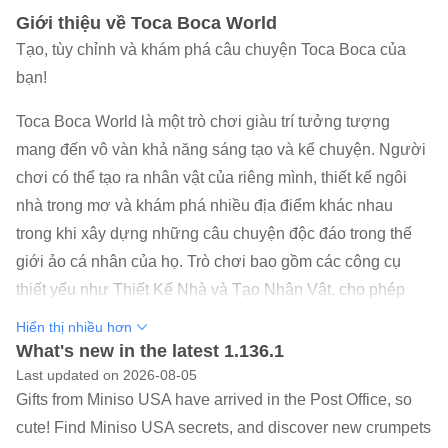
Giới thiệu về Toca Boca World
Tạo, tùy chỉnh và khám phá câu chuyện Toca Boca của
bạn!
Toca Boca World là một trò chơi giàu trí tưởng tượng
mang đến vô vàn khả năng sáng tạo và kể chuyện. Người
chơi có thể tạo ra nhân vật của riêng mình, thiết kế ngôi
nhà trong mơ và khám phá nhiều địa điểm khác nhau
trong khi xây dựng những câu chuyện độc đáo trong thế
giới ảo cá nhân của họ. Trò chơi bao gồm các công cụ
thiết yếu như Thiết Kế Nhà và Tạo Nhân Vật, cho phép
người chơi tùy chỉnh trải nghiệm của mình với nội thất,
Hiển thị nhiều hơn
nhân vật và trang phục độc đáo. Với 11 địa điểm ban đầu
What's new in the latest 1.136.1
và hơn 40 nhân vật có sẵn khi tải về, người chơi có thể
Last updated on 2026-08-05
Gifts from Miniso USA have arrived in the Post Office, so
khám phá các bối cảnh đa dạng từ tiệm làm tóc đến trung
cute! Find Miniso USA secrets, and discover new crumpets
tâm mua sắm ở Bop City. Trò chơi có tính năng tặng quà