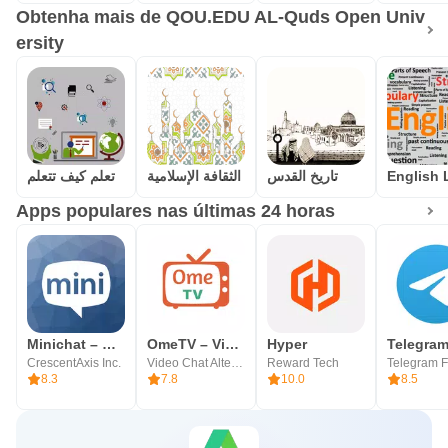
Obtenha mais de QOU.EDU AL-Quds Open Univ
ersity
تاريخ القدس
الثقافة الإسلامية
تعلم كيف تتعلم
Apps populares nas últimas 24 horas
Minichat – Bate-papo de vídeo
OmeTV – Video Chat Alternative
Hyper
Telegra
CrescentAxis Inc.
Video Chat Alternative
Reward Tech
Telegram 
8.3
7.8
10.0
8.5