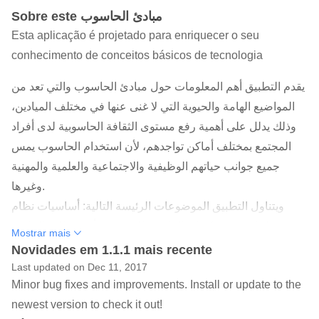
Sobre este مبادئ الحاسوب
Esta aplicação é projetado para enriquecer o seu
conhecimento de conceitos básicos de tecnologia
يقدم التطبيق أهم المعلومات حول مبادئ الحاسوب والتي تعد من
المواضيع الهامة والحيوية التي لا غنى عنها في مختلف الميادين،
وذلك يدلل على أهمية رفع مستوى الثقافة الحاسوبية لدى أفراد
المجتمع بمختلف أماكن تواجدهم، لأن استخدام الحاسوب يمس
جميع جوانب حياتهم الوظيفية والاجتماعية والعلمية والمهنية
وغيرها.
ويتناول التطبيق الموضوعات الرئيسة التالية: أساسيات نظام
الحاسوب ومكوناته المادية والبرمجية وأنظمة العد الثنائية،
Mostrar mais
ومفهوم نظم التشغيل، والإنترنت، انتهاءً بالتطبيقات العملية والتي
Novidades em 1.1.1 mais recente
تضم ثلاث برمجيات من حزمة الأوفيس.
Last updated on Dec 11, 2017
Minor bug fixes and improvements. Install or update to the
newest version to check it out!