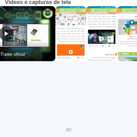
Vídeos e capturas de tela
مبا Para Trailer oficial