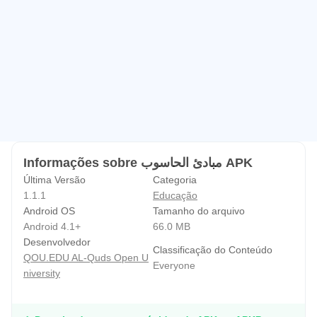
Informações sobre مبادئ الحاسوب APK
Última Versão
Categoria
1.1.1
Educação
Android OS
Tamanho do arquivo
Android 4.1+
66.0 MB
Desenvolvedor
Classificação do Conteúdo
QOU.EDU AL-Quds Open U
Everyone
niversity