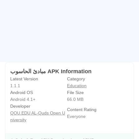
مبادئ الحاسوب APK Information
Latest Version
Category
1.1.1
Education
Android OS
File Size
Android 4.1+
66.0 MB
Developer
Content Rating
QOU.EDU AL-Quds Open U
Everyone
niversity