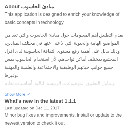
About مبادئ الحاسوب
This application is designed to enrich your knowledge of
basic concepts in technology
يقدم التطبيق أهم المعلومات حول مبادئ الحاسوب والتي تعد من
المواضيع الهامة والحيوية التي لا غنى عنها في مختلف الميادين،
وذلك يدلل على أهمية رفع مستوى الثقافة الحاسوبية لدى أفراد
المجتمع بمختلف أماكن تواجدهم، لأن استخدام الحاسوب يمس
جميع جوانب حياتهم الوظيفية والاجتماعية والعلمية والمهنية
وغيرها.
ويتناول التطبيق الموضوعات الرئيسة التالية: أساسيات نظام
الحاسوب ومكوناته المادية والبرمجية وأنظمة العد الثنائية،
Show More
ومفهوم نظم التشغيل، والإنترنت، انتهاءً بالتطبيقات العملية والتي
What's new in the latest 1.1.1
تضم ثلاث برمجيات من حزمة الأوفيس.
Last updated on Dec 11, 2017
Minor bug fixes and improvements. Install or update to the
newest version to check it out!