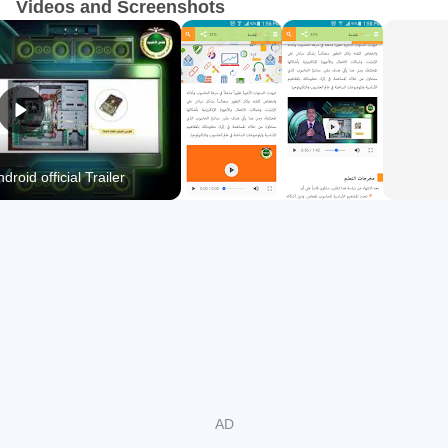
Videos and Screenshots
مباد for Android official Trailer