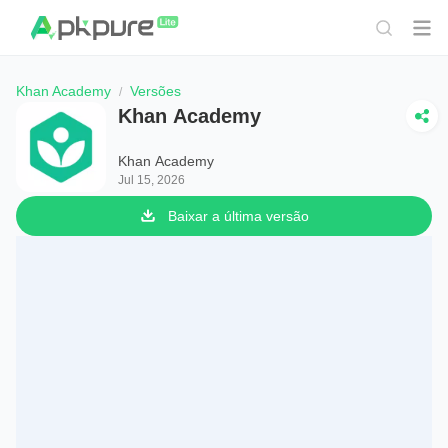
Khan Academy
Versões
Khan Academy
Khan Academy
Jul 15, 2026
Baixar a última versão