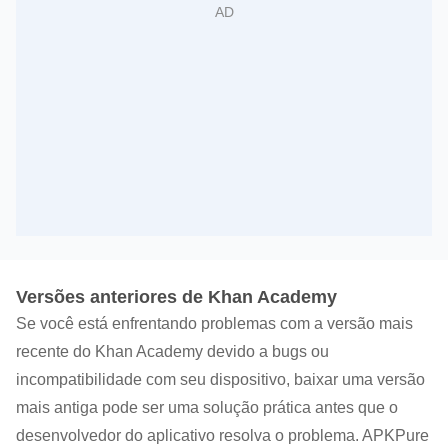
Versões anteriores de Khan Academy
Se você está enfrentando problemas com a versão mais
recente do Khan Academy devido a bugs ou
incompatibilidade com seu dispositivo, baixar uma versão
mais antiga pode ser uma solução prática antes que o
desenvolvedor do aplicativo resolva o problema. APKPure