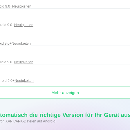
oid 9.0+
Neuigkeiten
roid 9.0+
Neuigkeiten
id 9.0+
Neuigkeiten
roid 9.0+
Neuigkeiten
roid 9.0+
Neuigkeiten
Mehr anzeigen
omatisch die richtige Version für Ihr Gerät aus
on von XAPK/APK-Dateien auf Android!