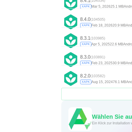
8.4.1
(104534)
Mar 5, 2026
25.1 MB
Andr
XAPK
8.4.0
(104505)
Feb 18, 2026
20.9 MB
And
XAPK
8.3.1
(103985)
Apr 5, 2025
22.6 MB
Andro
XAPK
8.3.0
(103891)
Feb 23, 2025
30.9 MB
And
XAPK
8.2.0
(103582)
Aug 15, 2024
76.1 MB
And
XAPK
Wählen Sie aut
Ein Klick zur Installati