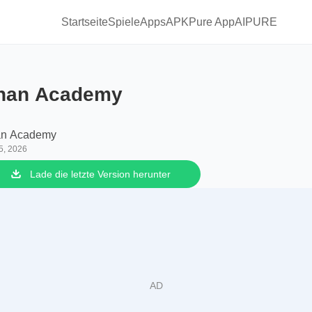
Startseite
Spiele
Apps
APKPure App
AIPURE
han Academy
n Academy
5, 2026
Lade die letzte Version herunter