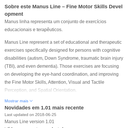
Sobre este Manus Line – Fine Motor Skills Devel
opment
Manus linha representa um conjunto de exercícios
educacionais e terapêuticos.
Manus Line represent a set of educational and therapeutic
exercises specifically designed for persons with cognitive
disabilities (autism, Down Syndrome, traumatic brain injury
(TBI), and even dementia). Those exercises are focusing
on developing the eye-hand coordination, and improving
the Fine Motor Skills, Attention, Visual and Tactile
Perception, and Spatial Orientation.
Using gamification techniques, we have designed the
Mostrar mais
levels to be repeatable and engaging. Each level begins
Novidades em 1.01 mais recente
with a replay, that reinforce the idea of repeating the
Last updated on 2018-06-25
Manus Line version 1.01
exercises.