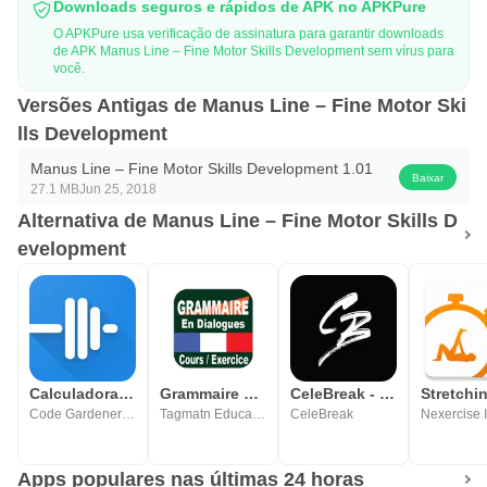
Downloads seguros e rápidos de APK no APKPure
O APKPure usa verificação de assinatura para garantir downloads
de APK Manus Line – Fine Motor Skills Development sem vírus para
você.
Versões Antigas de Manus Line – Fine Motor Ski
lls Development
Manus Line – Fine Motor Skills Development 1.01
Baixar
27.1 MB
Jun 25, 2018
Alternativa de Manus Line – Fine Motor Skills D
evelopment
Calculadora 1 Rep Max
Grammaire en dialogues - Audio
CeleBreak - Play Football
Code Gardener LLC
Tagmatn Educat & Games
CeleBreak
Nexercise 
Apps populares nas últimas 24 horas