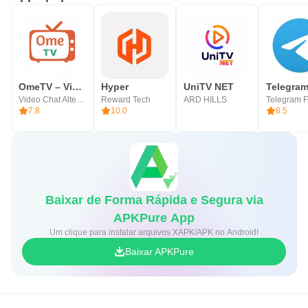
OmeTV – Video Chat Alternative
Hyper
UniTV NET
Telegra
Video Chat Alternative
Reward Tech
ARD HILLS
Telegram 
7.8
10.0
8.5
Baixar de Forma Rápida e Segura via
APKPure App
Um clique para instalar arquivos XAPK/APK no Android!
Baixar APKPure