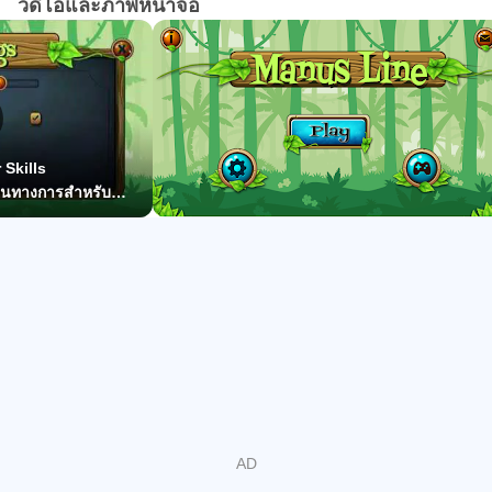
วิดีโอและภาพหน้าจอ
For individuals that are overwhelmed with sounds and
colors, we offer special "silent" and "black & white" modes
(no sound and color).
In the level design, we have followed the principle of
providing multiple visual cues for the required activity.
Skills
Manus Line is designed in consultation with Cognitive
็นทางการสำหรับ
Disabilities Therapists.