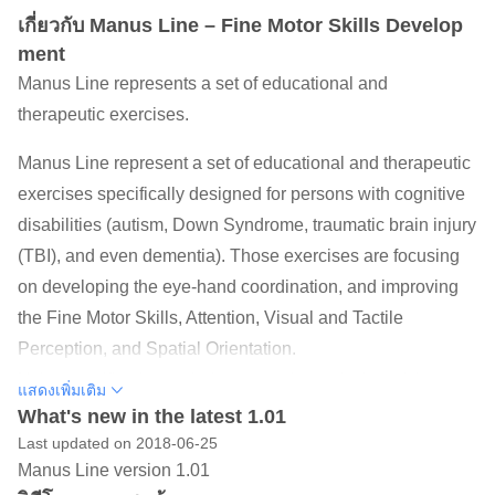
เกี่ยวกับ Manus Line – Fine Motor Skills Develop
ment
Manus Line represents a set of educational and
therapeutic exercises.
Manus Line represent a set of educational and therapeutic
exercises specifically designed for persons with cognitive
disabilities (autism, Down Syndrome, traumatic brain injury
(TBI), and even dementia). Those exercises are focusing
on developing the eye-hand coordination, and improving
the Fine Motor Skills, Attention, Visual and Tactile
Perception, and Spatial Orientation.
Using gamification techniques, we have designed the
แสดงเพิ่มเติม
levels to be repeatable and engaging. Each level begins
What's new in the latest 1.01
with a replay, that reinforce the idea of repeating the
Last updated on 2018-06-25
Manus Line version 1.01
exercises.