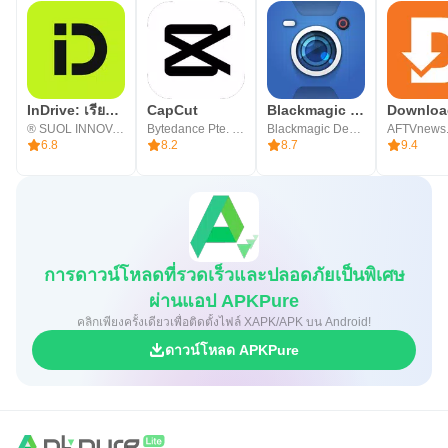
InDrive: เรียกรถ & เดลิเวอรี่
CapCut
Blackmagic Camera
® SUOL INNOVATIONS LTD
Bytedance Pte. Ltd.
Blackmagic Design Inc.
AFTVnews
6.8
8.2
8.7
9.4
การดาวน์โหลดที่รวดเร็วและปลอดภัยเป็นพิเศษ
ผ่านแอป APKPure
คลิกเพียงครั้งเดียวเพื่อติดตั้งไฟล์ XAPK/APK บน Android!
ดาวน์โหลด APKPure