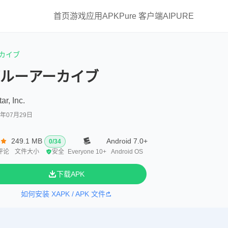
首页
游戏
应用
APKPure 客户端
AIPURE
カイブ
ルーアーカイブ
ar, Inc.
6年07月29日
5
249.1 MB
Android 7.0+
0
/
34
评论
文件大小
安全
Everyone 10+
Android OS
下载APK
如何安装 XAPK / APK 文件