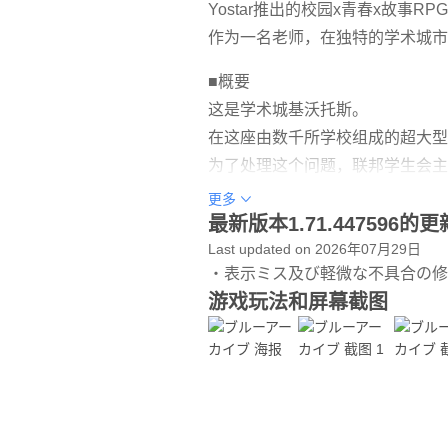
Yostar推出的校园x青春x故事R
作为一名老师，在独特的学术城市
■概要
这是学术城基沃托斯。
在这座由数千所学校组成的超大型
为了处理这个问题，联邦学生会主席
故事围绕担任培养皿导师的老师、
更多
这是一个绘制的故事。
最新版本1.71.447596的
Last updated on 2026年07月29日
▼与可爱角色的3D战斗
・表示ミス及び軽微な不具合の修
强大的3D实时战斗！
游戏玩法和屏幕截图
可爱的角色充满画面，发挥着积极
作为老师，你可以指导你的学生！
▼高品质2D动画，为独特的角色
美丽的女孩角色将以精美的2D动