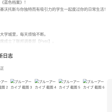
PG《蓝色档案》！
基沃托斯与你独特而有吸引力的学生一起度过你的日常生活！
大学城里，每天烦恼不断。
成立了联邦调查部【Petri】。
与他合作的学生以及他在学园都市的日常生活展开。
更新日志
正
的作用。
着色
画迎接您！