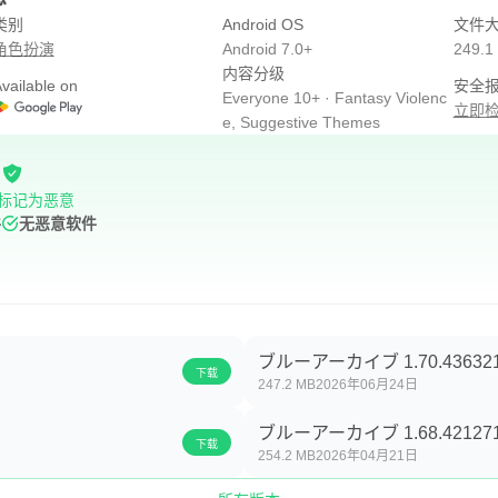
类别
Android OS
文件
角色扮演
Android 7.0+
249.1
内容分级
vailable on
安全
Everyone 10+ · Fantasy Violenc
立即
e, Suggestive Themes
标记为恶意
件
无恶意软件
ブルーアーカイブ 1.70.43632
下载
247.2 MB
2026年06月24日
ブルーアーカイブ 1.68.42127
下载
254.2 MB
2026年04月21日