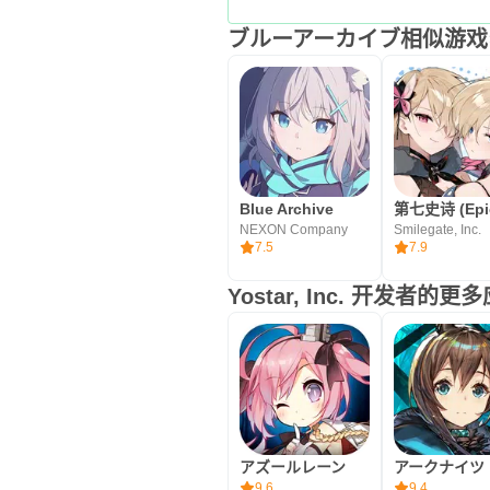
ブルーアーカイブ相似游戏
Blue Archive
NEXON Company
Smilegate, Inc.
7.5
7.9
Yostar, Inc. 开发者的更
アズールレーン
アークナイツ
9.6
9.4