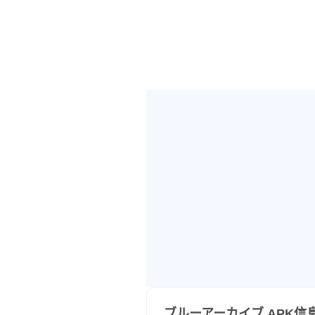
如果你和他们成为朋友，说不定就
▼ 加深与学生的联系，与他们度
你和他们在一起的时间越长，他
和这些女孩一起度过的时光一定会
ブルーアーカイブ APK信