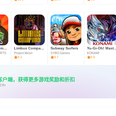
Plants vs. Zombies™
Limbus Company
Subway Surfers
Yu-Gi-Oh! M
ARTS
Project Moon
SYBO Games
KONAMI
8.3
8.7
6.9
re客户端，获得更多游戏奖励和折扣
文件!