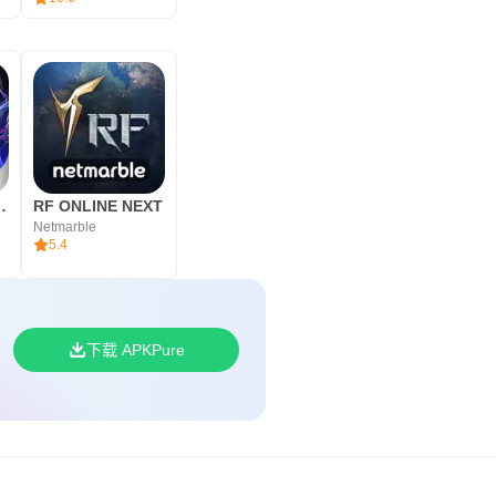
aster Duel
RF ONLINE NEXT
Netmarble
5.4
下载 APKPure