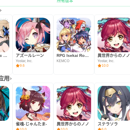
所有版本
第七史诗 (Epic Seven)
アズールレーン
RPG Isekai Rondo
異世界からのノ
Yostar, Inc.
KEMCO
Yostar, Inc.
9.6
10.0
多应用
雀魂‐じゃんたま‐
異世界からのノノ
ステラソラ
10.0
10.0
6.0