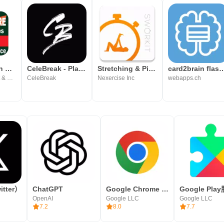
Grammaire en dialogues - Audio
CeleBreak - Play Football
Stretching & Pilates Sworkit
card2brain fla
Tagmatn Educat & Games
CeleBreak
Nexercise Inc
webapps.ch
tter）
ChatGPT
Google Chrome 浏览器
Google Pla
OpenAI
Google LLC
Google LLC
7.2
8.0
7.7