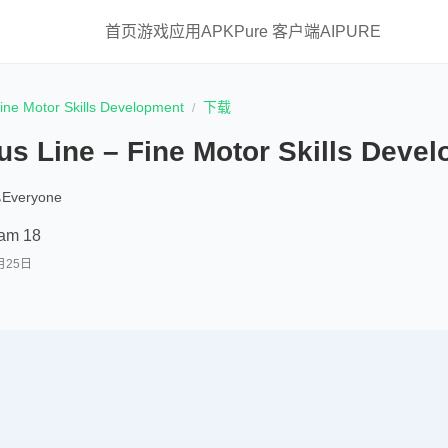
首页
游戏
应用
APKPure 客户端
AIPURE
ine Motor Skills Development
下载
s Line – Fine Motor Skills Deve
Everyone
am 18
月25日