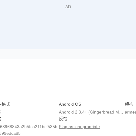
件格式
Android OS
架构
K
Android 2.3.4+ (Gingerbread MR1, API 10)
armea
名
反馈
63968843a2b5fca211bcf535b
Flag as inappropriate
899edca85