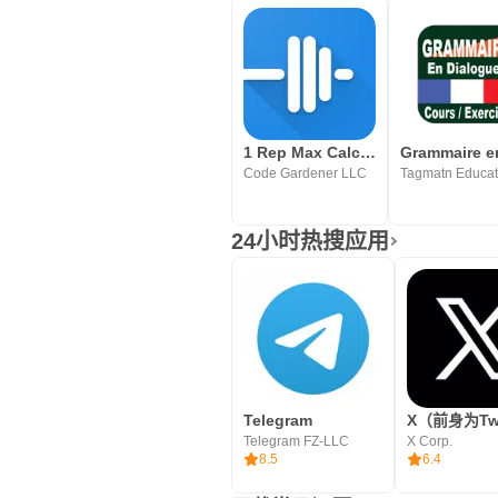
1 Rep Max Calculator and Log
Code Gardener LLC
24小时热搜应用
Telegram
X（前身为Twi
Telegram FZ-LLC
X Corp.
8.5
6.4