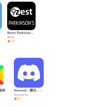
shcards
9zest Parkinson's Therapy & Exercises
9zest
8.0
y服务
Discord - 聊天、玩遊戲、消磨時間
Discord Inc.
8.6