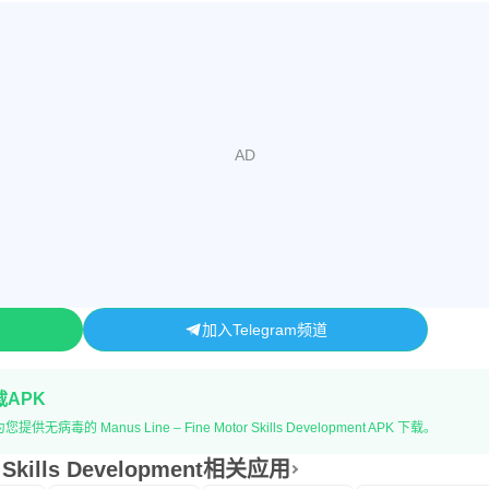
加入Telegram频道
载APK
毒的 Manus Line – Fine Motor Skills Development APK 下载。
or Skills Development相关应用