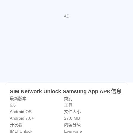
锁应用程序解决方案。这些设备使用特殊的锁，不需要解锁
码。使用我们的设备解锁应用程序轻松解锁您的三星手机。
🔒 担心买到二手手机？使用我们的免费 IMEI 检查服务来验
证设备详细信息、运营商网络状态，并检查您的手机是否被
网络或制造商阻止或列入黑名单。
📝 随时了解您的订单状态！我们的解锁系统可快速处理订
单，并通过应用内通知和电子邮件提供持续更新。
💡 有问题吗？发布您的查询，我们将提供定期答复以帮助
您解决问题。
SIM Network Unlock Samsung App APK信息
最新版本
类别
📱 三星、小米、华为、Oppo、Vivo、摩托罗拉、LG、谷
6.6
工具
歌、OnePlus、索尼、平板电脑等超过 2000 多种可用设
Android OS
文件大小
备，您会找到适合您设备的完美解锁码。
Android 7.0+
27.0 MB
开发者
内容分级
体验解锁的自由，释放三星设备的全部潜力！
IMEI Unlock
Everyone