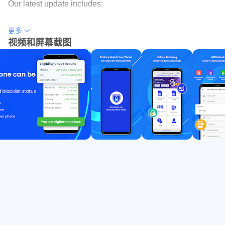
锁码。插入来自其他网络的 SIM 卡，输入代码，然后在全
Our latest update includes:
球任何 GSM 网络上享受使用三星设备的乐趣！
更多
Instant Network Unlock Eligibility Check – Quick and easy!
2️⃣ 高级解锁码：如果您的三星手机处于“合同中”或具有任何
视频和屏幕截图
Free Samsung SIM Unlock – Limited time offer!
其他 IMEI 状态，请选择我们的高级服务。我们会在几个小
Unlock Samsung Devices in Seconds – Fast and hassle-
时内计算出代码并将其发送到您的电子邮件中。此服务适用
free.
于全球所有 GSM 网络。只需插入来自其他网络的 SIM 卡，
Free Blacklist Status Checker – Check your device status
输入解锁码，即可轻松解锁您的三星手机！
instantly.
3️⃣ 设备解锁应用程序：如果您的设备已锁定到 T-Mobile 或
We value your feedback – share your thoughts with us!
MetroPCS，则可能需要“解锁代码”或“设备解锁应用程序”。
要找出答案，只需移除您现有的运营商 SIM 卡并插入来自
Enjoy the update! 🚀
其他网络的 SIM 卡。如果您的手机在重启时要求输入“解锁
码”，您可以订购我们的解锁码服务。如果您的手机需要设
备解锁应用程序，不用担心！我们会将您的解锁码购买金额
调整为 Device Unlock App 解锁服务。
📲 探索我们专为 MetroPCS 和 T-Mobile 手机设计的设备解