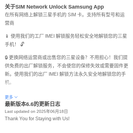
关于SIM Network Unlock Samsung App
在所有网络上解锁三星手机的 SIM 卡。支持所有型号和运
营商
📱 使用我们的工厂 IMEI 解锁服务轻松安全地解锁您的三星
手机！ 🔓
🔒 更换网络运营商或出售您的三星设备？不用担心！我们提
供免费的出厂解锁服务，不会使您的保修失效或需要固件更
新。使用我们的出厂 IMEI 解锁方法永久安全地解锁您的手
机。
💥 我们为 IMEI 工厂解锁提供三种定价模式：
更多
最新版本6.6的更新日志
1️⃣ 免费手机解锁码：如果您的三星手机被锁定到网络并且
Last updated on 2025年06月18日
超出合同，我们免费提供此服务。只需在我们的订单页面上
Thank You for Staying with Us!
输入您的 IMEI 和电子邮件地址，几小时内，您就会收到解